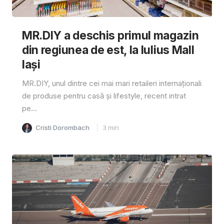
MR.DIY a deschis primul magazin
din regiunea de est, la Iulius Mall
Iași
MR.DIY, unul dintre cei mai mari retaileri internaționali
de produse pentru casă și lifestyle, recent intrat
pe...
Cristi Dorombach
3
min