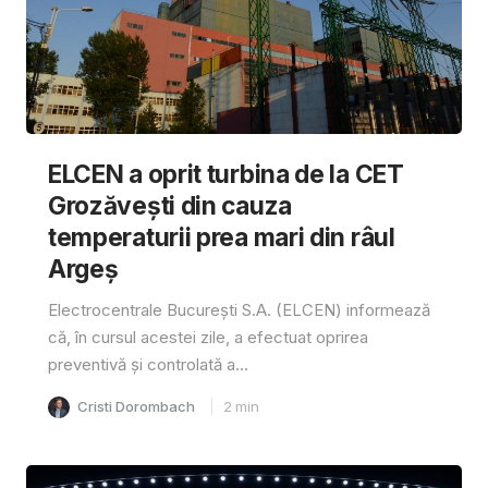
ELCEN a oprit turbina de la CET
Grozăvești din cauza
temperaturii prea mari din râul
Argeș
Electrocentrale București S.A. (ELCEN) informează
că, în cursul acestei zile, a efectuat oprirea
preventivă și controlată a...
Cristi Dorombach
2
min