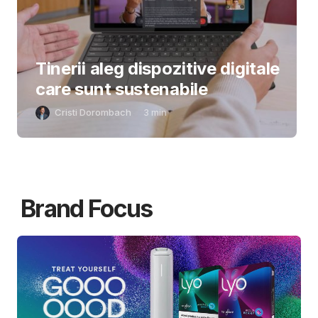
Tinerii aleg dispozitive digitale
care sunt sustenabile
Cristi Dorombach
3
min
Brand Focus