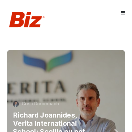
Cristi Dorombach
Richard Joannides,
Verita International
School: Școlile nu pot