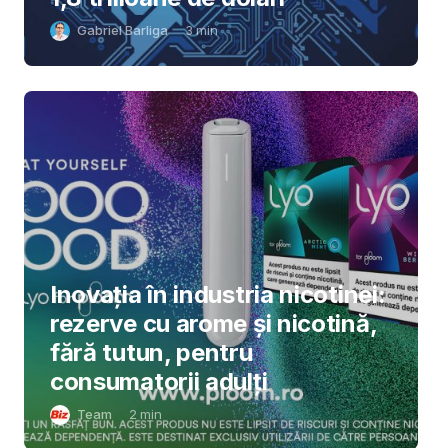
Gabriel Barliga
3
min
Inovația în industria nicotinei:
rezerve cu arome și nicotină,
fără tutun, pentru
consumatorii adulți
Team
2
min