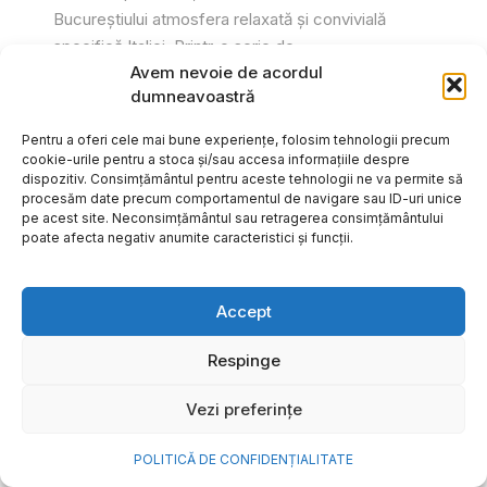
Bucureștiului atmosfera relaxată și convivială
specifică Italiei. Printr-o serie de...
Avem nevoie de acordul
Gabriel Barliga
dumneavoastră
Pentru a oferi cele mai bune experiențe, folosim tehnologii precum
cookie-urile pentru a stoca și/sau accesa informațiile despre
dispozitiv. Consimțământul pentru aceste tehnologii ne va permite să
procesăm date precum comportamentul de navigare sau ID-uri unice
pe acest site. Neconsimțământul sau retragerea consimțământului
poate afecta negativ anumite caracteristici și funcții.
Accept
Respinge
Vezi preferințe
Cum transformi cele mai
POLITICĂ DE CONFIDENȚIALITATE
frumoase amintiri ale verii într-