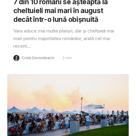
7 din 10 români se așteaptă la
cheltuieli mai mari în august
decât într-o lună obișnuită
Vara aduce mai multe planuri, dar și cheltuieli mai
mari pentru majoritatea românilor, arată cel mai
recent...
Cristi Dorombach
3
min