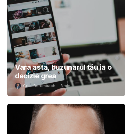
Vara asta, buzunarul tău ia o
decizie grea
Cristi Dorombach
3
min