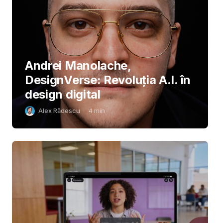
Andrei Manolache,
DesignVerse: Revoluția A.I. în
design digital
Alex Rădescu
4
min