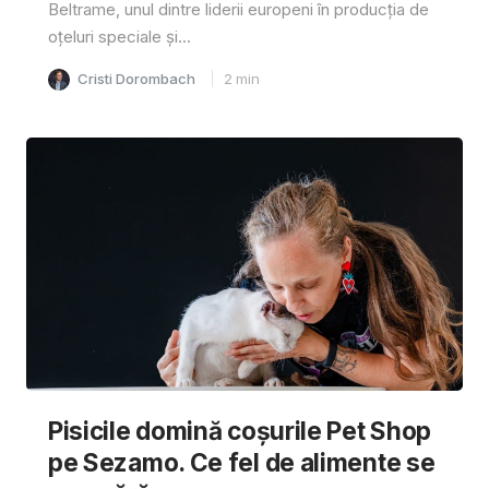
Beltrame, unul dintre liderii europeni în producția de
oțeluri speciale și...
Cristi Dorombach
2
min
Pisicile domină coșurile Pet Shop
pe Sezamo. Ce fel de alimente se