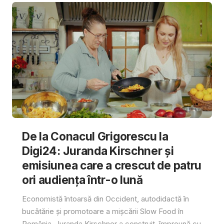
De la Conacul Grigorescu la
Digi24: Juranda Kirschner și
emisiunea care a crescut de patru
ori audiența într-o lună
Economistă întoarsă din Occident, autodidactă în
bucătărie și promotoare a mișcării Slow Food în
România, Juranda Kirschner a construit, împreună cu