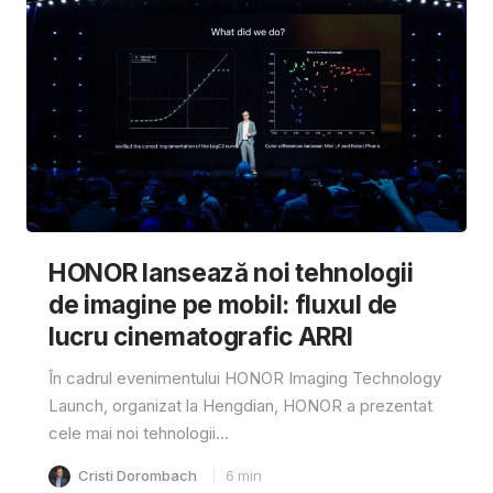
HONOR lansează noi tehnologii
de imagine pe mobil: fluxul de
lucru cinematografic ARRI
În cadrul evenimentului HONOR Imaging Technology
Launch, organizat la Hengdian, HONOR a prezentat
cele mai noi tehnologii...
Cristi Dorombach
6
min