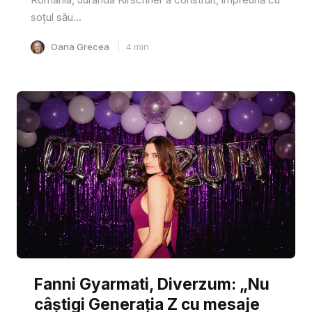
soțul său...
Oana Grecea
4
min
Fanni Gyarmati, Diverzum: „Nu
câștigi Generația Z cu mesaje