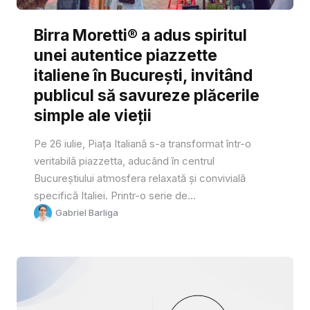
Birra Moretti® a adus spiritul
unei autentice piazzette
italiene în București, invitând
publicul să savureze plăcerile
simple ale vieții
Pe 26 iulie, Piața Italiană s-a transformat într-o
veritabilă piazzetta, aducând în centrul
Bucureștiului atmosfera relaxată și convivială
specifică Italiei. Printr-o serie de...
Gabriel Barliga