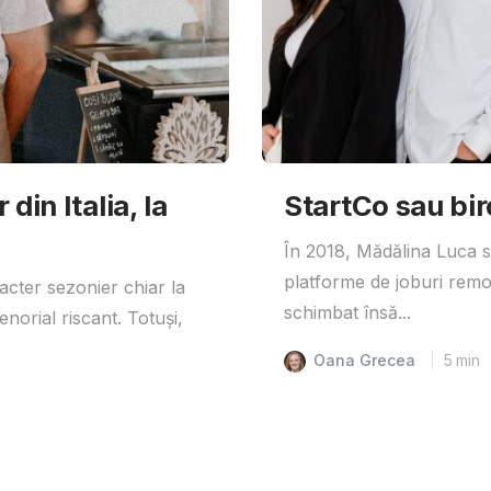
din Italia, la
StartCo sau bir
În 2018, Mădălina Luca s-
platforme de joburi remo
acter sezonier chiar la
schimbat însă...
enorial riscant. Totuși,
Oana Grecea
5
min