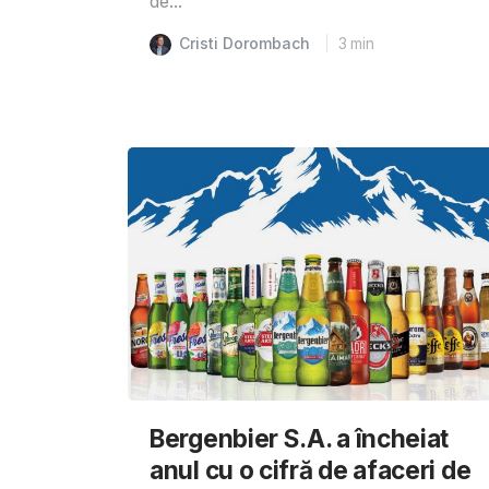
de...
Cristi Dorombach
3
min
Bergenbier S.A. a încheiat
anul cu o cifră de afaceri de