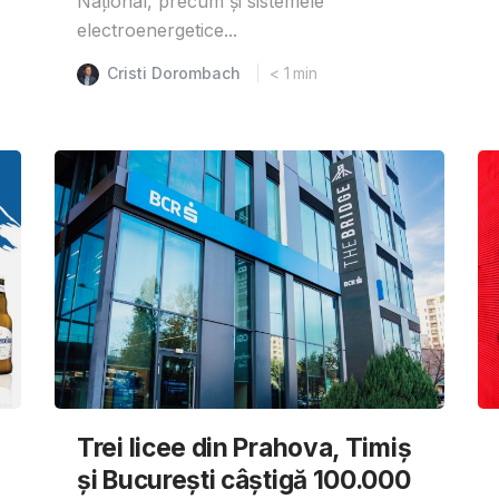
Național, precum și sistemele
electroenergetice...
Cristi Dorombach
< 1
min
Trei licee din Prahova, Timiș
și București câștigă 100.000