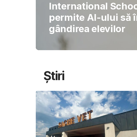
Gabriel Barliga
Oana Gheorghiu: Cu
pentru schimbare
Știri