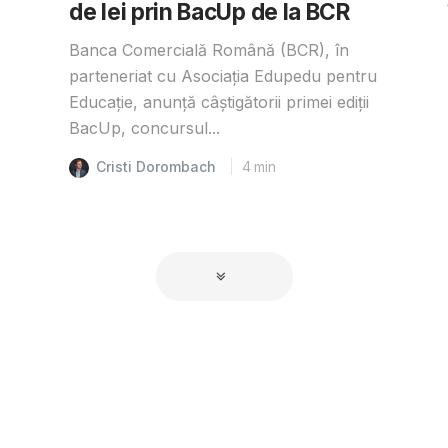
de lei prin BacUp de la BCR
Banca Comercială Română (BCR), în
parteneriat cu Asociația Edupedu pentru
Educație, anunță câștigătorii primei ediții
BacUp, concursul...
Cristi Dorombach
4
min