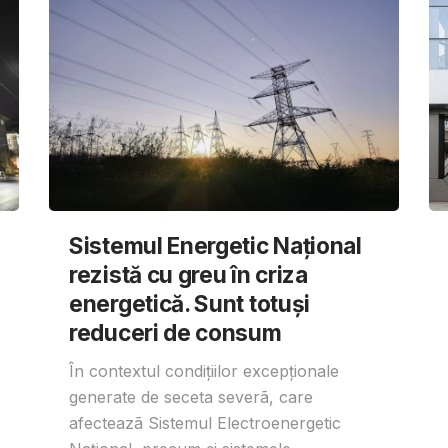
Sistemul Energetic Național
rezistă cu greu în criza
energetică. Sunt totuși
reduceri de consum
În contextul condițiilor excepționale
generate de seceta severã, care
afecteazã Sistemul Electroenergetic