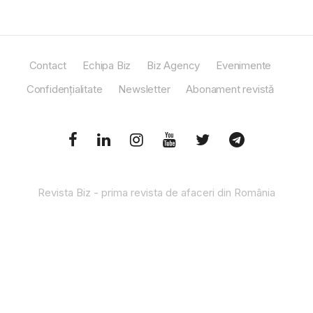
Contact
Echipa Biz
Biz Agency
Evenimente
Confidențialitate
Newsletter
Abonament revistă
Revista Biz - prima revista de afaceri din România