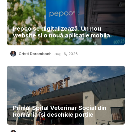
Pepco se digitalizează. Un nou
website și o nouă aplicație mobila
Cristi Dorombach
aug. 6, 2026
Primul Spital Veterinar Social din
România își deschide porțile