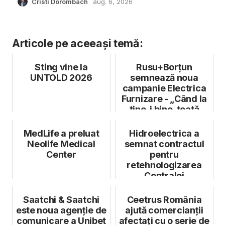
Cristi Dorombach
aug. 6, 2026
Articole pe aceeași temă:
Sting vine la
Rusu+Borțun
UNTOLD 2026
semnează noua
campanie Electrica
Furnizare - „Când la
tine-i bine, toată
lumea vine”
MedLife a preluat
Hidroelectrica a
Neolife Medical
semnat contractul
Center
pentru
retehnologizarea
Centralei
Hidroelectrice
Stejaru
Saatchi & Saatchi
Ceetrus România
este noua agenție de
ajută comercianții
comunicare a Unibet
afectați cu o serie de