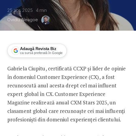
25 apr. 2025
4
min
Ovidiu Neagoe
Adaugă Revista Biz
ca sursă preferată în Google
Gabriela Ciupitu, certificată CCXP și lider de opinie
Gabriela Ciupitu, cel mai influent pro
în domeniul Customer Experience (CX), a fost
recunoscută anul acesta drept cel mai influent
expert global în CX. Customer Experience
Magazine realizează anual CXM Stars 2025, un
clasament global care recunoaște cei mai influenți
profesioniști din domeniul experienței clientului.