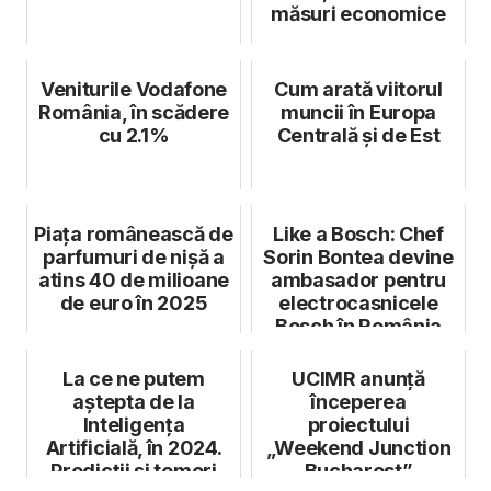
măsuri economice
Veniturile Vodafone
Cum arată viitorul
România, în scădere
muncii în Europa
cu 2.1%
Centrală și de Est
Piața românească de
Like a Bosch: Chef
parfumuri de nișă a
Sorin Bontea devine
atins 40 de milioane
ambasador pentru
de euro în 2025
electrocasnicele
Bosch în România
La ce ne putem
UCIMR anunță
aștepta de la
începerea
Inteligența
proiectului
Artificială, în 2024.
„Weekend Junction
Predicții și temeri
Bucharest”