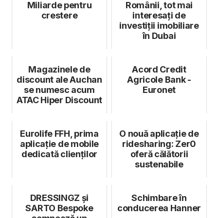
Miliarde pentru
Românii, tot mai
crestere
interesați de
investiții imobiliare
în Dubai
Magazinele de
Acord Credit
discount ale Auchan
Agricole Bank -
se numesc acum
Euronet
ATAC Hiper Discount
Eurolife FFH, prima
O nouă aplicație de
aplicație de mobile
ridesharing: Zer0
dedicată clienților
oferă călătorii
sustenabile
DRESSINGZ și
Schimbare în
SARTO Bespoke
conducerea Hanner