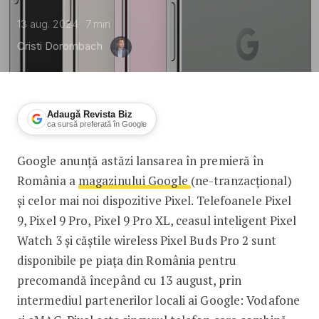
13 aug. 2024
7
min
Cristi Dorombach
Adaugă Revista Biz
ca sursă preferată în Google
Google anunță astăzi lansarea în premieră în
Google aduce pentru prima oară în Rom
România a
magazinului Google
(ne-tranzacțional)
și celor mai noi dispozitive Pixel. Telefoanele Pixel
9, Pixel 9 Pro, Pixel 9 Pro XL, ceasul inteligent Pixel
Watch 3 și căștile wireless Pixel Buds Pro 2 sunt
disponibile pe piața din România pentru
precomandă începând cu 13 august, prin
intermediul partenerilor locali ai Google: Vodafone