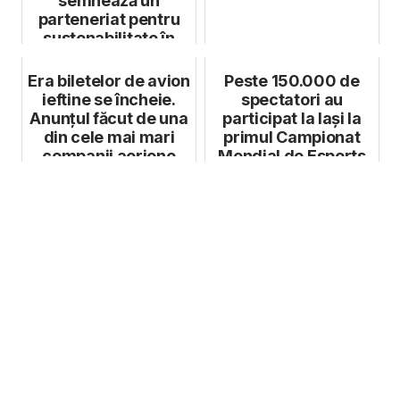
semnează un
parteneriat pentru
sustenabilitate în
fashion
Era biletelor de avion
Peste 150.000 de
ieftine se încheie.
spectatori au
Anunțul făcut de una
participat la Iași la
din cele mai mari
primul Campionat
companii aeriene
Mondial de Esports
din România...