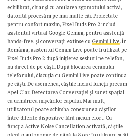
echilibrat, chiar și cu anularea zgomotului activă,
datorită procesării pe mai multe căi. Proiectate
pentru confort maxim, Pixel Buds Pro 2 includ
asistentul virtual Google Gemini, pentru asistență
hands-free, și conversații extinse cu
Gemini Live
. În
România, asistentul Gemini Live poate fi utilizat pe
Pixel Buds Pro 2 după inițierea sesiunii pe telefon,
nu direct de pe căști. După blocarea ecranului
telefonului, discuția cu Gemini Live poate continua
pe căști. De asemenea, căștile includ funcții precum
Apel Clar, Detectarea Conversației și sunet spațial
cu urmărirea mișcărilor capului. Mai mult,
utilizatorul poate schimba conexiunea căștilor
între diferite dispozitive fără niciun efort. Cu
funcția Active Noise Cancellation activată, căștile
oferă o autonomie de până la 8 ore în utilizare și 30