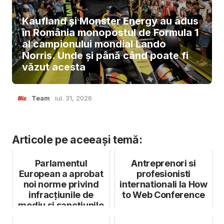
Kaufland și Monster Energy au adus
în România monopostul de Formula 1
al campionului mondial Lando
Norris. Unde și până când poate fi
văzut acesta
Team
iul. 31, 2026
Articole pe aceeași temă:
Parlamentul
Antreprenori si
European a aprobat
profesionisti
noi norme privind
internationali la How
infracțiunile de
to Web Conference
mediu și sancțiunile
aferente