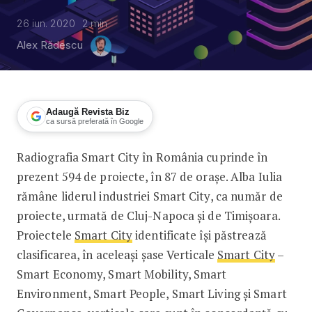
26 iun. 2020
2
min
Alex Rădescu
Adaugă Revista Biz
ca sursă preferată în Google
Radiografia Smart City în România cuprinde în
Harta Smart City acoperă 87 orașe d
prezent 594 de proiecte, în 87 de orașe. Alba Iulia
rămâne liderul industriei Smart City, ca număr de
proiecte, urmată de Cluj-Napoca și de Timișoara.
Proiectele
Smart City
identificate își păstrează
clasificarea, în aceleași șase Verticale
Smart City
–
Smart Economy, Smart Mobility, Smart
Environment, Smart People, Smart Living și Smart