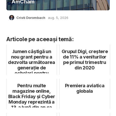
AmCham
Cristi Dorombach
aug. 5, 2026
Articole pe aceeași temă:
.lumen câștigă un
Grupul Digi, creștere
nou grant pentru a
de 11% a veniturilor
dezvolta următoarea
pe primul trimestru
generație de
din 2020
ochelari pentru
nevăzători
Pentru multe
Premiera aviatica
magazine online,
globala
Black Friday și Cyber
Monday reprezintă a
13-a lună din an ca
vânzări