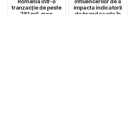
România într-o
influencerilor de a
tranzacție de peste
impacta indicatorii
281 mil. euro
de brand scade în
majoritatea ...