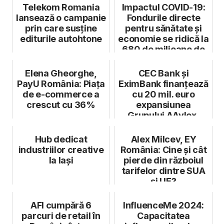
Telekom Romania
Impactul COVID-19:
lansează o campanie
Fondurile directe
prin care susține
pentru sănătate și
editurile autohtone
economie se ridică la
680 de milioane de
eur...
Elena Gheorghe,
CEC Bank și
PayU România: Piața
EximBank finanțează
de e-commerce a
cu 20 mil. euro
crescut cu 36%
expansiunea
Grupului AAylex,
producătorul puilor
Coc...
Hub dedicat
Alex Milcev, EY
industriilor creative
România: Cine și cât
la Iași
pierde din războiul
tarifelor dintre SUA
și UE?
AFI cumpără 6
InfluenceMe 2024:
parcuri de retail în
Capacitatea