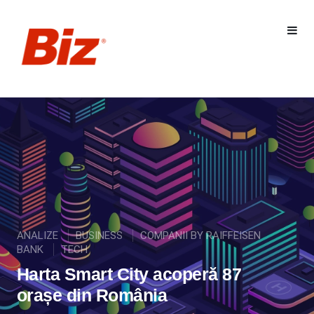
ANALIZE
BUSINESS
COMPANII BY RAIFFEISEN
BANK
TECH
Harta Smart City acoperă 87
orașe din România