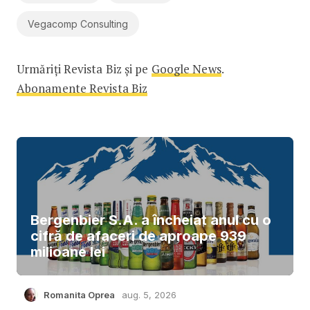
Vegacomp Consulting
Urmăriți Revista Biz și pe
Google News
.
Abonamente Revista Biz
Bergenbier S.A. a încheiat anul cu o
cifră de afaceri de aproape 939
milioane lei
Romanita Oprea
aug. 5, 2026