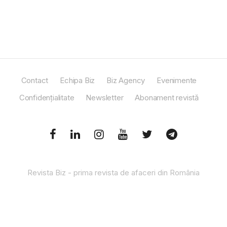
Contact
Echipa Biz
Biz Agency
Evenimente
Confidențialitate
Newsletter
Abonament revistă
Revista Biz - prima revista de afaceri din România