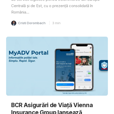
Centrală și de Est, cu o prezență consolidată în
România...
Cristi Dorombach
3
min
BCR Asigurări de Viață Vienna
Insurance Group lansează