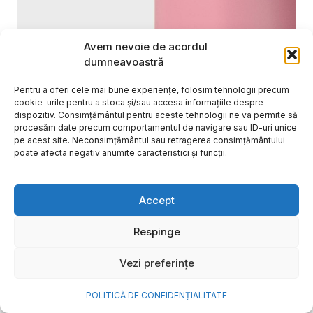
Avem nevoie de acordul
dumneavoastră
Pentru a oferi cele mai bune experiențe, folosim tehnologii precum
cookie-urile pentru a stoca și/sau accesa informațiile despre
dispozitiv. Consimțământul pentru aceste tehnologii ne va permite să
procesăm date precum comportamentul de navigare sau ID-uri unice
pe acest site. Neconsimțământul sau retragerea consimțământului
poate afecta negativ anumite caracteristici și funcții.
Cum transformi cele mai
Accept
frumoase amintiri ale verii într-
o bijuterie Pandora pe care o
Respinge
porți zi de zi
Vezi preferințe
Vara este, pentru mulți dintre noi, anotimpul în care
se întâmplă cele mai importante lucruri. Plecăm în
POLITICĂ DE CONFIDENȚIALITATE