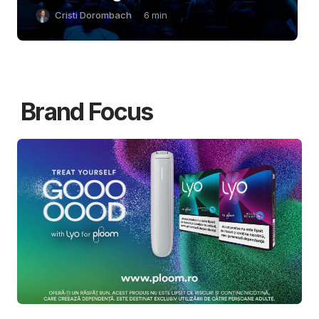
Cristi Dorombach
6
min
Brand Focus