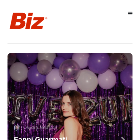
Ovidiu Neagoe
Fanni Gyarmati,