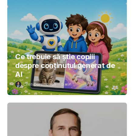
Ce trebuie să știe copiii
despre conținutul generat de
AI
Cristi Dorombach
5
min