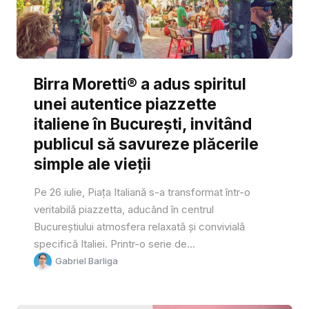
Birra Moretti® a adus spiritul
unei autentice piazzette
italiene în București, invitând
publicul să savureze plăcerile
simple ale vieții
Pe 26 iulie, Piața Italiană s-a transformat într-o
veritabilă piazzetta, aducând în centrul
Bucureștiului atmosfera relaxată și convivială
specifică Italiei. Printr-o serie de...
Gabriel Barliga