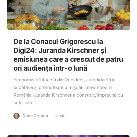
De la Conacul Grigorescu la
Digi24: Juranda Kirschner și
emisiunea care a crescut de patru
ori audiența într-o lună
Economistă întoarsă din Occident, autodidactă în
bucătărie și promotoare a mișcării Slow Food în
România, Juranda Kirschner a construit, împreună cu
soțul său...
Oana Grecea
4
min