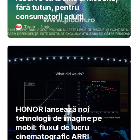
fără tutun, pentru
consumatorii adulți
Team
2
min
HONOR lansează noi
tehnologii de imagine pe
mobil: fluxul de lucru
cinematografic ARRI