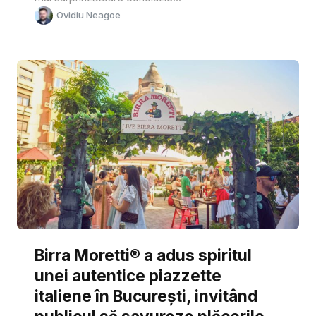
Ovidiu Neagoe
Birra Moretti® a adus spiritul
unei autentice piazzette
italiene în București, invitând