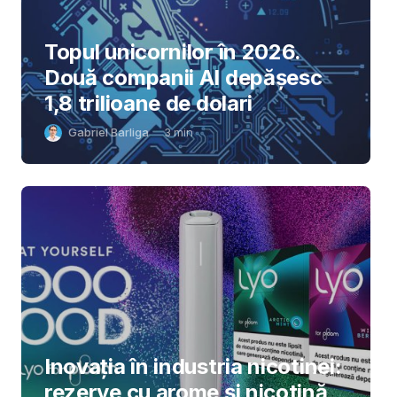
Topul unicornilor în 2026.
Două companii AI depășesc
1,8 trilioane de dolari
Gabriel Barliga
3
min
Inovația în industria nicotinei:
rezerve cu arome și nicotină,