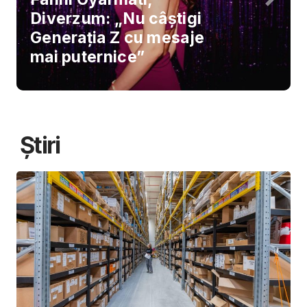
Diverzum: „Nu câștigi
Generația Z cu mesaje
mai puternice”
Știri