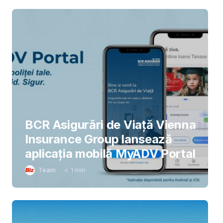
BCR Asigurări de Viață Vienna
Insurance Group lansează
aplicația mobilă MyADV Portal
Team
< 1
min