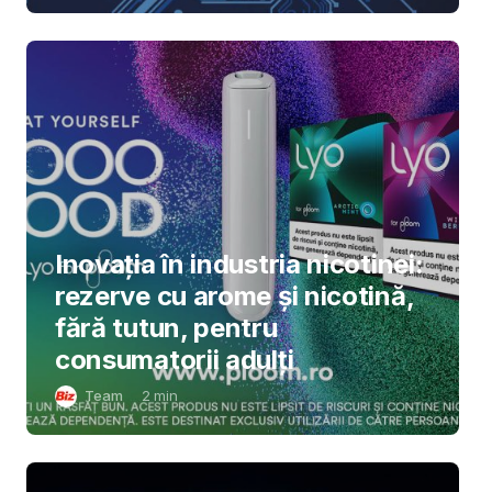
Inovația în industria nicotinei:
rezerve cu arome și nicotină,
fără tutun, pentru
consumatorii adulți
Team
2
min