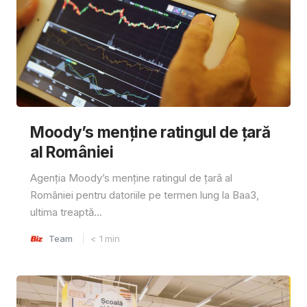
Moody’s menține ratingul de țară
al României
Agenția Moody’s menține ratingul de țară al
României pentru datoriile pe termen lung la Baa3,
ultima treaptă...
Team
< 1
min