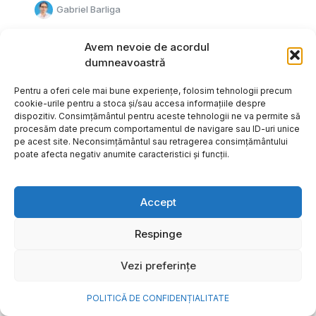
Gabriel Barliga
Avem nevoie de acordul
dumneavoastră
Pentru a oferi cele mai bune experiențe, folosim tehnologii precum
cookie-urile pentru a stoca și/sau accesa informațiile despre
dispozitiv. Consimțământul pentru aceste tehnologii ne va permite să
procesăm date precum comportamentul de navigare sau ID-uri unice
pe acest site. Neconsimțământul sau retragerea consimțământului
poate afecta negativ anumite caracteristici și funcții.
Accept
Respinge
Cum transformi cele mai
Vezi preferințe
frumoase amintiri ale verii într-
o bijuterie Pandora pe care o
POLITICĂ DE CONFIDENȚIALITATE
porți zi de zi