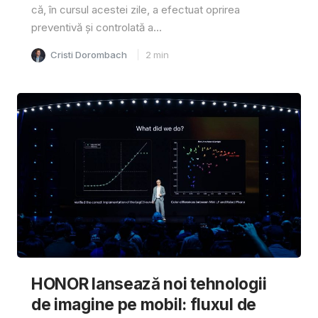
că, în cursul acestei zile, a efectuat oprirea
preventivă și controlată a...
Cristi Dorombach
2
min
HONOR lansează noi tehnologii
de imagine pe mobil: fluxul de