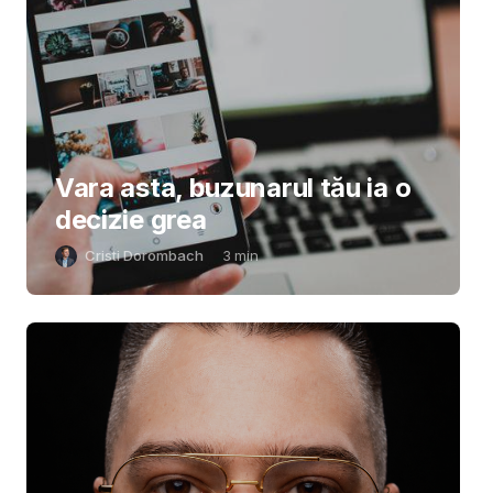
Vara asta, buzunarul tău ia o
decizie grea
Cristi Dorombach
3
min