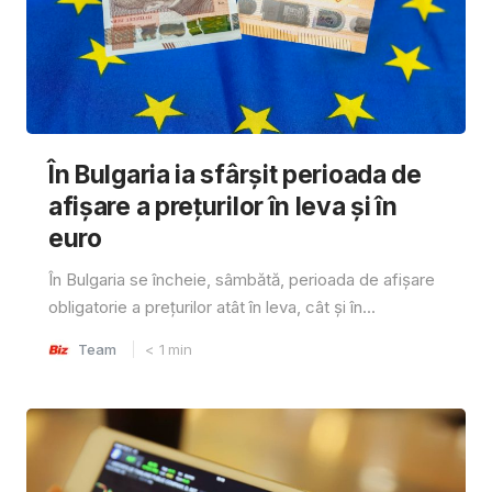
În Bulgaria ia sfârşit perioada de
afișare a prețurilor în ​​leva și în
euro
În Bulgaria se încheie, sâmbătă, perioada de afișare
obligatorie a prețurilor atât în ​​leva, cât și în...
Team
< 1
min