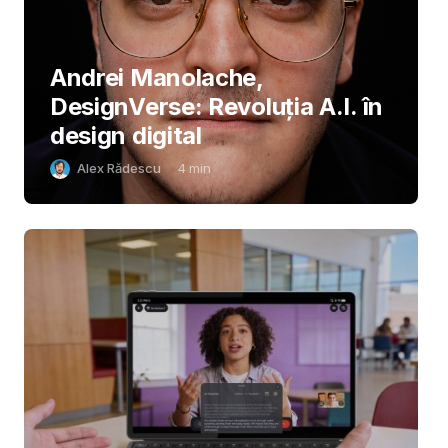
Andrei Manolache,
DesignVerse: Revoluția A.I. în
design digital
Alex Rădescu
4
min