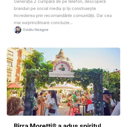
Generația Z cumpără de pe telefon, descoperă
branduri pe social media și își construiește
încrederea prin recomandările comunității. Dar cea
mai surprinzătoare concluzie...
Ovidiu Neagoe
Birra Moretti® a adus spiritul