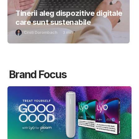
Tinerii aleg dispozitive digitale
care sunt sustenabile
Cristi Dorombach
3
min
Brand Focus