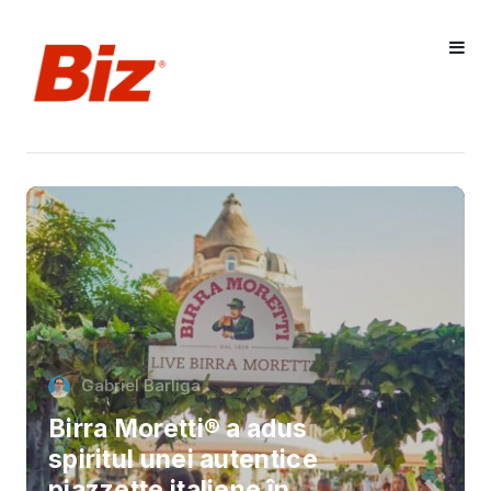
Gabriel Barliga
Birra Moretti® a adus
spiritul unei autentice
piazzette italiene în