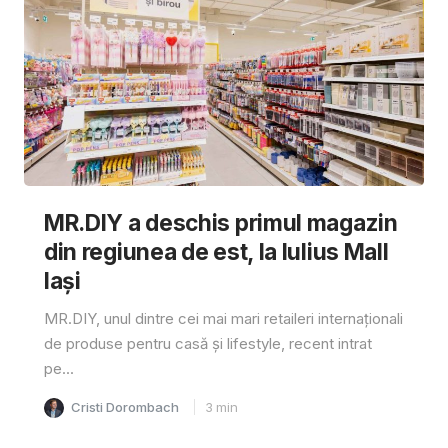
MR.DIY a deschis primul magazin
din regiunea de est, la Iulius Mall
Iași
MR.DIY, unul dintre cei mai mari retaileri internaționali
de produse pentru casă și lifestyle, recent intrat
pe...
Cristi Dorombach
3
min