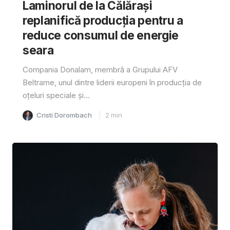
Laminorul de la Călărași
replanifică producția pentru a
reduce consumul de energie
seara
Compania Donalam, membră a Grupului AFV
Beltrame, unul dintre liderii europeni în producția de
oțeluri speciale și...
Cristi Dorombach
2
min