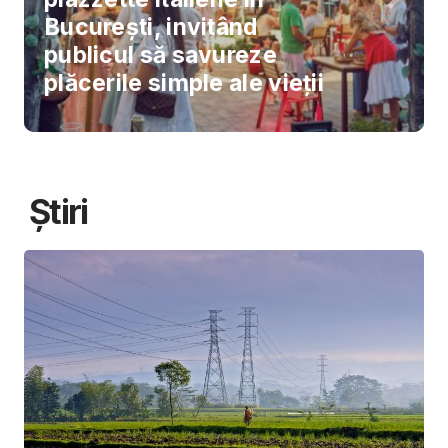
București, invitând
publicul să savureze
plăcerile simple ale vieții
Știri