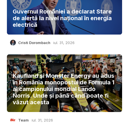
Guvernul României a declarat Stare
de alertă la nivel național în energia
electrică
Cristi Dorombach
iul. 31, 2026
Kaufland și Monster Energy au adus
în România monopostul de Formula 1
al campionului mondial Lando
Norris. Unde și până când poate fi
văzut acesta
Team
iul. 31, 2026