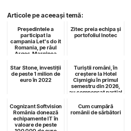
Articole pe aceeași temă:
Președintele a
Zitec preia echipa și
participat la
portofoliul Inotec
campania Let's do it
Romania, pe râul
Argeș. Marginea
drumului nu e gro...
Star Stone, investiții
Turiștii români, în
de peste 1 milion de
creștere la Hotel
euro în 2022
Cișmigiu în primul
semestru din 2026,
au compensat parțial
scă...
Cognizant Softvision
Cum cumpără
România donează
românii de sărbători
echipamente IT în
valoare de peste
100.000 de euro