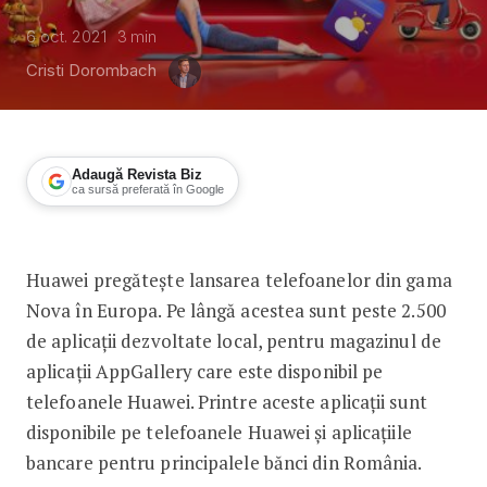
6 oct. 2021
3
min
Cristi Dorombach
Adaugă Revista Biz
ca sursă preferată în Google
Huawei pregătește lansarea unui nou t
Huawei pregătește lansarea telefoanelor din gama
Nova în Europa. Pe lângă acestea sunt peste 2.500
de aplicații dezvoltate local, pentru magazinul de
aplicații AppGallery care este disponibil pe
telefoanele Huawei. Printre aceste aplicații sunt
disponibile pe telefoanele Huawei și aplicațiile
bancare pentru principalele bănci din România.