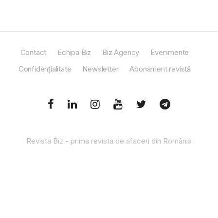
Contact
Echipa Biz
Biz Agency
Evenimente
Confidențialitate
Newsletter
Abonament revistă
Revista Biz - prima revista de afaceri din România