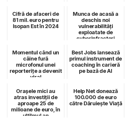
Cifră de afaceri de
Munca de acasă a
81 mil. euro pentru
deschis noi
Isopan Est în 2024
vulnerabilități
exploatate de
cyberinfractori
Momentul când un
Best Jobs lansează
câine fură
primul instrument de
microfonul unei
coaching în carieră
reporterițe a devenit
pe bază de AI
viral
Orașele mici au
Help Net donează
atras investiții de
100.000 de euro
aproape 25 de
către Dăruiește Viață
milioane de euro, în
ultilmul an