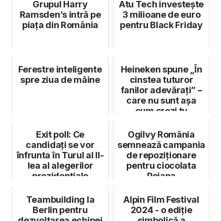
Grupul Harry
Atu Tech investește
Ramsden’s intră pe
3 milioane de euro
piața din România
pentru Black Friday
Ferestre inteligente
Heineken spune „În
spre ziua de mâine
cinstea tuturor
fanilor adevărați” –
care nu sunt așa
cum crezi tu
Exit poll: Ce
Ogilvy România
candidați se vor
semnează campania
înfrunta în Turul al II-
de repoziționare
lea al alegerilor
pentru ciocolata
prezidențiale
Poiana
Teambuilding la
Alpin Film Festival
Berlin pentru
2024 - o ediție
dezvoltarea echipei
simbolică a