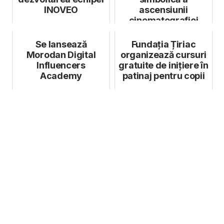
INOVEO
ascensiunii
cinematografiei
montane
Se lansează
Fundația Țiriac
Morodan Digital
organizează cursuri
Influencers
gratuite de inițiere în
Academy
patinaj pentru copii