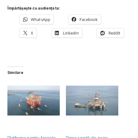
Împărtășește cu audiența ta:
WhatsApp
Facebook
X
LinkedIn
Reddit
Similare
Platforma pentru forajele
Prima sondă de gaze