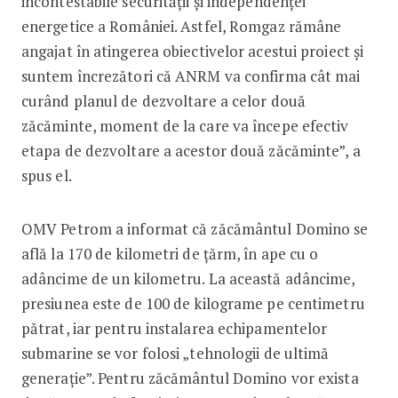
incontestabile securităţii şi independenţei
energetice a României. Astfel, Romgaz rămâne
angajat în atingerea obiectivelor acestui proiect şi
suntem încrezători că ANRM va confirma cât mai
curând planul de dezvoltare a celor două
zăcăminte, moment de la care va începe efectiv
etapa de dezvoltare a acestor două zăcăminte”, a
spus el.
OMV Petrom a informat că zăcământul Domino se
află la 170 de kilometri de ţărm, în ape cu o
adâncime de un kilometru. La această adâncime,
presiunea este de 100 de kilograme pe centimetru
pătrat, iar pentru instalarea echipamentelor
submarine se vor folosi „tehnologii de ultimă
generaţie”. Pentru zăcământul Domino vor exista