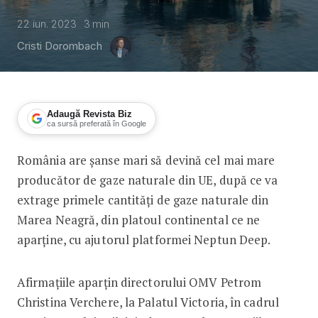
22 iun. 2023
3
min
Cristi Dorombach
Adaugă Revista Biz
ca sursă preferată în Google
România are șanse mari să devină cel mai mare
România, cel mai mare producător de 
producător de gaze naturale din UE, după ce va
extrage primele cantități de gaze naturale din
Marea Neagră, din platoul continental ce ne
aparține, cu ajutorul platformei Neptun Deep.
Afirmațiile aparțin directorului OMV Petrom
Christina Verchere, la Palatul Victoria, în cadrul