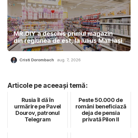
MR.DIY a deschis primul magazin
din regiunea de est, la Iulius Mall Iași
Cristi Dorombach
aug. 7, 2026
Articole pe aceeași temă:
Rusia îl dă în
Peste 50.000 de
urmărire pe Pavel
români beneficiază
Dourov, patronul
deja de pensia
Telegram
privată Pilon II