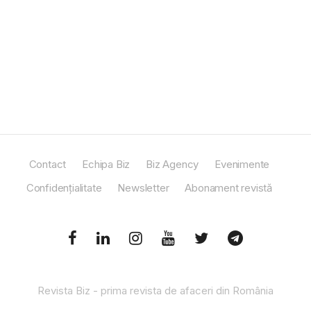
Contact
Echipa Biz
Biz Agency
Evenimente
Confidențialitate
Newsletter
Abonament revistă
Revista Biz - prima revista de afaceri din România