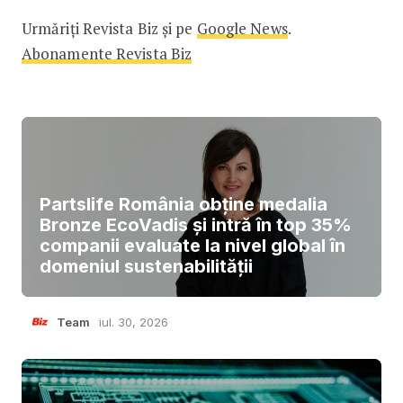
Urmăriți Revista Biz și pe
Google News
.
Abonamente Revista Biz
Partslife România obține medalia
Bronze EcoVadis și intră în top 35%
companii evaluate la nivel global în
domeniul sustenabilității
Team
iul. 30, 2026