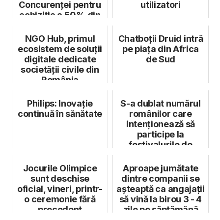
Concurenței pentru
utilizatori
achiziția a 50% din
acțiunile Neoli...
NGO Hub, primul
Chatboții Druid intră
ecosistem de soluții
pe piața din Africa
digitale dedicate
de Sud
societății civile din
România
Philips: Inovație
S-a dublat numărul
continuă în sănătate
românilor care
intenționează să
participe la
festivalurile de
muzică de anul
aces...
Jocurile Olimpice
Aproape jumătate
sunt deschise
dintre companii se
oficial, vineri, printr-
așteaptă ca angajații
o ceremonie fără
să vină la birou 3 - 4
precedent
zile pe săptămână