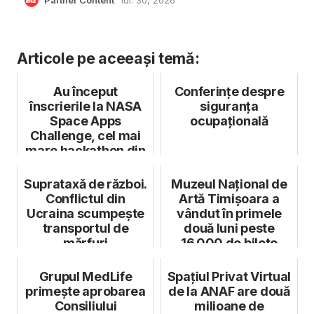
Articole pe aceeași temă:
Au început
Conferințe despre
înscrierile la NASA
siguranța
Space Apps
ocupațională
Challenge, cel mai
mare hackathon din
lume
Suprataxă de război.
Muzeul Național de
Conflictul din
Artă Timișoara a
Ucraina scumpește
vândut în primele
transportul de
două luni peste
mărfuri
16.000 de bilete
pentru „Lumi...
Grupul MedLife
Spațiul Privat Virtual
primește aprobarea
de la ANAF are două
Consiliului
milioane de