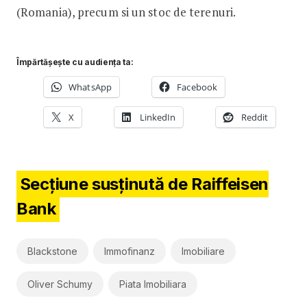
(Romania), precum si un stoc de terenuri.
Împărtășește cu audiența ta:
WhatsApp
Facebook
X
LinkedIn
Reddit
Secțiune susținută de Raiffeisen
Bank
Blackstone
Immofinanz
Imobiliare
Oliver Schumy
Piata Imobiliara