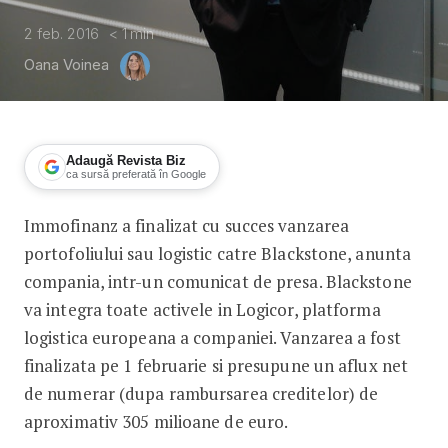
2 feb. 2016
< 1
min
Oana Voinea
Adaugă Revista Biz
ca sursă preferată în Google
Immofinanz a finalizat cu succes vanzarea
Immofinanz finalizeaza vanzarea porto
portofoliului sau logistic catre Blackstone, anunta
compania, intr-un comunicat de presa. Blackstone
va integra toate activele in Logicor, platforma
logistica europeana a companiei. Vanzarea a fost
finalizata pe 1 februarie si presupune un aflux net
de numerar (dupa rambursarea creditelor) de
aproximativ 305 milioane de euro.