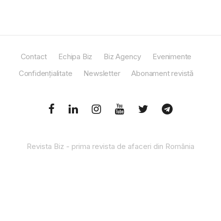
Contact
Echipa Biz
Biz Agency
Evenimente
Confidențialitate
Newsletter
Abonament revistă
Revista Biz - prima revista de afaceri din România