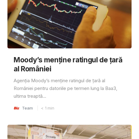
Moody’s menține ratingul de țară
al României
Agenția Moody’s menține ratingul de țară al
României pentru datoriile pe termen lung la Baa3,
ultima treaptă...
Team
< 1
min