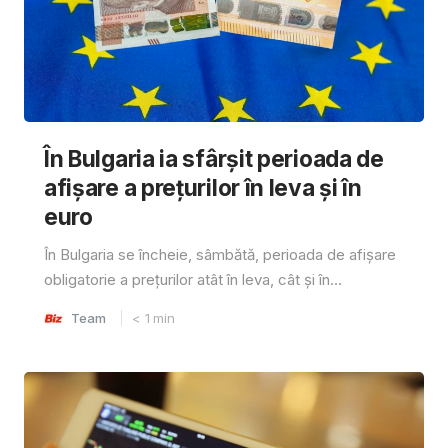
În Bulgaria ia sfârşit perioada de
afișare a prețurilor în ​​leva și în
euro
În Bulgaria se încheie, sâmbătă, perioada de afișare
obligatorie a prețurilor atât în ​​leva, cât și în...
Team
< 1
min