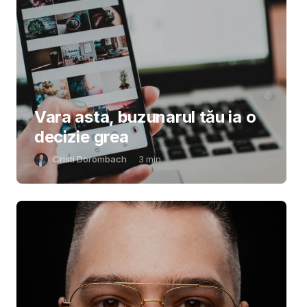
Vara asta, buzunarul tău ia o
decizie grea
Cristi Dorombach
3
min