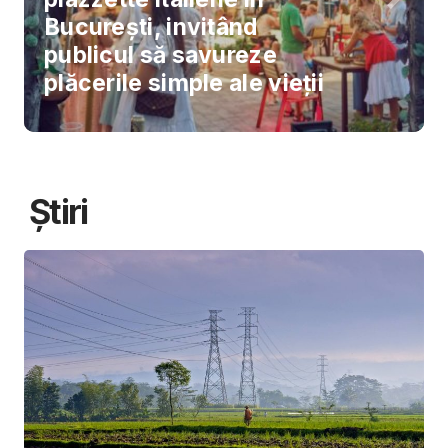
București, invitând
publicul să savureze
plăcerile simple ale vieții
Știri