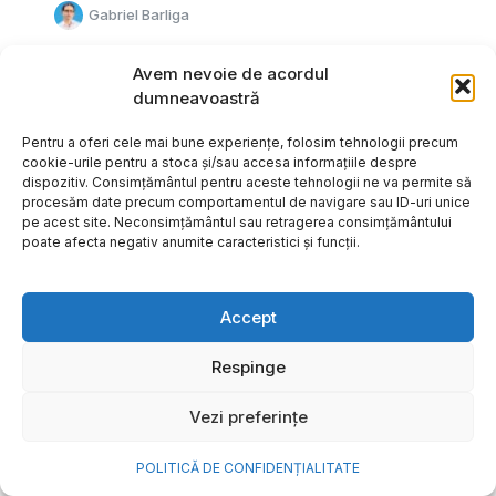
Gabriel Barliga
Avem nevoie de acordul
dumneavoastră
Pentru a oferi cele mai bune experiențe, folosim tehnologii precum
cookie-urile pentru a stoca și/sau accesa informațiile despre
dispozitiv. Consimțământul pentru aceste tehnologii ne va permite să
procesăm date precum comportamentul de navigare sau ID-uri unice
pe acest site. Neconsimțământul sau retragerea consimțământului
poate afecta negativ anumite caracteristici și funcții.
Accept
Respinge
Cum transformi cele mai
Vezi preferințe
frumoase amintiri ale verii într-
o bijuterie Pandora pe care o
POLITICĂ DE CONFIDENȚIALITATE
porți zi de zi