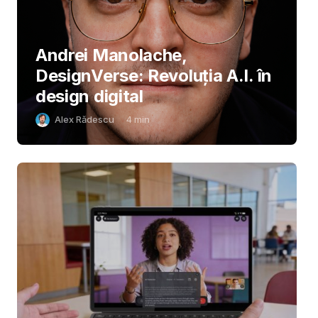
Andrei Manolache,
DesignVerse: Revoluția A.I. în
design digital
Alex Rădescu
4
min