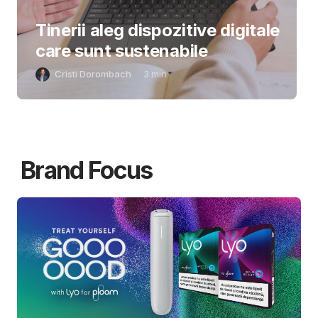
Tinerii aleg dispozitive digitale
care sunt sustenabile
Cristi Dorombach
3
min
Brand Focus