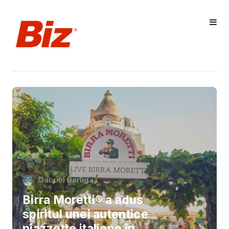
Gabriel Barliga
Birra Moretti® a adus
spiritul unei autentice
piazzette italiene în