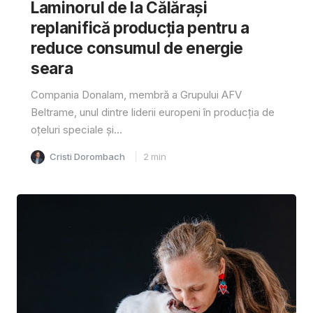
Laminorul de la Călărași
replanifică producția pentru a
reduce consumul de energie
seara
Compania Donalam, membră a Grupului AFV
Beltrame, unul dintre liderii europeni în producția de
oțeluri speciale și...
Cristi Dorombach
2
min