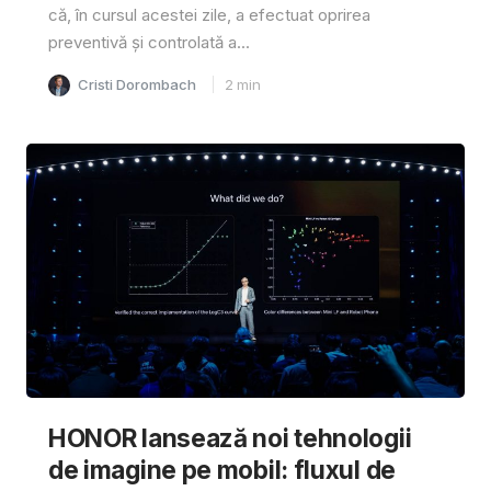
că, în cursul acestei zile, a efectuat oprirea
preventivă și controlată a...
Cristi Dorombach
2
min
HONOR lansează noi tehnologii
de imagine pe mobil: fluxul de