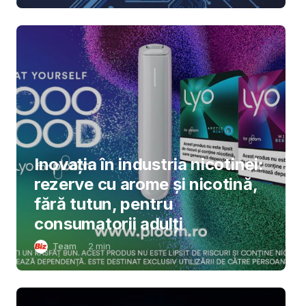
Inovația în industria nicotinei:
rezerve cu arome și nicotină,
fără tutun, pentru
consumatorii adulți
Team
2
min