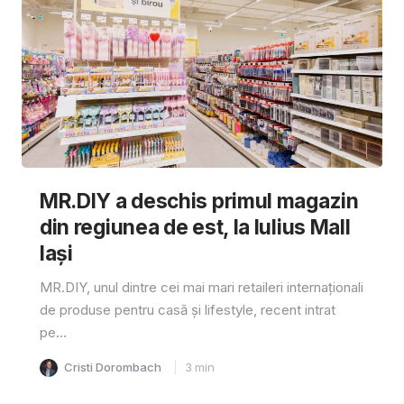
MR.DIY a deschis primul magazin
din regiunea de est, la Iulius Mall
Iași
MR.DIY, unul dintre cei mai mari retaileri internaționali
de produse pentru casă și lifestyle, recent intrat
pe...
Cristi Dorombach
3
min