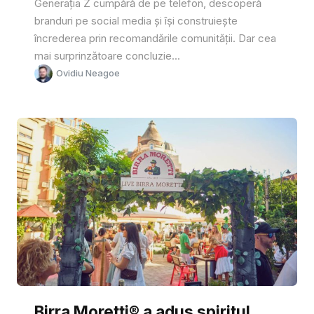
Generația Z cumpără de pe telefon, descoperă
branduri pe social media și își construiește
încrederea prin recomandările comunității. Dar cea
mai surprinzătoare concluzie...
Ovidiu Neagoe
Birra Moretti® a adus spiritul