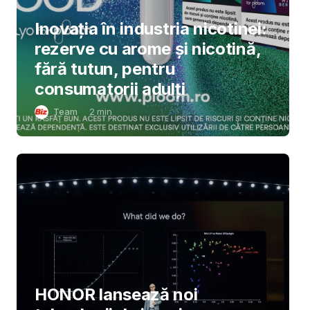
Inovația în industria nicotinei:
rezerve cu arome și nicotină,
fără tutun, pentru
consumatorii adulți
Team
2
min
HONOR lansează noi