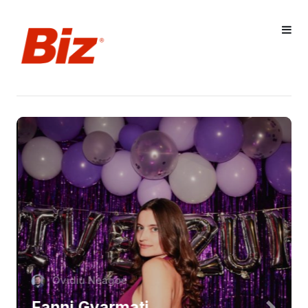
Ovidiu Neagoe
Fanni Gyarmati,