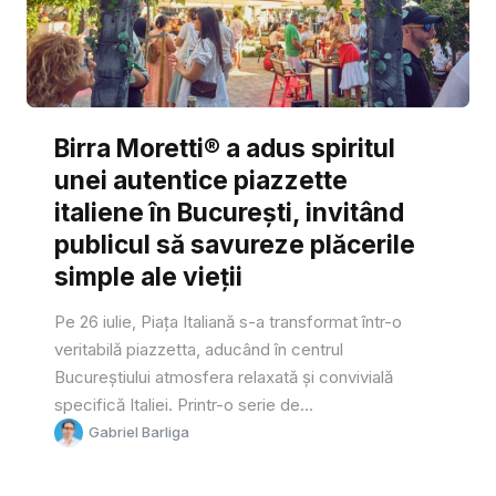
Birra Moretti® a adus spiritul
unei autentice piazzette
italiene în București, invitând
publicul să savureze plăcerile
simple ale vieții
Pe 26 iulie, Piața Italiană s-a transformat într-o
veritabilă piazzetta, aducând în centrul
Bucureștiului atmosfera relaxată și convivială
specifică Italiei. Printr-o serie de...
Gabriel Barliga