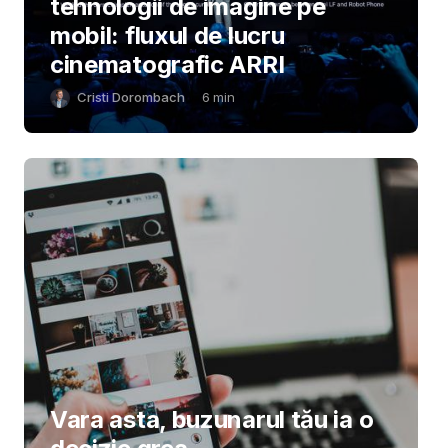
tehnologii de imagine pe
mobil: fluxul de lucru
cinematografic ARRI
Cristi Dorombach
6
min
Vara asta, buzunarul tău ia o