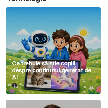
Ce trebuie să știe copiii
despre conținutul generat de
AI
Cristi Dorombach
5
min