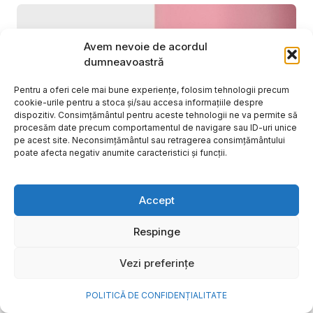
Avem nevoie de acordul
dumneavoastră
Pentru a oferi cele mai bune experiențe, folosim tehnologii precum
cookie-urile pentru a stoca și/sau accesa informațiile despre
dispozitiv. Consimțământul pentru aceste tehnologii ne va permite să
procesăm date precum comportamentul de navigare sau ID-uri unice
pe acest site. Neconsimțământul sau retragerea consimțământului
poate afecta negativ anumite caracteristici și funcții.
Cum transformi cele mai
Accept
frumoase amintiri ale verii într-
Respinge
o bijuterie Pandora pe care o
porți zi de zi
Vezi preferințe
Vara este, pentru mulți dintre noi, anotimpul în care
POLITICĂ DE CONFIDENȚIALITATE
se întâmplă cele mai importante lucruri. Plecăm în