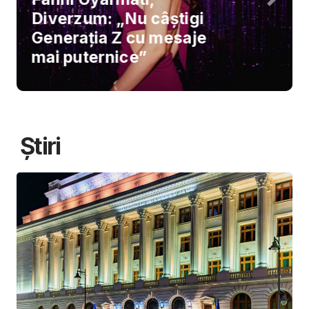
Diverzum: „Nu câștigi
Generația Z cu mesaje
mai puternice”
Știri