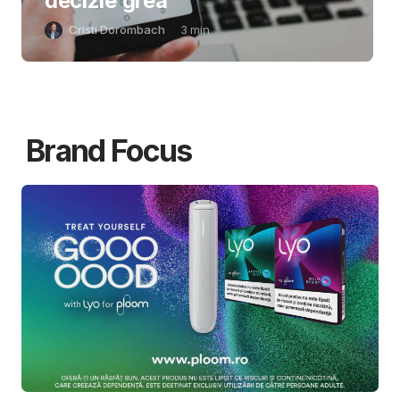
decizie grea
Cristi Dorombach
3
min
Brand Focus