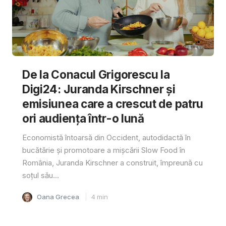
De la Conacul Grigorescu la
Digi24: Juranda Kirschner și
emisiunea care a crescut de patru
ori audiența într-o lună
Economistă întoarsă din Occident, autodidactă în
bucătărie și promotoare a mișcării Slow Food în
România, Juranda Kirschner a construit, împreună cu
soțul său...
Oana Grecea
4
min