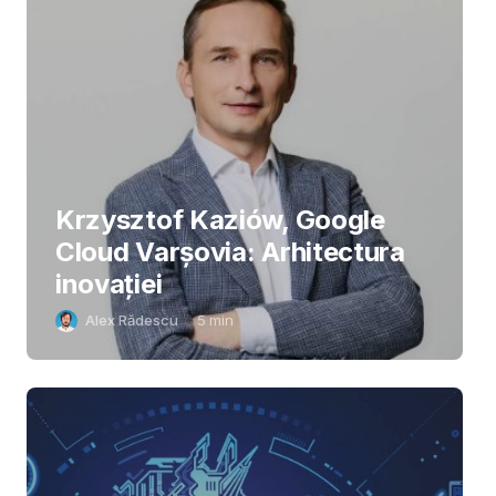
Krzysztof Kaziów, Google
Cloud Varșovia: Arhitectura
inovaţiei
Alex Rădescu
5
min