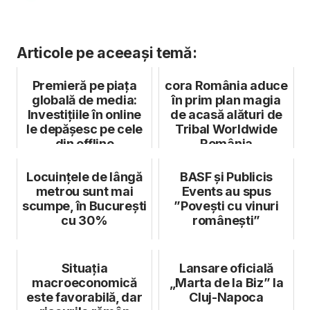
Articole pe aceeași temă:
Premieră pe piața
cora România aduce
globală de media:
în prim plan magia
Investițiile în online
de acasă alături de
le depășesc pe cele
Tribal Worldwide
din offline
România
Locuințele de lângă
BASF și Publicis
metrou sunt mai
Events au spus
scumpe, în București
”Povești cu vinuri
cu 30%
românești”
Situația
Lansare oficială
macroeconomică
„Marta de la Biz” la
este favorabilă, dar
Cluj-Napoca