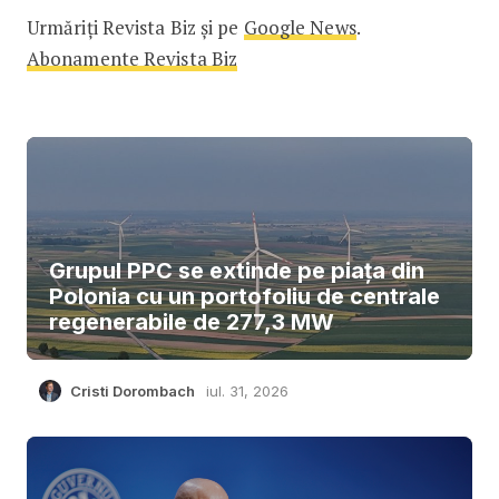
Urmăriți Revista Biz și pe
Google News
.
Abonamente Revista Biz
Grupul PPC se extinde pe piața din
Polonia cu un portofoliu de centrale
regenerabile de 277,3 MW
Cristi Dorombach
iul. 31, 2026