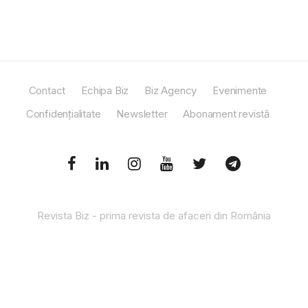
Contact
Echipa Biz
Biz Agency
Evenimente
Confidențialitate
Newsletter
Abonament revistă
Revista Biz - prima revista de afaceri din România