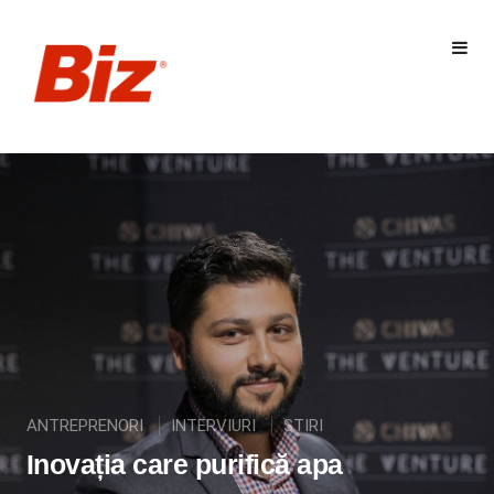
ANTREPRENORI
INTERVIURI
STIRI
Inovația care purifică apa