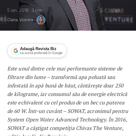
5 ian. 2018
3
min
Oana Voinea
Adaugă Revista Biz
ca sursă preferată în Google
Este unul dintre cele mai performante sisteme de
Inovația care purifică apa
filtrare din lume – transformă apa poluată sau
infestată în apă bună de băut, cântărește doar 250
de kilograme, iar consumul său de energie electrică
este echivalent cu cel produs de un bec cu puterea
de 60 W. Într-un cuvânt – SOWAT, acronimul pentru
System Open Water Advanced Technology. În 2016,
SOWAT a câștigat competiția Chivas The Venture,