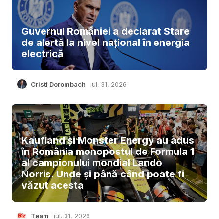
Guvernul României a declarat Stare
de alertă la nivel național în energia
electrică
Cristi Dorombach
iul. 31, 2026
Kaufland și Monster Energy au adus
în România monopostul de Formula 1
al campionului mondial Lando
Norris. Unde și până când poate fi
văzut acesta
Team
iul. 31, 2026