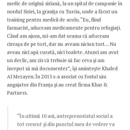
medic de origină siriană, la un spital de campanie în
nordul Siriei, la granița cu Turcia, unde a făcut un
training pentru medicii de acolo. “Eu, fiind
farmacist, aduceam medicamente pentru refugiați.
Când am ajuns, mi-am dat seama că aduceam
cireașa de pe tort, dar nu aveam niciun tort… Nu
aveau nici apă curată, nici toalete. Atunci am avut
un declic, am zis că trebuie să fac ceva și am
început să mă documentez”, își amintește Khaled
Al Mezayen. În 2013 s-a asociat cu fostul său
angajator din Franța și au creat firma Khar &
Partners.
“În ultimii 10 ani, antreprenoriatul social a
tot crescut și din punctul meu de vedere va