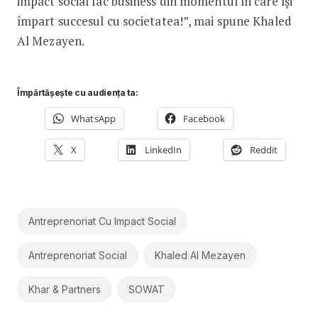
impact social fac business din momentul în care își
împart succesul cu societatea!”, mai spune Khaled
Al Mezayen.
Împărtășește cu audiența ta:
WhatsApp
Facebook
X
LinkedIn
Reddit
Antreprenoriat Cu Impact Social
Antreprenoriat Social
Khaled Al Mezayen
Khar & Partners
SOWAT