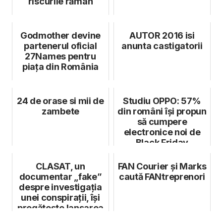
riscurile rămân
Godmother devine
AUTOR 2016 isi
partenerul oficial
anunta castigatorii
27Names pentru
piața din România
24 de orase si mii de
Studiu OPPO: 57%
zambete
din români își propun
să cumpere
electronice noi de
Black Friday
CLASAT, un
FAN Courier și Marks
documentar „fake”
caută FANtreprenori
despre investigația
unei conspirații, își
pregătește lansarea
online