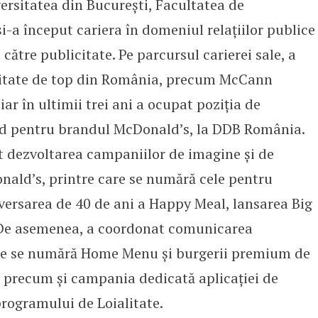
ersitatea din București, Facultatea de
și-a început cariera în domeniul relațiilor publice
 către publicitate. Pe parcursul carierei sale, a
icitate de top din România, precum McCann
ar în ultimii trei ani a ocupat poziția de
ad pentru brandul McDonald’s, la DDB România.
t dezvoltarea campaniilor de imagine și de
ald’s, printre care se numără cele pentru
ersarea de 40 de ani a Happy Meal, lansarea Big
 De asemenea, a coordonat comunicarea
care se numără Home Menu și burgerii premium de
 precum și campania dedicată aplicației de
rogramului de Loialitate.