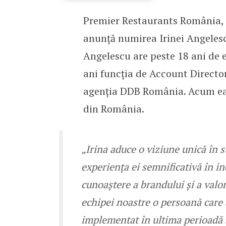
Premier Restaurants România, 
Irina Angelescu este no
anunță numirea Irinei Angelescu
Angelescu are peste 18 ani de e
ani funcția de Account Directo
agenția DDB România. Acum ea
din România.
„Irina aduce o viziune unică în 
experiența ei semnificativă în in
cunoaștere a brandului și a valo
echipei noastre o persoană care 
implementat în ultima perioadă