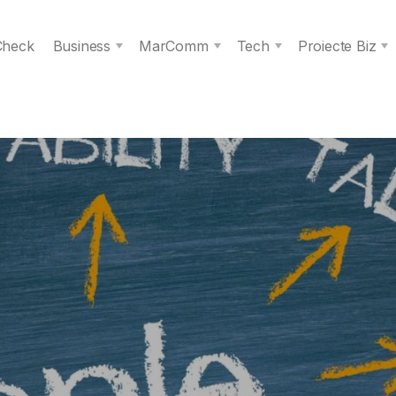
 Check
Business
MarComm
Tech
Proiecte Biz