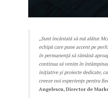
„Sunt încântată să mă alătur McD
echipă care pune accent pe perf
în permanență să rămână aproape
continua să venim în întâmpinare
inițiative și proiecte dedicate, c
creeze noi experiențe pentru fiec
Angelescu, Director de Mar