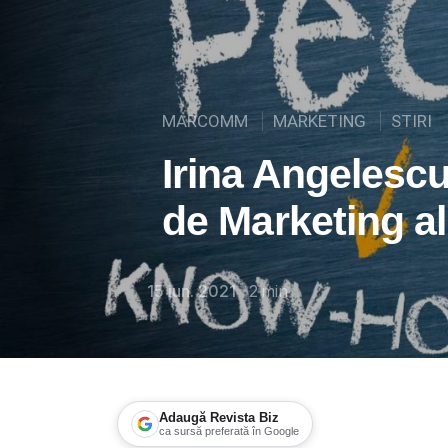
MARCOMM
MARKETING
STIRI
Irina Angelescu
de Marketing a
15 iun. 2021
2
min
Adaugă Revista Biz
ca sursă preferată în Google