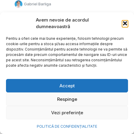
Gabriel Barliga
Avem nevoie de acordul
dumneavoastră
Pentru a oferi cele mai bune experiențe, folosim tehnologii precum
cookie-urile pentru a stoca și/sau accesa informațiile despre
dispozitiv. Consimțământul pentru aceste tehnologii ne va permite să
procesăm date precum comportamentul de navigare sau ID-uri unice
pe acest site. Neconsimțământul sau retragerea consimțământului
poate afecta negativ anumite caracteristici și funcții.
Accept
Respinge
Cum transformi cele mai
Vezi preferințe
frumoase amintiri ale verii într-
o bijuterie Pandora pe care o
POLITICĂ DE CONFIDENȚIALITATE
porți zi de zi