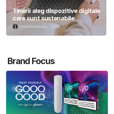
Tinerii aleg dispozitive digitale
care sunt sustenabile
Cristi Dorombach
3
min
Brand Focus