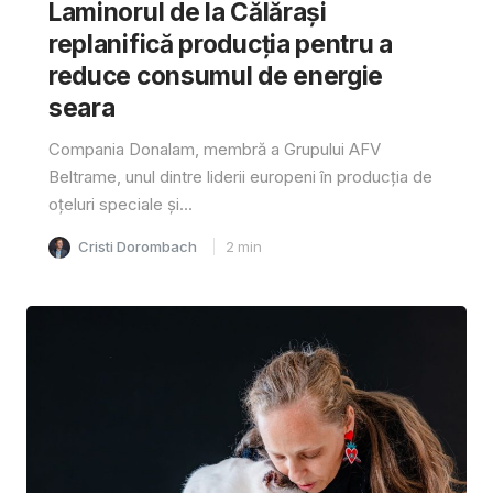
Laminorul de la Călărași
replanifică producția pentru a
reduce consumul de energie
seara
Compania Donalam, membră a Grupului AFV
Beltrame, unul dintre liderii europeni în producția de
oțeluri speciale și...
Cristi Dorombach
2
min