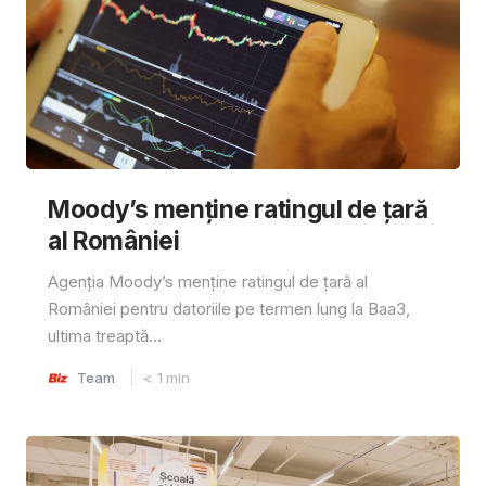
Moody’s menține ratingul de țară
al României
Agenția Moody’s menține ratingul de țară al
României pentru datoriile pe termen lung la Baa3,
ultima treaptă...
Team
< 1
min