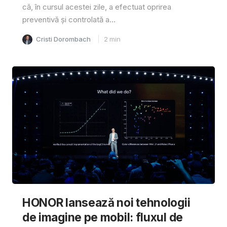
că, în cursul acestei zile, a efectuat oprirea
preventivă și controlată a...
Cristi Dorombach
2
min
HONOR lansează noi tehnologii
de imagine pe mobil: fluxul de