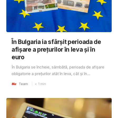
În Bulgaria ia sfârşit perioada de
afișare a prețurilor în ​​leva și în
euro
În Bulgaria se încheie, sâmbătă, perioada de afișare
obligatorie a prețurilor atât în ​​leva, cât și în...
Team
< 1
min