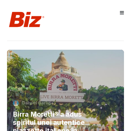
Gabriel Barliga
Birra Moretti® a adus
spiritul unei autentice
piazzette italiene în