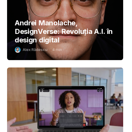
Andrei Manolache,
DesignVerse: Revoluția A.I. în
design digital
Alex Rădescu
4
min