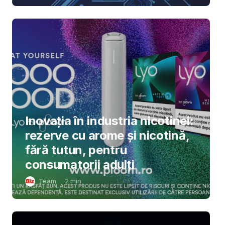
Inovația în industria nicotinei:
rezerve cu arome și nicotină,
fără tutun, pentru
consumatorii adulți
Team
2
min