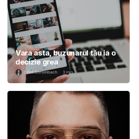
Vara asta, buzunarul tău ia o
decizie grea
Cristi Dorombach
3
min