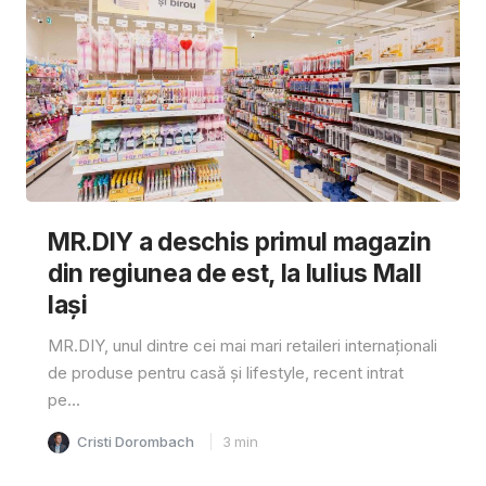
MR.DIY a deschis primul magazin
din regiunea de est, la Iulius Mall
Iași
MR.DIY, unul dintre cei mai mari retaileri internaționali
de produse pentru casă și lifestyle, recent intrat
pe...
Cristi Dorombach
3
min