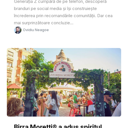
Generația Z cumpără de pe telefon, descoperă
branduri pe social media și își construiește
încrederea prin recomandările comunității. Dar cea
mai surprinzătoare concluzie...
Ovidiu Neagoe
Birra Moretti® a adus spiritul