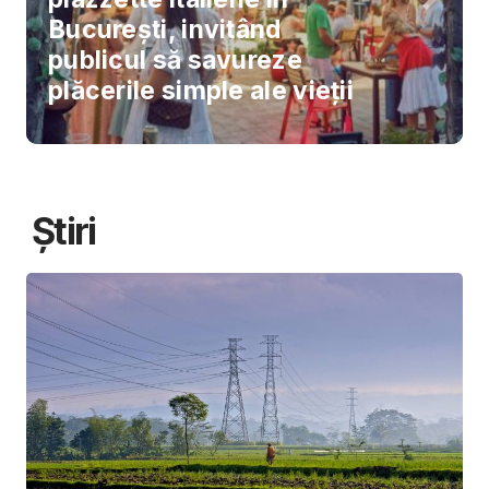
București, invitând
publicul să savureze
plăcerile simple ale vieții
Știri