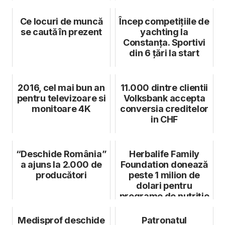
Ce locuri de muncă
Încep competițiile de
se caută în prezent
yachting la
Constanța. Sportivi
din 6 țări la start
2016, cel mai bun an
11.000 dintre clientii
pentru televizoare si
Volksbank accepta
monitoare 4K
conversia creditelor
in CHF
“Deschide România”
Herbalife Family
a ajuns la 2.000 de
Foundation donează
producători
peste 1 milion de
dolari pentru
programe de nutriție
a sute de m...
Medisprof deschide
Patronatul