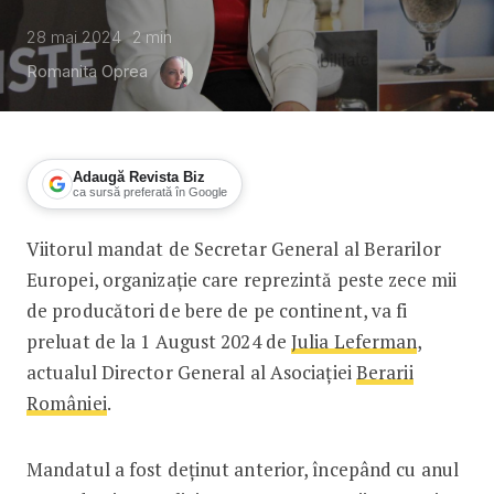
28 mai 2024
2
min
Romanita Oprea
Adaugă Revista Biz
ca sursă preferată în Google
Viitorul mandat de Secretar General al Berarilor
Julia Leferman va prelua la 1 august 
Europei, organizație care reprezintă peste zece mii
de producători de bere de pe continent, va fi
preluat de la 1 August 2024 de
Julia Leferman
,
actualul Director General al Asociației
Berarii
României
.
Mandatul a fost deținut anterior, începând cu anul