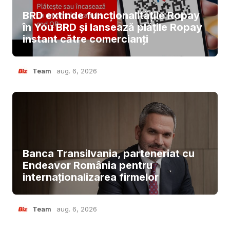
BRD extinde funcționalitățile Ropay
în You BRD și lansează plățile Ropay
instant către comercianți
Team
aug. 6, 2026
Banca Transilvania, parteneriat cu
Endeavor România pentru
internaționalizarea firmelor
Team
aug. 6, 2026