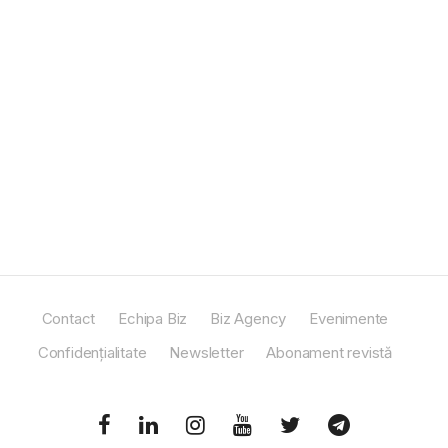
Contact
Echipa Biz
Biz Agency
Evenimente
Confidențialitate
Newsletter
Abonament revistă