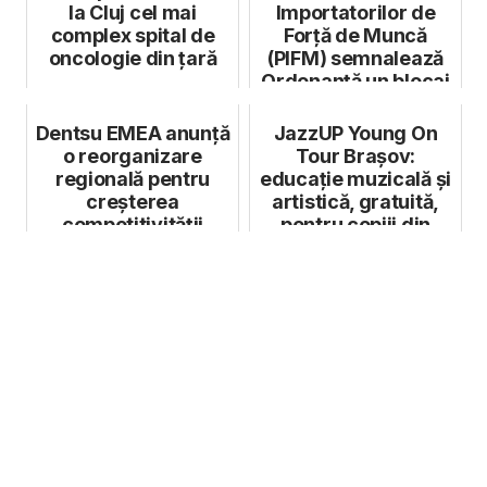
la Cluj cel mai
Importatorilor de
complex spital de
Forță de Muncă
oncologie din țară
(PIFM) semnalează
Ordonanță un blocaj
generat de OUG pri...
Dentsu EMEA anunță
JazzUP Young On
o reorganizare
Tour Brașov:
regională pentru
educație muzicală și
creșterea
artistică, gratuită,
competitivității
pentru copiii din
Feldioara, ...