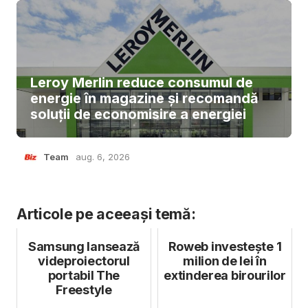
Leroy Merlin reduce consumul de
energie în magazine și recomandă
soluții de economisire a energiei
Team
aug. 6, 2026
Articole pe aceeași temă:
Samsung lansează
Roweb investește 1
videproiectorul
milion de lei în
portabil The
extinderea birourilor
Freestyle