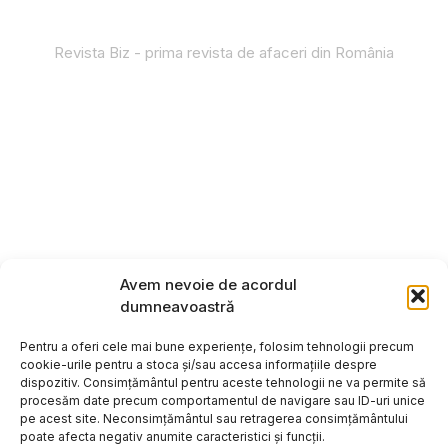
Revista Biz - prima revista de afaceri din România
Avem nevoie de acordul
dumneavoastră
Pentru a oferi cele mai bune experiențe, folosim tehnologii precum
cookie-urile pentru a stoca și/sau accesa informațiile despre
dispozitiv. Consimțământul pentru aceste tehnologii ne va permite să
procesăm date precum comportamentul de navigare sau ID-uri unice
pe acest site. Neconsimțământul sau retragerea consimțământului
poate afecta negativ anumite caracteristici și funcții.