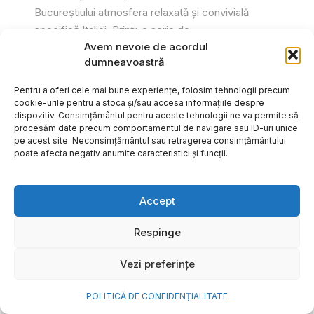
Bucureștiului atmosfera relaxată și convivială
specifică Italiei. Printr-o serie de...
Avem nevoie de acordul
Gabriel Barliga
dumneavoastră
Pentru a oferi cele mai bune experiențe, folosim tehnologii precum
cookie-urile pentru a stoca și/sau accesa informațiile despre
dispozitiv. Consimțământul pentru aceste tehnologii ne va permite să
procesăm date precum comportamentul de navigare sau ID-uri unice
pe acest site. Neconsimțământul sau retragerea consimțământului
poate afecta negativ anumite caracteristici și funcții.
Accept
Respinge
Vezi preferințe
Cum transformi cele mai
POLITICĂ DE CONFIDENȚIALITATE
frumoase amintiri ale verii într-