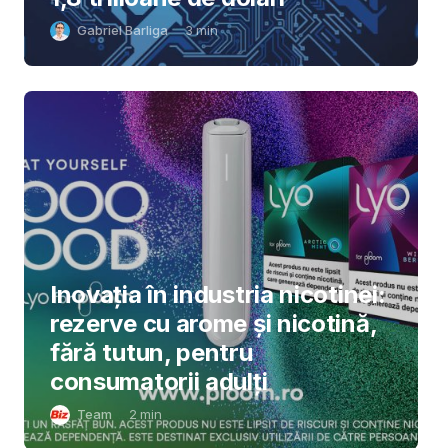
Gabriel Barliga
3
min
Inovația în industria nicotinei:
rezerve cu arome și nicotină,
fără tutun, pentru
consumatorii adulți
Team
2
min