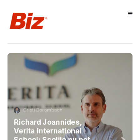
Cristi Dorombach
Richard Joannides,
Verita International
School: Școlile nu pot