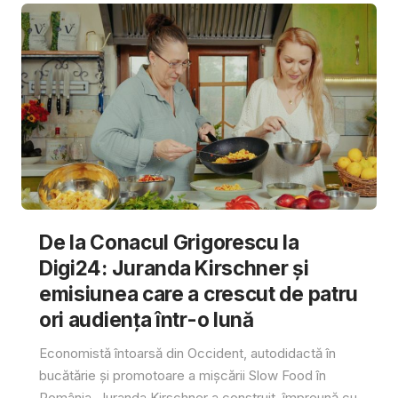
De la Conacul Grigorescu la
Digi24: Juranda Kirschner și
emisiunea care a crescut de patru
ori audiența într-o lună
Economistă întoarsă din Occident, autodidactă în
bucătărie și promotoare a mișcării Slow Food în
România, Juranda Kirschner a construit, împreună cu