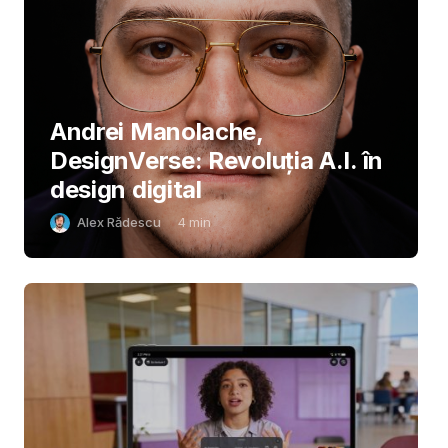
Andrei Manolache,
DesignVerse: Revoluția A.I. în
design digital
Alex Rădescu
4
min