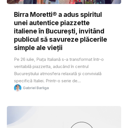
Birra Moretti® a adus spiritul
unei autentice piazzette
italiene în București, invitând
publicul să savureze plăcerile
simple ale vieții
Pe 26 iulie, Piața Italiană s-a transformat într-o
veritabilă piazzetta, aducând în centrul
Bucureștiului atmosfera relaxată și convivială
specifică Italiei. Printr-o serie de...
Gabriel Barliga