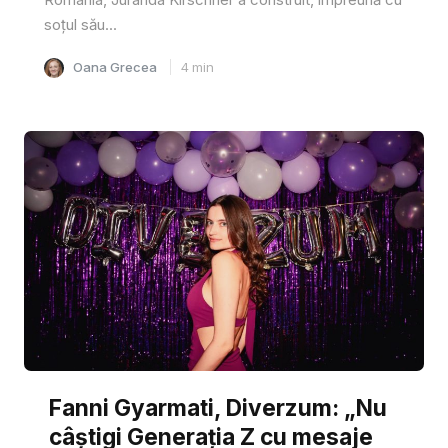
soțul său...
Oana Grecea
4
min
Fanni Gyarmati, Diverzum: „Nu
câștigi Generația Z cu mesaje