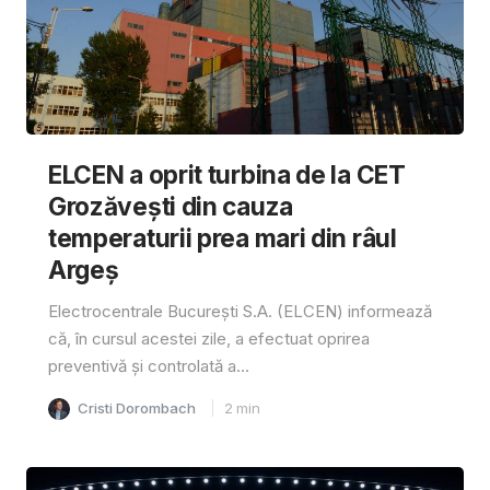
ELCEN a oprit turbina de la CET
Grozăvești din cauza
temperaturii prea mari din râul
Argeș
Electrocentrale București S.A. (ELCEN) informează
că, în cursul acestei zile, a efectuat oprirea
preventivă și controlată a...
Cristi Dorombach
2
min