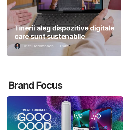
Tinerii aleg dispozitive digitale
care sunt sustenabile
Cristi Dorombach
3
min
Brand Focus