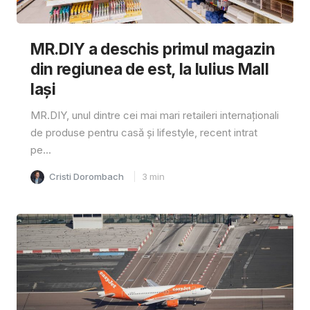
MR.DIY a deschis primul magazin
din regiunea de est, la Iulius Mall
Iași
MR.DIY, unul dintre cei mai mari retaileri internaționali
de produse pentru casă și lifestyle, recent intrat
pe...
Cristi Dorombach
3
min