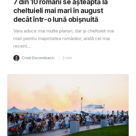
7 din 10 români se așteaptă la
cheltuieli mai mari în august
decât într-o lună obișnuită
Vara aduce mai multe planuri, dar și cheltuieli mai
mari pentru majoritatea românilor, arată cel mai
recent...
Cristi Dorombach
3
min