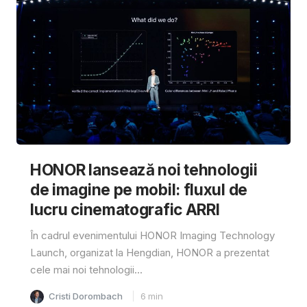
HONOR lansează noi tehnologii
de imagine pe mobil: fluxul de
lucru cinematografic ARRI
În cadrul evenimentului HONOR Imaging Technology
Launch, organizat la Hengdian, HONOR a prezentat
cele mai noi tehnologii...
Cristi Dorombach
6
min