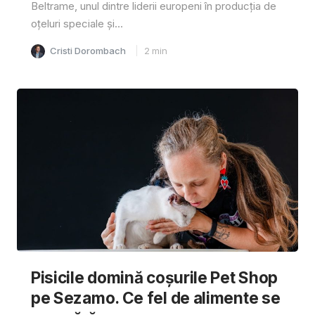
Beltrame, unul dintre liderii europeni în producția de
oțeluri speciale și...
Cristi Dorombach
2
min
Pisicile domină coșurile Pet Shop
pe Sezamo. Ce fel de alimente se