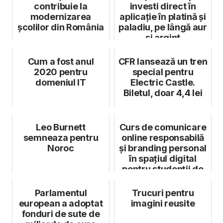
contribuie la
investi direct în
modernizarea
aplicație în platină și
școlilor din România
paladiu, pe lângă aur
și argint
Cum a fost anul
CFR lansează un tren
2020 pentru
special pentru
domeniul IT
Electric Castle.
Biletul, doar 4,4 lei
Leo Burnett
Curs de comunicare
semneaza pentru
online responsabilă
Noroc
și branding personal
în spațiul digital
pentru studenții de
l...
Parlamentul
Trucuri pentru
european a adoptat
imagini reusite
fonduri de sute de