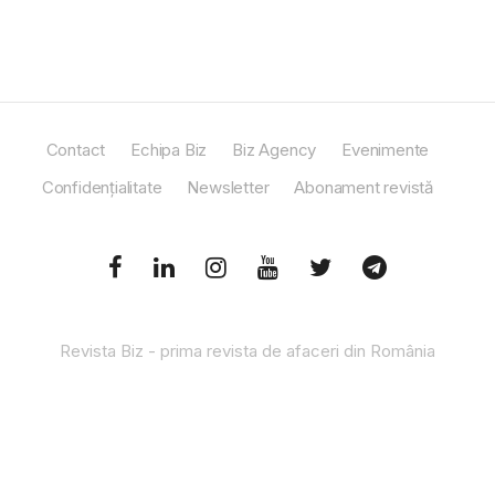
Contact
Echipa Biz
Biz Agency
Evenimente
Confidențialitate
Newsletter
Abonament revistă
Revista Biz - prima revista de afaceri din România