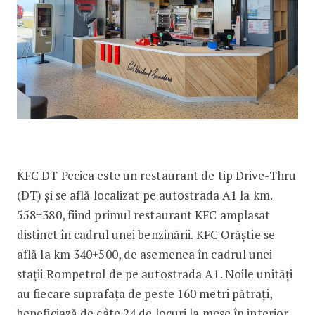
KFC DT Pecica este un restaurant de tip Drive-Thru
(DT) și se află localizat pe autostrada A1 la km.
558+380, fiind primul restaurant KFC amplasat
distinct în cadrul unei benzinării. KFC Orăștie se
află la km 340+500, de asemenea în cadrul unei
stații Rompetrol de pe autostrada A1. Noile unități
au fiecare suprafața de peste 160 metri pătrați,
beneficiază de câte 24 de locuri la mese în interior,