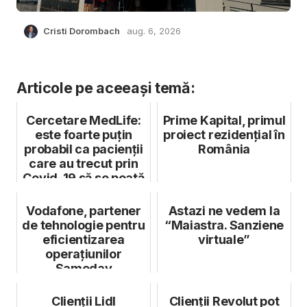
Cristi Dorombach
aug. 6, 2026
Articole pe aceeași temă:
Cercetare MedLife:
Prime Kapital, primul
este foarte puțin
proiect rezidențial în
probabil ca pacienții
România
care au trecut prin
Covid-19 să se poată
...
Vodafone, partener
Astazi ne vedem la
de tehnologie pentru
“Maiastra. Sanziene
eficientizarea
virtuale”
operațiunilor
Sameday
Clienții Lidl
Clienții Revolut pot