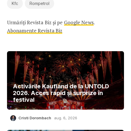
Kfc
Rompetrol
Urmăriți Revista Biz și pe
Google News
.
Abonamente Revista Biz
Activările Kaufland de la UNTOLD
2026. Acces rapid și surprize în
festival
Cristi Dorombach
aug. 6, 2026