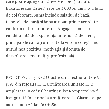
care poate ajunge un Crew Member (Lucrător
Bucătărie sau Casier) este de 3.000 lei din a 3-a lună
de colaborare. Suma include salariul de bază,
tichetele de masă și bonusuri sau prime acordate
conform criteriilor interne. Angajarea nu este
condiționată de experiența anterioară de lucru,
principalele calități urmărite la viitorii colegi fiind
atitudinea pozitivă, motivația și dorința de
dezvoltare personală și profesională.
KFC DT Pecica și KFC Orăștie sunt restaurantele 96
și 97 din rețeaua KFC. Următoarea unitate KFC
amplasată în cadrul benzinăriilor Rompetrol va fi
inaugurată în perioada următoare, la Giarmata, pe
autostrada A1 km 500+596.