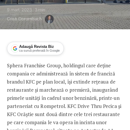
9 mart. 2023
3
min
Cristi Dorombach
Adaugă Revista Biz
ca sursă preferată în Google
Sphera Franchise Group, holdingul care deține
KFC la Rompetrol. Pe A1 se vor deschi
compania ce administrează în sistem de franciză
brandul KFC pe plan local, își extinde rețeaua de
restaurante și marchează o premieră, inaugurând
primele unități în cadrul unor benzinării, printr-un
parteneriat cu Rompetrol. KFC Drive Thru Pecica și
KFC Orăștie sunt două dintre cele trei restaurante
pe care compania le va opera în incinta unor