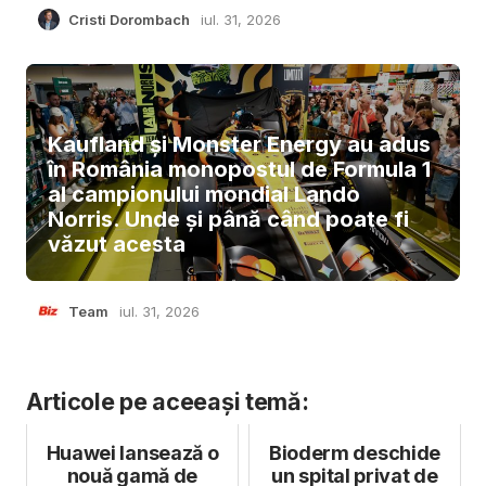
Cristi Dorombach
iul. 31, 2026
Kaufland și Monster Energy au adus
în România monopostul de Formula 1
al campionului mondial Lando
Norris. Unde și până când poate fi
văzut acesta
Team
iul. 31, 2026
Articole pe aceeași temă:
Huawei lansează o
Bioderm deschide
nouă gamă de
un spital privat de