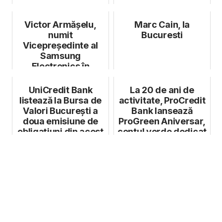
Victor Armășelu,
Marc Cain, la
numit
Bucuresti
Vicepreședinte al
Samsung
Electronics în
România și Bulgaria
UniCredit Bank
La 20 de ani de
listează la Bursa de
activitate, ProCredit
Valori București a
Bank lansează
doua emisiune de
ProGreen Aniversar,
obligațiuni din acest
contul verde dedicat
an, în...
persoan...