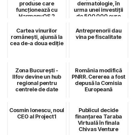
produse care
dermatologie, în
funcționează cu
urma unei investiții
HarmonyOS 2
de 500.000 euro
Cartea vinurilor
Antreprenorii dau
românești, ajunsă la
vina pe fiscalitate
cea de-a doua ediție
Zona București -
România modifică
Ilfov devine un hub
PNRR. Cererea a fost
regional pentru
depusă la Comisia
centrele de date
Europeană
Cosmin Ionescu, noul
Publicul decide
CEO al Project1
finanțarea Taraba
Virtuală în finala
Chivas Venture