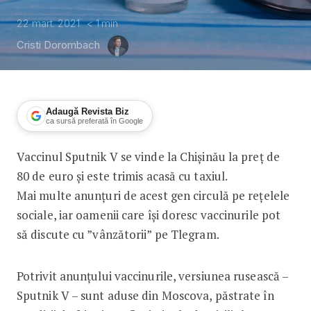
22 mart. 2021
< 1
min
Cristi Dorombach
Adaugă Revista Biz
ca sursă preferată în Google
Vaccinul Sputnik V se vinde la Chișinău la preț de
La Chișinău vaccinul costă 80 de euro 
80 de euro și este trimis acasă cu taxiul.
Mai multe anunțuri de acest gen circulă pe rețelele
sociale, iar oamenii care își doresc vaccinurile pot
să discute cu ”vânzătorii” pe Tlegram.
Potrivit anunțului vaccinurile, versiunea rusească –
Sputnik V – sunt aduse din Moscova, păstrate în