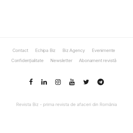
Contact
Echipa Biz
Biz Agency
Evenimente
Confidențialitate
Newsletter
Abonament revistă
Revista Biz - prima revista de afaceri din România