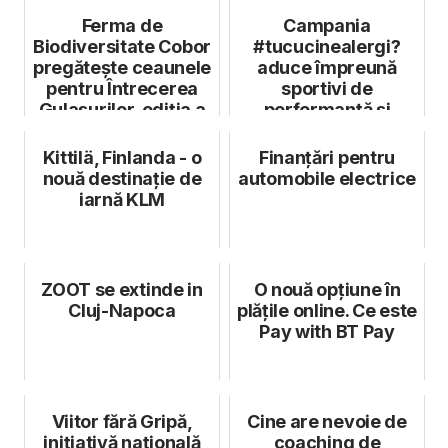
Ferma de
Campania
Biodiversitate Cobor
#tucucinealergi?
pregătește ceaunele
aduce împreună
pentru Întrecerea
sportivi de
Gulașurilor, ediția a
performanță și
III-a
sportivi amatori
printr-o leapșă...
Kittilä, Finlanda - o
Finanțări pentru
nouă destinație de
automobile electrice
iarnă KLM
ZOOT se extinde in
O nouă opțiune în
Cluj-Napoca
plățile online. Ce este
Pay with BT Pay
Viitor fără Gripă,
Cine are nevoie de
inițiativă națională
coaching de