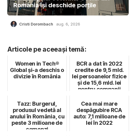
România își deschide porțile
Cristi Dorombach
aug. 6, 2026
Articole pe aceeași temă:
Women in Tech®
BCR a dat în 2022
Global și-a deschis o
credite de 9,5 mld.
divizie în România
lei persoanelor fizice
și de 15,6 mld. lei
pentru companii
Tazz: Burgerul,
Cea mai mare
produsul vedetă al
despăgubire RCA
anului în România, cu
auto: 7,1 milioane de
peste 3 milioane de
lei în 2022
comenzi