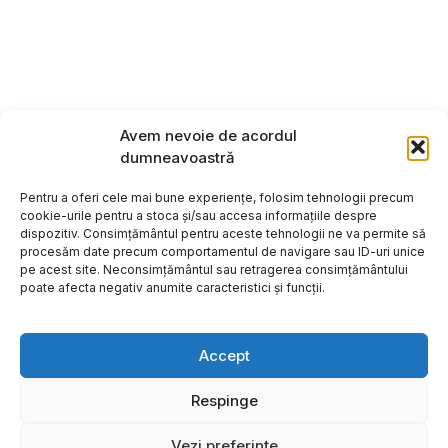
Avem nevoie de acordul
dumneavoastră
Pentru a oferi cele mai bune experiențe, folosim tehnologii precum
cookie-urile pentru a stoca și/sau accesa informațiile despre
dispozitiv. Consimțământul pentru aceste tehnologii ne va permite să
procesăm date precum comportamentul de navigare sau ID-uri unice
pe acest site. Neconsimțământul sau retragerea consimțământului
poate afecta negativ anumite caracteristici și funcții.
Accept
Respinge
Copyright ©2026
Hosting:
Vezi preferințe