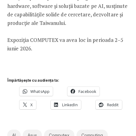
hardware, software și soluții bazate pe AI, susținute
de capabilitățile solide de cercetare, dezvoltare și
producție ale Taiwanului.
Expoziția COMPUTEX va avea loc în perioada 2–5
iunie 2026.
Împărtășește cu audiența ta:
WhatsApp
Facebook
X
LinkedIn
Reddit
AI
Asus
Computex
Computing