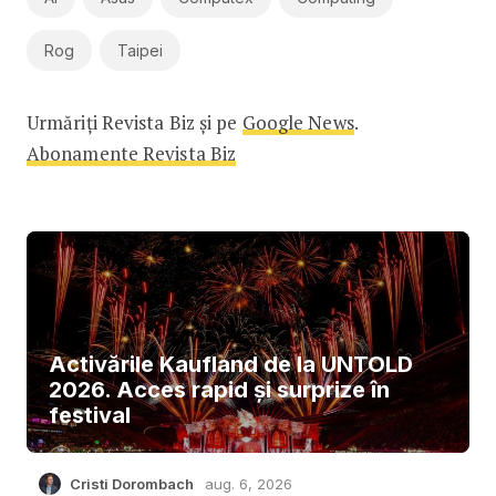
Rog
Taipei
Urmăriți Revista Biz și pe
Google News
.
Abonamente Revista Biz
Activările Kaufland de la UNTOLD
2026. Acces rapid și surprize în
festival
Cristi Dorombach
aug. 6, 2026