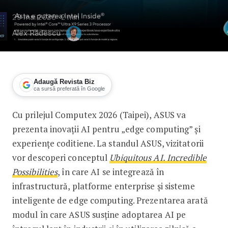
29 mai 2026
2
min
Alex Rădescu
Adaugă Revista Biz
ca sursă preferată în Google
Cu prilejul Computex 2026 (Taipei), ASUS va
La Computex, ASUS va prezenta soluț
prezenta inovații AI pentru „edge computing” și
experiențe coditiene. La standul ASUS, vizitatorii
vor descoperi conceptul
Ubiquitous AI. Incredible
Possibilities
, în care AI se integrează în
infrastructură, platforme enterprise și sisteme
inteligente de edge computing. Prezentarea arată
modul în care ASUS susține adoptarea AI pe