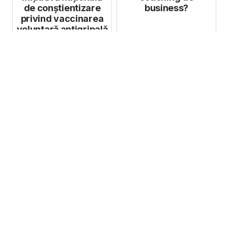
de conștientizare
business?
privind vaccinarea
voluntară antigripală
l...