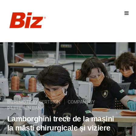
BIZREMOTE BY CERTSIGN
COMPANII BY
RAIFFEISEN BANK
Lamborghini trece de la mașini
la măști chirurgicale și viziere