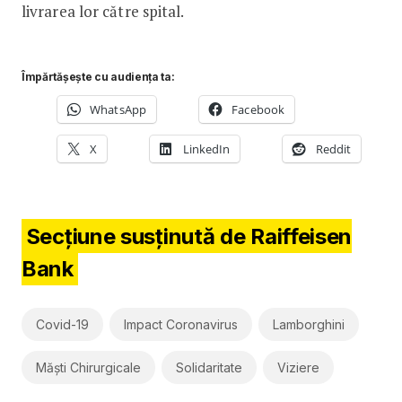
livrarea lor către spital.
Împărtășește cu audiența ta:
WhatsApp
Facebook
X
LinkedIn
Reddit
Secțiune susținută de Raiffeisen
Bank
Covid-19
Impact Coronavirus
Lamborghini
Măști Chirurgicale
Solidaritate
Viziere