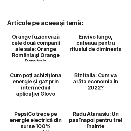
Articole pe aceeași temă:
Orange fuzionează
Envivo lungo,
cele două companii
cafeaua pentru
ale sale: Orange
ritualul de dimineata
România și Orange
România
Communications
Cum poți achiziționa
Biz Italia: Cum va
energie și gaz prin
arăta economia în
intermediul
2022?
aplicației Glovo
PepsiCo trece pe
Radu Atanasiu: Un
energie electrică din
pas înapoi pentru trei
surse 100%
înainte