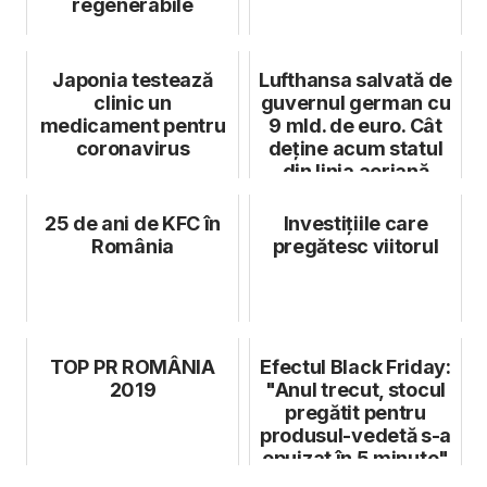
regenerabile
Japonia testează
Lufthansa salvată de
clinic un
guvernul german cu
medicament pentru
9 mld. de euro. Cât
coronavirus
deține acum statul
din linia aeriană
25 de ani de KFC în
Investițiile care
România
pregătesc viitorul
TOP PR ROMÂNIA
Efectul Black Friday:
2019
"Anul trecut, stocul
pregătit pentru
produsul-vedetă s-a
epuizat în 5 minute"