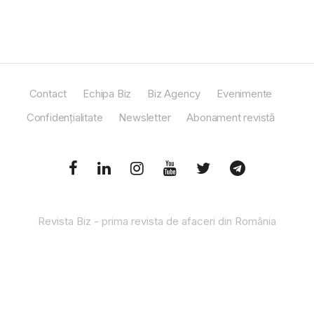
Contact
Echipa Biz
Biz Agency
Evenimente
Confidențialitate
Newsletter
Abonament revistă
Revista Biz - prima revista de afaceri din România