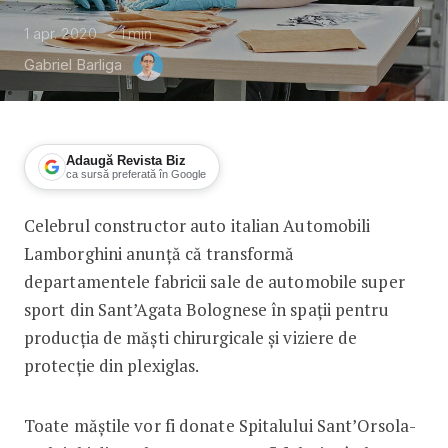
1 apr. 2020
< 1
min
Gabriel Barliga
Adaugă Revista Biz
ca sursă preferată în Google
Celebrul constructor auto italian Automobili
Lamborghini trece de la mașini la măști
Lamborghini anunță că transformă
departamentele fabricii sale de automobile super
sport din Sant’Agata Bolognese în spații pentru
producția de măști chirurgicale și viziere de
protecție din plexiglas.
Toate măștile vor fi donate Spitalului Sant’Orsola-