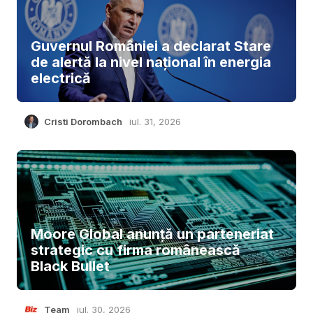
Guvernul României a declarat Stare
de alertă la nivel național în energia
electrică
Cristi Dorombach
iul. 31, 2026
Moore Global anunță un parteneriat
strategic cu firma românească
Black Bullet
Team
iul. 30, 2026