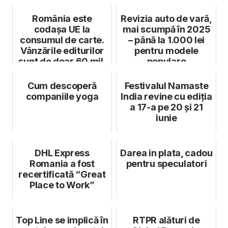
România este
Revizia auto de vară,
codașa UE la
mai scumpă în 2025
consumul de carte.
– până la 1.000 lei
Vânzările editurilor
pentru modele
sunt de doar 60 mil.
populare
euro pe an
Cum descoperă
Festivalul Namaste
companiile yoga
India revine cu ediția
a 17-a pe 20 și 21
iunie
DHL Express
Darea in plata, cadou
Romania a fost
pentru speculatori
recertificată “Great
Place to Work”
Top Line se implică în
RTPR alături de