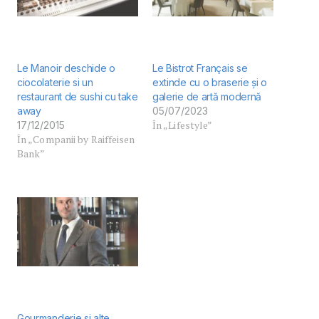
Le Manoir deschide o
Le Bistrot Français se
ciocolaterie si un
extinde cu o braserie și o
restaurant de sushi cu take
galerie de artă modernă
away
05/07/2023
În „Lifestyle”
17/12/2015
În „Companii by Raiffeisen
Bank”
Gourmanderie si alte