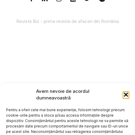
Revista Biz - prima revista de afaceri din România
Avem nevoie de acordul
dumneavoastră
Pentru a oferi cele mai bune experiențe, folosim tehnologii precum
cookie-urile pentru a stoca și/sau accesa informațiile despre
dispozitiv. Consimțământul pentru aceste tehnologii ne va permite să
procesăm date precum comportamentul de navigare sau ID-uri unice
pe acest site. Neconsimțământul sau retragerea consimțământului