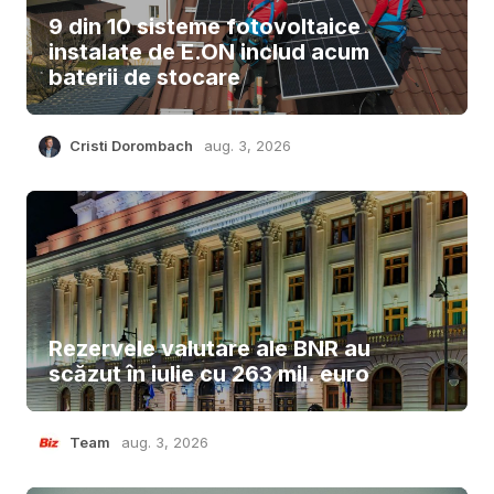
9 din 10 sisteme fotovoltaice
instalate de E.ON includ acum
baterii de stocare
Cristi Dorombach
aug. 3, 2026
Rezervele valutare ale BNR au
scăzut în iulie cu 263 mil. euro
Team
aug. 3, 2026