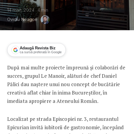
14 mart. 2024
4
min
Ovidiu Neagoe
Adaugă Revista Biz
ca sursă preferată în Google
După mai multe proiecte împreună și colaborări de
Le Manoir deschide un nou restaurant
succes, grupul Le Manoir, alături de chef Daniel
Pălici dau naștere unui nou concept de bucătărie
creativă aflat chiar în inima Bucureștilor, în
imediata apropiere a Ateneului Român.
Localizat pe strada Episcopiei nr. 3, restaurantul
Epicurian invită iubitorii de gastronomie, începând