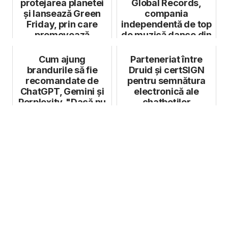
protejarea planetei
Global Records,
și lansează Green
compania
Friday, prin care
independentă de top
promovează
de muzică dance din
frumusețea...
CEE, la semnarea
pa...
Cum ajung
Parteneriat între
brandurile să fie
Druid și certSIGN
recomandate de
pentru semnătura
ChatGPT, Gemini și
electronică ale
Perplexity. "Dacă nu
chatboților
ești recomandat d...