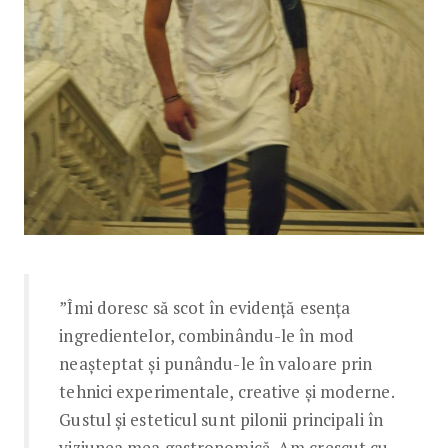
”Îmi doresc să scot în evidență esența
ingredientelor, combinându-le în mod
neașteptat și punându-le în valoare prin
tehnici experimentale, creative și moderne.
Gustul și esteticul sunt pilonii principali în
viziunea mea gastronomică. Am crescut cu