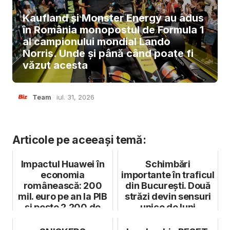
Kaufland și Monster Energy au adus
în România monopostul de Formula 1
al campionului mondial Lando
Norris. Unde și până când poate fi
văzut acesta
Team
iul. 31, 2026
Articole pe aceeași temă:
Impactul Huawei în
Schimbări
economia
importante în traficul
românească: 200
din București. Două
mil. euro pe an la PIB
străzi devin sensuri
și peste 2.200 de
unice de luni
locuri de muncă