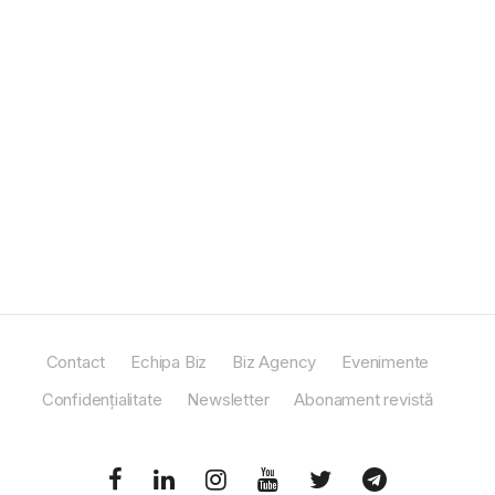
Contact
Echipa Biz
Biz Agency
Evenimente
Confidențialitate
Newsletter
Abonament revistă