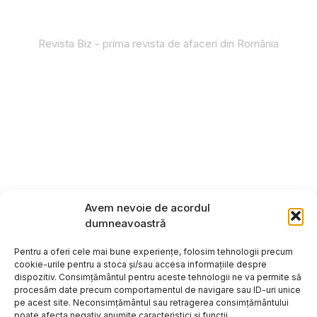
Revista Biz - prima revista de afaceri din România
Avem nevoie de acordul
dumneavoastră
Pentru a oferi cele mai bune experiențe, folosim tehnologii precum
cookie-urile pentru a stoca și/sau accesa informațiile despre
dispozitiv. Consimțământul pentru aceste tehnologii ne va permite să
procesăm date precum comportamentul de navigare sau ID-uri unice
pe acest site. Neconsimțământul sau retragerea consimțământului
poate afecta negativ anumite caracteristici și funcții.