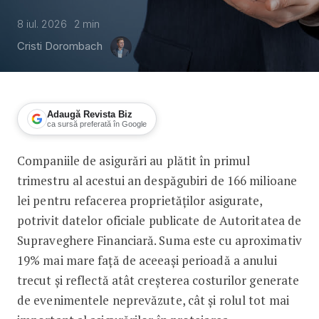
8 iul. 2026
2
min
Cristi Dorombach
Adaugă Revista Biz
ca sursă preferată în Google
Companiile de asigurări au plătit în primul
Locuințele asigurate au primit despăgub
trimestru al acestui an despăgubiri de 166 milioane
lei pentru refacerea proprietăților asigurate,
potrivit datelor oficiale publicate de Autoritatea de
Supraveghere Financiară. Suma este cu aproximativ
19% mai mare față de aceeași perioadă a anului
trecut și reflectă atât creșterea costurilor generate
de evenimentele neprevăzute, cât și rolul tot mai