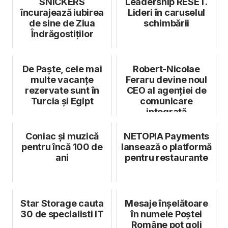
SNICKERS
Leadership RESET.
încurajează iubirea
Lideri în caruselul
de sine de Ziua
schimbării
Îndrăgostiților
De Paște, cele mai
Robert-Nicolae
multe vacanțe
Feraru devine noul
rezervate sunt în
CEO al agenției de
Turcia și Egipt
comunicare
integrată
Kooperativa 2.0
Coniac și muzică
NETOPIA Payments
pentru încă 100 de
lansează o platformă
ani
pentru restaurante
Star Storage cauta
Mesaje înșelătoare
30 de specialisti IT
în numele Poștei
Române pot goli