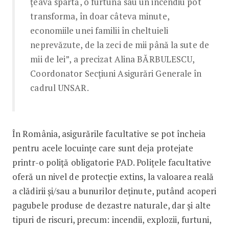
țeavă spartă, o furtună sau un incendiu pot
transforma, în doar câteva minute,
economiile unei familii în cheltuieli
neprevăzute, de la zeci de mii până la sute de
mii de lei”, a precizat Alina BĂRBULESCU,
Coordonator Secțiuni Asigurări Generale în
cadrul UNSAR.
În România, asigurările facultative se pot încheia
pentru acele locuințe care sunt deja protejate
printr-o poliță obligatorie PAD. Polițele facultative
oferă un nivel de protecție extins, la valoarea reală
a clădirii și/sau a bunurilor deținute, putând acoperi
pagubele produse de dezastre naturale, dar și alte
tipuri de riscuri, precum: incendii, explozii, furtuni,