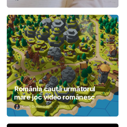
România caută următorul
mare joc video românesc
Cristi Dorombach
3
min