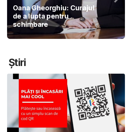
Oana Gheorghiu: Curajul
de a lupta pentru
schimbare
Știri