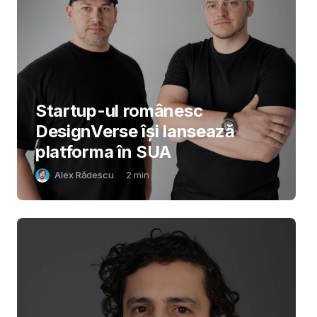
Startup-ul românesc
DesignVerse își lansează
platforma în SUA
Alex Rădescu
2
min