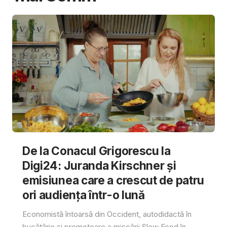
De la Conacul Grigorescu la
Digi24: Juranda Kirschner și
emisiunea care a crescut de patru
ori audiența într-o lună
Economistă întoarsă din Occident, autodidactă în
bucătărie și promotoare a mișcării Slow Food în