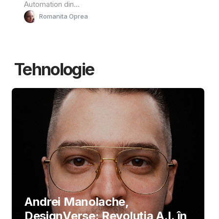
Automation din...
Romanita Oprea
Tehnologie
Andrei Manolache,
DesignVerse: Revoluția A.I. în