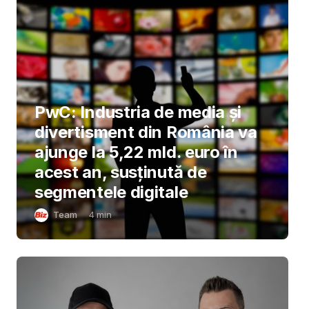
PwC: Industria de media și
divertisment din România va
ajunge la 5,22 mld. euro în
acest an, susținută de
segmentele digitale
Team
4
min