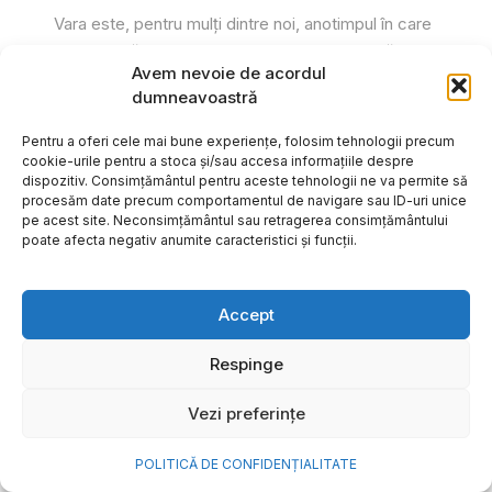
Vara este, pentru mulți dintre noi, anotimpul în care
se întâmplă cele mai importante lucruri. Plecăm în
Avem nevoie de acordul
vacanțe pe care le planificăm luni...
dumneavoastră
Cristiana Todiresei
Pentru a oferi cele mai bune experiențe, folosim tehnologii precum
cookie-urile pentru a stoca și/sau accesa informațiile despre
dispozitiv. Consimțământul pentru aceste tehnologii ne va permite să
procesăm date precum comportamentul de navigare sau ID-uri unice
pe acest site. Neconsimțământul sau retragerea consimțământului
poate afecta negativ anumite caracteristici și funcții.
Accept
Respinge
Vezi preferințe
POLITICĂ DE CONFIDENȚIALITATE
NOVA Power & Gas: un program