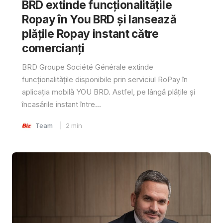
BRD extinde funcționalitățile
Ropay în You BRD și lansează
plățile Ropay instant către
comercianți
BRD Groupe Société Générale extinde
funcționalitățile disponibile prin serviciul RoPay în
aplicația mobilă YOU BRD. Astfel, pe lângă plățile și
încasările instant între...
Team
2
min