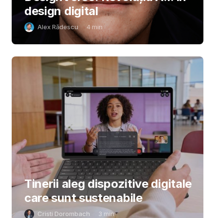
design digital
Alex Rădescu
4
min
Tinerii aleg dispozitive digitale
care sunt sustenabile
Cristi Dorombach
3
min