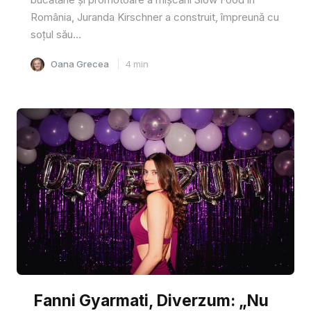
România, Juranda Kirschner a construit, împreună cu
soțul său...
Oana Grecea
4
min
Fanni Gyarmati, Diverzum: „Nu