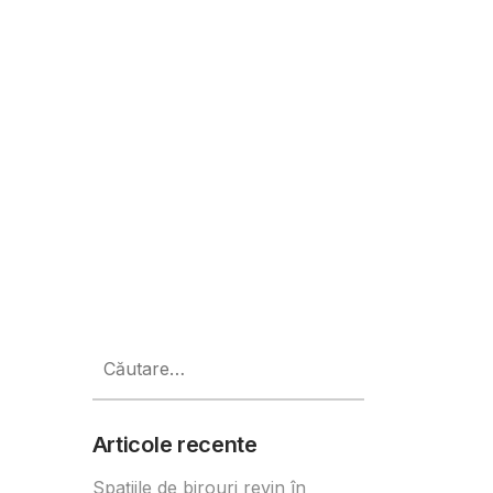
cații noi în București. Businessul
Caută
după:
Articole recente
Spațiile de birouri revin în