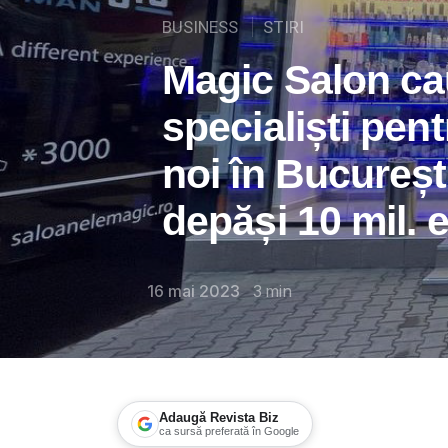
BUSINESS
STIRI
Magic Salon ca
specialiști pent
noi în Bucureșt
depăși 10 mil. 
16 mai 2023
3
min
Adaugă Revista Biz
ca sursă preferată în Google