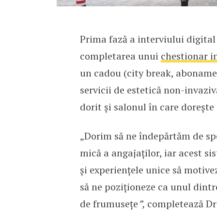
Prima fază a interviului digit
completarea unui
chestionar i
un cadou (city break, aboname
servicii de estetică non-invaziv
dorit și salonul în care dorește 
„Dorim să ne îndepărtăm de spec
mică a angajaților, iar acest s
și experiențele unice să motivez
să ne poziționeze ca unul dintr
de frumusețe
”,
completează Dra