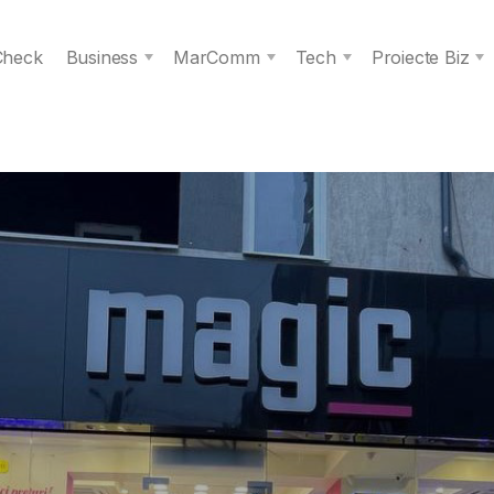
 Check
Business
MarComm
Tech
Proiecte Biz