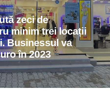
ută zeci de
ru minim trei locații
i. Businessul va
euro în 2023