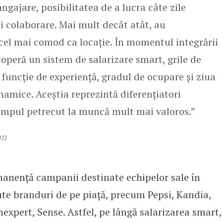
angajare, posibilitatea de a lucra câte zile
și colaborare. Mai mult decât atât, au
i cel mai comod ca locație. În momentul integrării
coperă un sistem de salarizare smart, grile de
 funcție de experiență, gradul de ocupare și ziua
amice. Aceștia reprezintă diferențiatori
 timpul petrecut la muncă mult mai valoros.”
on
anență campanii destinate echipelor sale în
te branduri de pe piață, precum Pepsi, Kandia,
nexpert, Sense. Astfel, pe lângă salarizarea smart,