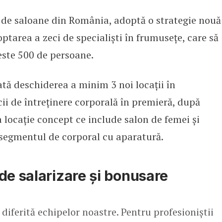
 de saloane din România, adoptă o strategie nouă
e specialiști pentru minim trei lo
ptarea a zeci de specialiști în frumusețe, care să
este 500 de persoane.
tă deschiderea a minim 3 noi locații în
cii de întreținere corporală în premieră, după
locație concept ce include salon de femei și
 segmentul de corporal cu aparatură.
de salarizare și bonusare
diferită echipelor noastre. Pentru profesioniștii