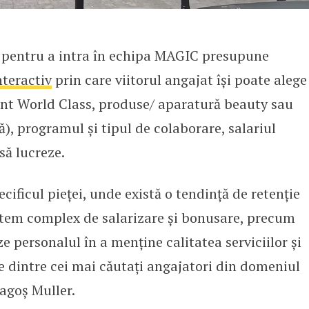
al pentru a intra în echipa MAGIC presupune
nteractiv
prin care viitorul angajat își poate alege
nt World Class, produse/ aparatură beauty sau
ă), programul și tipul de colaborare, salariul
să lucreze.
ificul pieței, unde există o tendință de retenție
istem complex de salarizare și bonusare, precum
e personalul în a menține calitatea serviciilor și
e dintre cei mai căutați angajatori din domeniul
goș Muller.