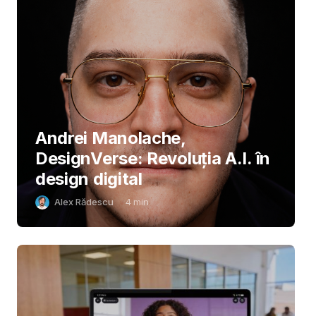
Andrei Manolache,
DesignVerse: Revoluția A.I. în
design digital
Alex Rădescu
4
min