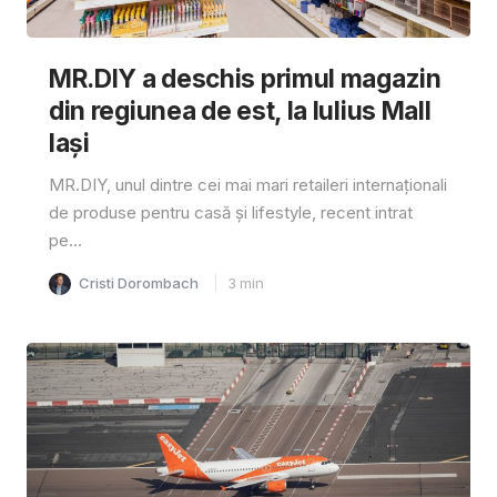
MR.DIY a deschis primul magazin
din regiunea de est, la Iulius Mall
Iași
MR.DIY, unul dintre cei mai mari retaileri internaționali
de produse pentru casă și lifestyle, recent intrat
pe...
Cristi Dorombach
3
min