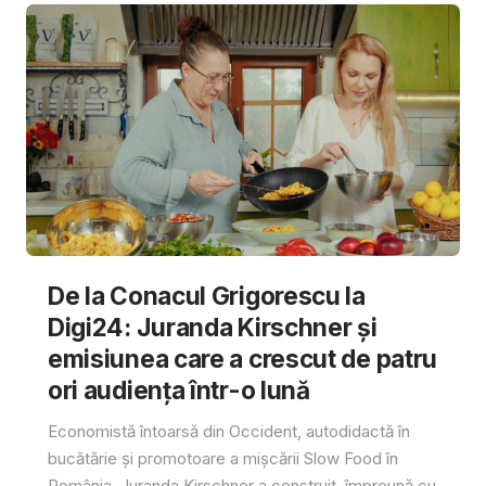
De la Conacul Grigorescu la
Digi24: Juranda Kirschner și
emisiunea care a crescut de patru
ori audiența într-o lună
Economistă întoarsă din Occident, autodidactă în
bucătărie și promotoare a mișcării Slow Food în
România, Juranda Kirschner a construit, împreună cu