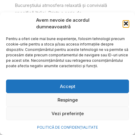
Bucureștiului atmosfera relaxată și convivială
specifică Italiei. Printr-o serie de...
Avem nevoie de acordul
Gabriel Barliga
dumneavoastră
Pentru a oferi cele mai bune experiențe, folosim tehnologii precum
cookie-urile pentru a stoca și/sau accesa informațiile despre
dispozitiv. Consimțământul pentru aceste tehnologii ne va permite să
procesăm date precum comportamentul de navigare sau ID-uri unice
pe acest site. Neconsimțământul sau retragerea consimțământului
poate afecta negativ anumite caracteristici și funcții.
Accept
Respinge
Vezi preferințe
Cum transformi cele mai
POLITICĂ DE CONFIDENȚIALITATE
frumoase amintiri ale verii într-