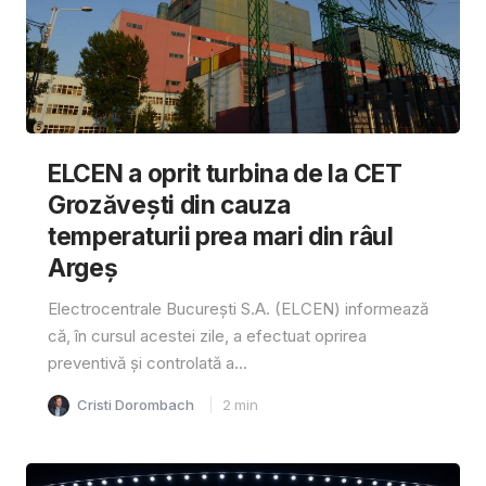
ELCEN a oprit turbina de la CET
Grozăvești din cauza
temperaturii prea mari din râul
Argeș
Electrocentrale București S.A. (ELCEN) informează
că, în cursul acestei zile, a efectuat oprirea
preventivă și controlată a...
Cristi Dorombach
2
min