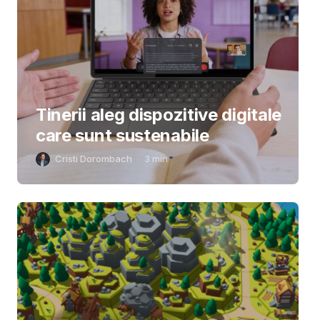
Tinerii aleg dispozitive digitale
care sunt sustenabile
Cristi Dorombach
3
min