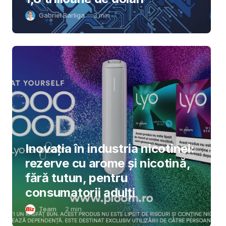
Gabriel Barliga
3
min
Inovația în industria nicotinei:
rezerve cu arome și nicotină,
fără tutun, pentru
consumatorii adulți
Team
2
min