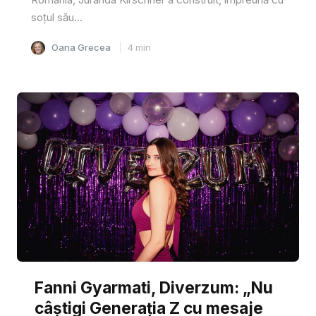
soțul său...
Oana Grecea
4
min
Fanni Gyarmati, Diverzum: „Nu
câștigi Generația Z cu mesaje