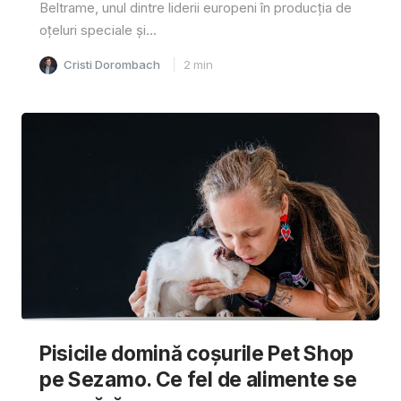
Beltrame, unul dintre liderii europeni în producția de
oțeluri speciale și...
Cristi Dorombach
2
min
Pisicile domină coșurile Pet Shop
pe Sezamo. Ce fel de alimente se