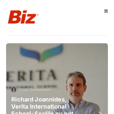
Cristi Dorombach
Richard Joannides,
Verita International
School: Școlile nu pot