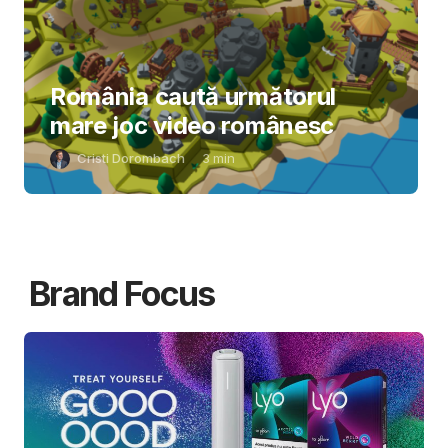
România caută următorul
mare joc video românesc
Cristi Dorombach
3
min
Brand Focus