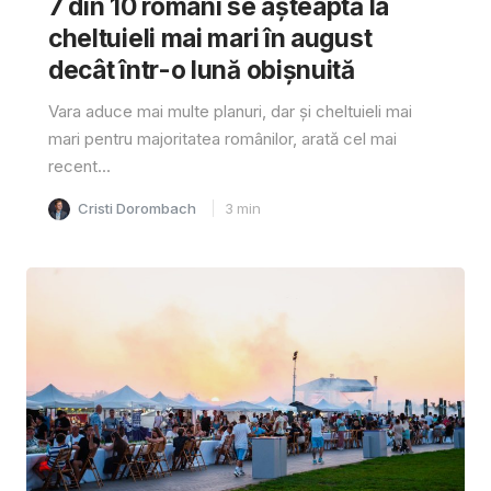
7 din 10 români se așteaptă la
cheltuieli mai mari în august
decât într-o lună obișnuită
Vara aduce mai multe planuri, dar și cheltuieli mai
mari pentru majoritatea românilor, arată cel mai
recent...
Cristi Dorombach
3
min