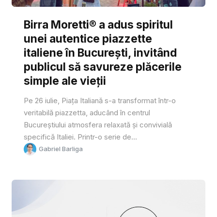
Birra Moretti® a adus spiritul
unei autentice piazzette
italiene în București, invitând
publicul să savureze plăcerile
simple ale vieții
Pe 26 iulie, Piața Italiană s-a transformat într-o
veritabilă piazzetta, aducând în centrul
Bucureștiului atmosfera relaxată și convivială
specifică Italiei. Printr-o serie de...
Gabriel Barliga