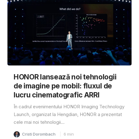
HONOR lansează noi tehnologii
de imagine pe mobil: fluxul de
lucru cinematografic ARRI
În cadrul evenimentului HONOR Imaging Technology
Launch, organizat la Hengdian, HONOR a prezentat
cele mai noi tehnologii...
Cristi Dorombach
6
min