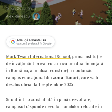
12 iun. 2025
2
min
Alex Rădescu
Adaugă Revista Biz
ca sursă preferată în Google
Mark Twain International School
, prima instituție
Mark Twain International School inves
de învățământ privat cu curriculum dual înființată
în România, a finalizat construcția noului său
campus educațional din
zona Tunari
, care va fi
deschis oficial la 1 septembrie 2025.
Situat într-o zonă aflată în plină dezvoltare,
campusul răspunde nevoilor familiilor relocate în