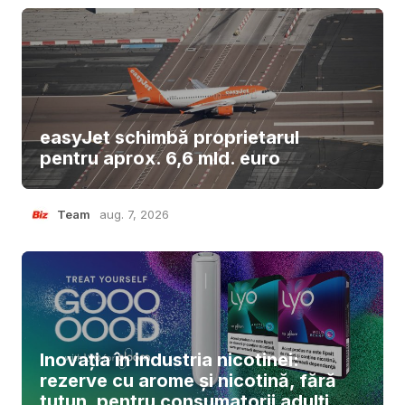
easyJet schimbă proprietarul
pentru aprox. 6,6 mld. euro
Team
aug. 7, 2026
Inovația în industria nicotinei:
rezerve cu arome și nicotină, fără
tutun, pentru consumatorii adulți