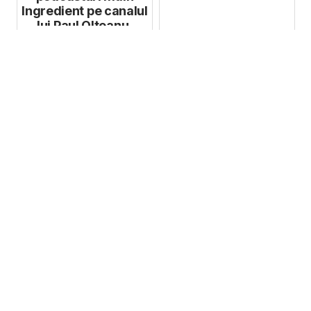
Ingredient pe canalul
lui Paul Olteanu,
Mind Architect