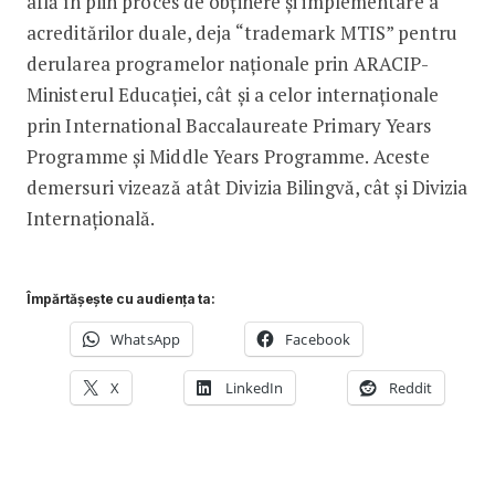
află în plin proces de obținere și implementare a
acreditărilor duale, deja “trademark MTIS” pentru
derularea programelor naționale prin ARACIP-
Ministerul Educației, cât și a celor internaționale
prin International Baccalaureate Primary Years
Programme și Middle Years Programme. Aceste
demersuri vizează atât Divizia Bilingvă, cât și Divizia
Internațională.
Împărtășește cu audiența ta:
WhatsApp
Facebook
X
LinkedIn
Reddit