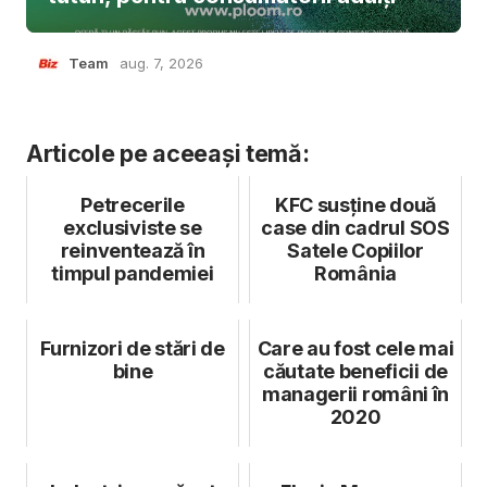
Team
aug. 7, 2026
Articole pe aceeași temă:
Petrecerile
KFC susține două
exclusiviste se
case din cadrul SOS
reinventează în
Satele Copiilor
timpul pandemiei
România
Furnizori de stări de
Care au fost cele mai
bine
căutate beneficii de
managerii români în
2020