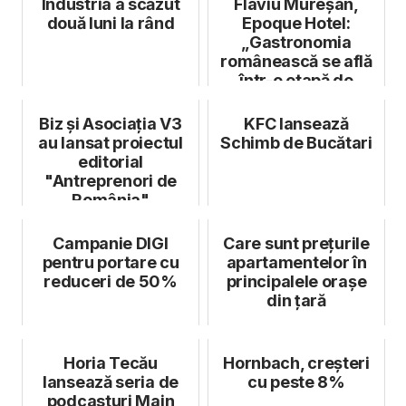
Industria a scăzut
Flaviu Mureșan,
două luni la rând
Epoque Hotel:
„Gastronomia
românească se află
într-o etapă de
consolidare a
identită...
Biz și Asociația V3
KFC lansează
au lansat proiectul
Schimb de Bucătari
editorial
"Antreprenori de
România"
Campanie DIGI
Care sunt prețurile
pentru portare cu
apartamentelor în
reduceri de 50%
principalele orașe
din țară
Horia Tecău
Hornbach, creșteri
lansează seria de
cu peste 8%
podcasturi Main