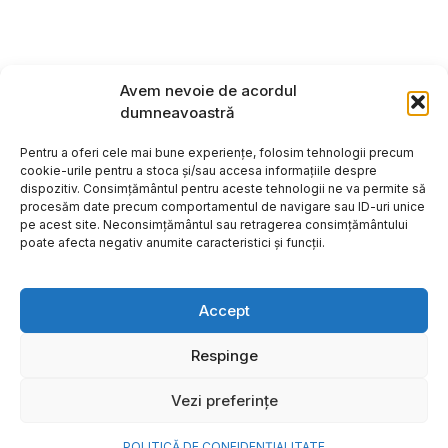
Avem nevoie de acordul
dumneavoastră
Pentru a oferi cele mai bune experiențe, folosim tehnologii precum
cookie-urile pentru a stoca și/sau accesa informațiile despre
dispozitiv. Consimțământul pentru aceste tehnologii ne va permite să
procesăm date precum comportamentul de navigare sau ID-uri unice
pe acest site. Neconsimțământul sau retragerea consimțământului
poate afecta negativ anumite caracteristici și funcții.
Accept
Respinge
Copyright ©2026
Hosting:
Vezi preferințe
POLITICĂ DE CONFIDENȚIALITATE