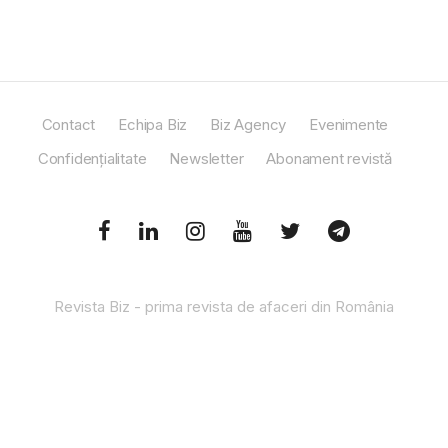
Contact
Echipa Biz
Biz Agency
Evenimente
Confidențialitate
Newsletter
Abonament revistă
Revista Biz - prima revista de afaceri din România