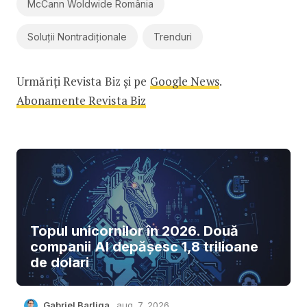
McCann Woldwide România
Soluții Nontradiționale
Trenduri
Urmăriți Revista Biz și pe
Google News
.
Abonamente Revista Biz
Topul unicornilor în 2026. Două
companii AI depășesc 1,8 trilioane
de dolari
Gabriel Barliga
aug. 7, 2026