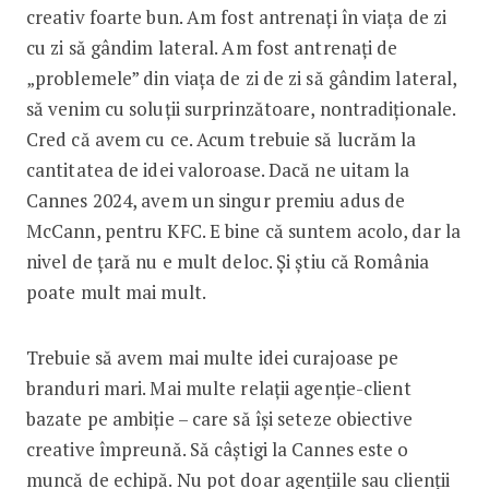
creativ foarte bun. Am fost antrenați în viața de zi
cu zi să gândim lateral. Am fost antrenați de
„problemele” din viața de zi de zi să gândim lateral,
să venim cu soluții surprinzătoare, nontradiționale.
Cred că avem cu ce. Acum trebuie să lucrăm la
cantitatea de idei valoroase. Dacă ne uitam la
Cannes 2024, avem un singur premiu adus de
McCann, pentru KFC. E bine că suntem acolo, dar la
nivel de țară nu e mult deloc. Și știu că România
poate mult mai mult.
Trebuie să avem mai multe idei curajoase pe
branduri mari. Mai multe relații agenție-client
bazate pe ambiție – care să își seteze obiective
creative împreună. Să câștigi la Cannes este o
muncă de echipă. Nu pot doar agențiile sau clienții