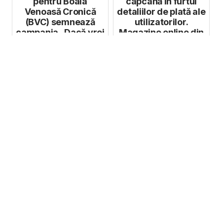
pentru Boala
capcană în furtul
Venoasă Cronică
detaliilor de plată ale
(BVC) semnează
utilizatorilor.
campania „Dacă vrei
Magazine online din
să stai relaxat,...
Euro...