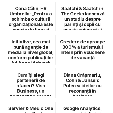
Oana Călin, HR
Saatchi & Saatchi +
Umbrella: „Pentru a
The Geeks lansează
schimba o cultură
un studiu despre
organizațională este
părinți și copii cu
nevoie de timp și
ocazia aniversării
bani”
agenț...
Initiative, cea mai
Creștere de aproape
bună agenție de
300% a turismului
media la nivel global,
intern prin vouchere
conform publicațiilor
de vacanță
Ad Age și Adweek
Cum îți alegi
Diana Crâșmariu,
partenerii de
Cohn & Jansen:
afaceri? Visa
Puterea ideilor cu
Business, un
rezonanță în
partener pe care te
business
poți baza oricând
Servier & Medic One
Google Analytics,