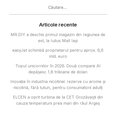
Caută
după:
Articole recente
MR.DIY a deschis primul magazin din regiunea de
est, la Iulius Mall Iași
easyJet schimbă proprietarul pentru aprox. 6,6
mld. euro
Topul unicornilor în 2026. Două companii AI
depășesc 1,8 trilioane de dolari
Inovația în industria nicotinei: rezerve cu arome și
nicotină, fără tutun, pentru consumatorii adulți
ELCEN a oprit turbina de la CET Grozăvești din
cauza temperaturii prea mari din râul Argeș