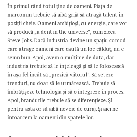
În primul rând totul ține de oameni. Piața de
marcomm trebuie să aibă grijă să atragă talent în
poziții cheie. Oameni ambițioși, cu energie, care vor
să producă „a dent in the universe”, cum zicea
Steve Jobs. Dacă industria devine un spațiu comod
care atrage oameni care caută un loc călduț, nu e
semn bun. Apoi, avem o mulțime de data, dar
industria trebuie să le înțeleagă și să le folosească
în așa fel încât să „prezică viitorul”. Să seteze
trenduri, nu doar să le urmărească. Trebuie să
îmbrățișeze tehnologia și să o integreze în proces.
Apoi, brandurile trebuie să se diferențieze. Și
pentru asta or să aibă nevoie de curaj. Și aici ne
întoarcem la oamenii din spatele lor.