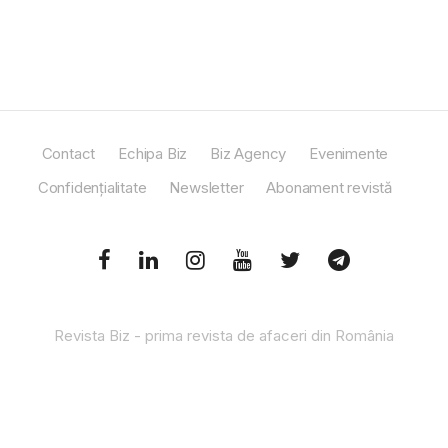
Contact
Echipa Biz
Biz Agency
Evenimente
Confidențialitate
Newsletter
Abonament revistă
Revista Biz - prima revista de afaceri din România