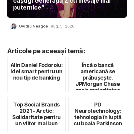
câștigi Generația Z cu mesaje mai
puternice”
Ovidiu Neagoe
aug. 5, 2026
Articole pe aceeași temă:
Alin Daniel Fodoroiu:
Încă o bancă
Idei smart pentru un
americană se
nou tip de banking
prăbușește.
JPMorgan Chase
preia majoritatea
activelor First
Republic Bank
Top Social Brands
PD
2021 - Arctic:
Neurotechnology:
Solidaritate pentru
tehnologia în luptă
un viitor mai bun
cu boala Parkinson