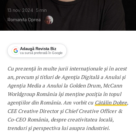
13 nov. 2024
5
min
Romanita Oprea
Adaugă Revista Biz
ca sursă preferată în Google
Cu prezență în multe jurii internaționale și în acest
Cătălin Dobre, McCann Worldgroup Ro
an, precum și titluri de Agenția Digitală a Anului și
Agenția Media a Anului la Golden Drum, McCann
Worldgroup România își menține poziția în topul
agențiilor din România. Am vorbit cu
Cătălin Dobre
,
CEE Creative Director și Chief Creative Officer &
Co-CEO România, despre creativitatea locală,
trenduri și perspectiva lui asupra industriei.