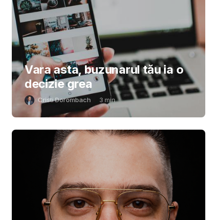
Vara asta, buzunarul tău ia o
decizie grea
Cristi Dorombach
3
min