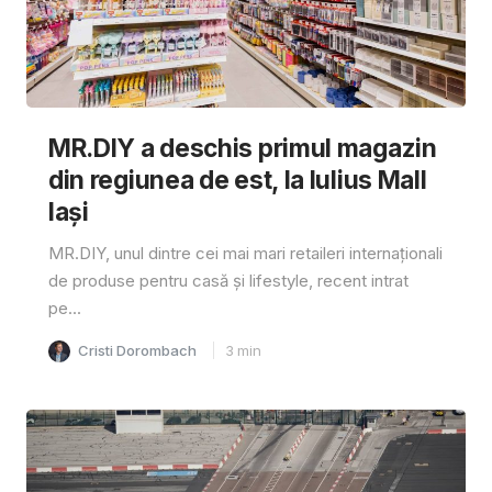
MR.DIY a deschis primul magazin
din regiunea de est, la Iulius Mall
Iași
MR.DIY, unul dintre cei mai mari retaileri internaționali
de produse pentru casă și lifestyle, recent intrat
pe...
Cristi Dorombach
3
min