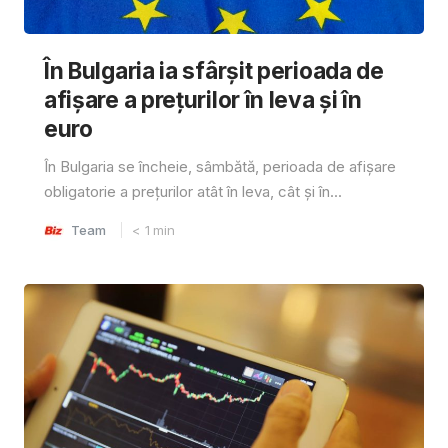
În Bulgaria ia sfârşit perioada de
afișare a prețurilor în ​​leva și în
euro
În Bulgaria se încheie, sâmbătă, perioada de afișare
obligatorie a prețurilor atât în ​​leva, cât și în...
Team
< 1
min