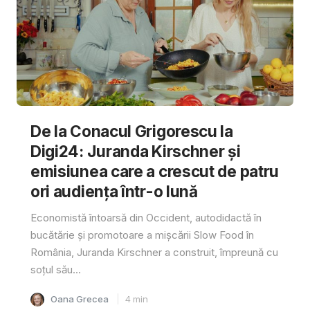
De la Conacul Grigorescu la
Digi24: Juranda Kirschner și
emisiunea care a crescut de patru
ori audiența într-o lună
Economistă întoarsă din Occident, autodidactă în
bucătărie și promotoare a mișcării Slow Food în
România, Juranda Kirschner a construit, împreună cu
soțul său...
Oana Grecea
4
min