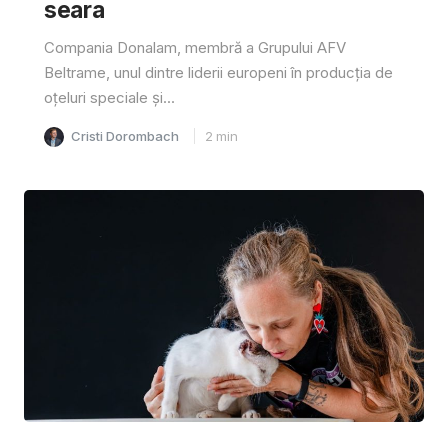
seara
Compania Donalam, membră a Grupului AFV
Beltrame, unul dintre liderii europeni în producția de
oțeluri speciale și...
Cristi Dorombach
2
min