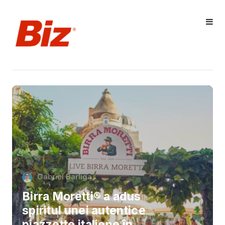
Gabriel Barliga
Birra Moretti® a adus
spiritul unei autentice
piazzette italiene în