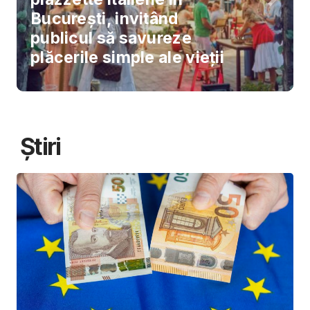
București, invitând
publicul să savureze
plăcerile simple ale vieții
Știri