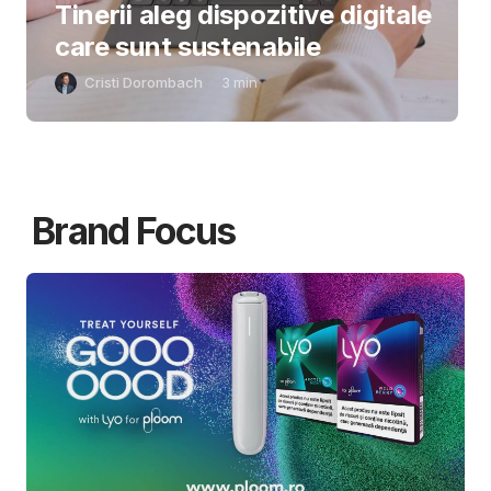
Tinerii aleg dispozitive digitale
care sunt sustenabile
Cristi Dorombach
3
min
Brand Focus