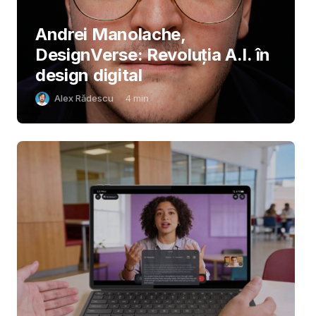
Andrei Manolache,
DesignVerse: Revoluția A.I. în
design digital
Alex Rădescu
4
min