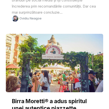
branduri pe social media și își construiește
încrederea prin recomandările comunității. Dar cea
mai surprinzătoare concluzie...
Ovidiu Neagoe
Birra Moretti® a adus spiritul
unei autentice piazzette