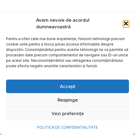
Avem nevoie de acordul
dumneavoastră
Pentru a oferi cele mai bune experiențe, folosim tehnologii precum
cookie-urile pentru a stoca și/sau accesa informațiile despre
dispozitiv. Consimțământul pentru aceste tehnologii ne va permite să
procesăm date precum comportamentul de navigare sau ID-uri unice
pe acest site. Neconsimțământul sau retragerea consimțământului
poate afecta negativ anumite caracteristici și funcții.
Accept
Cum transformi cele mai
Respinge
frumoase amintiri ale verii într-
Vezi preferințe
o bijuterie Pandora pe care o
porți zi de zi
POLITICĂ DE CONFIDENȚIALITATE