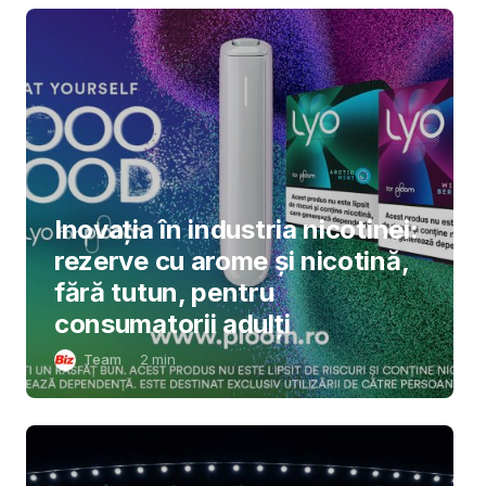
Inovația în industria nicotinei:
rezerve cu arome și nicotină,
fără tutun, pentru
consumatorii adulți
Team
2
min