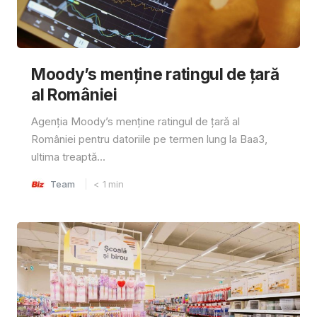
Moody’s menține ratingul de țară
al României
Agenția Moody’s menține ratingul de țară al
României pentru datoriile pe termen lung la Baa3,
ultima treaptă...
Team
< 1
min