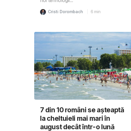
noi tehnologii...
Cristi Dorombach
6
min
7 din 10 români se așteaptă
la cheltuieli mai mari în
august decât într-o lună