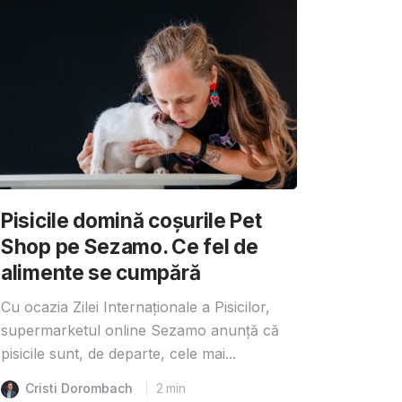
Pisicile domină coșurile Pet
Shop pe Sezamo. Ce fel de
alimente se cumpără
Cu ocazia Zilei Internaționale a Pisicilor,
supermarketul online Sezamo anunță că
pisicile sunt, de departe, cele mai...
Cristi Dorombach
2
min