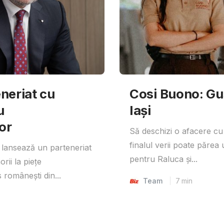
neriat cu
Cosi Buono: Gust
u
Iași
or
Să deschizi o afacere cu
finalul verii poate părea 
lansează un parteneriat
pentru Raluca și...
rii la piețe
 românești din...
Team
7
min