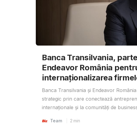
Banca Transilvania, parte
Endeavor România pentr
internaționalizarea firmel
Banca Transilvania și Endeavor România 
strategic prin care conectează antrepreno
internaționale și la comunități de business
Team
2
min