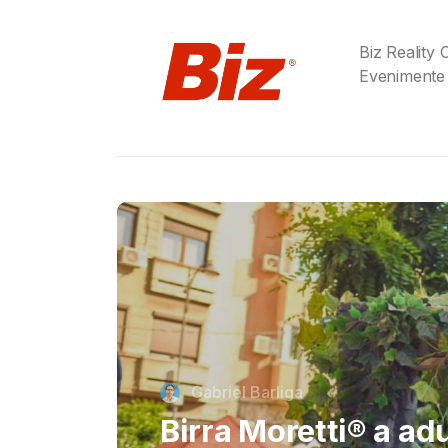
Biz Reality
Evenimente
Cristi Dorombach
Richard Joannides,