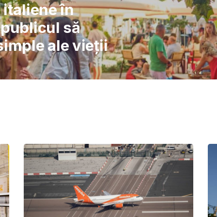
l: Școlile nu pot
înlocuiască