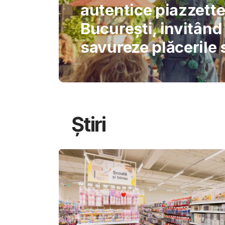
International Schoo
permite AI-ului să 
gândirea elevilor
Știri