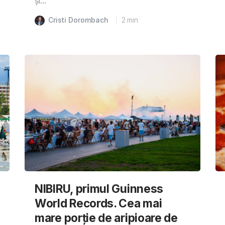
și...
Cristi Dorombach
2
min
NIBIRU, primul Guinness
World Records. Cea mai
mare porție de aripioare de