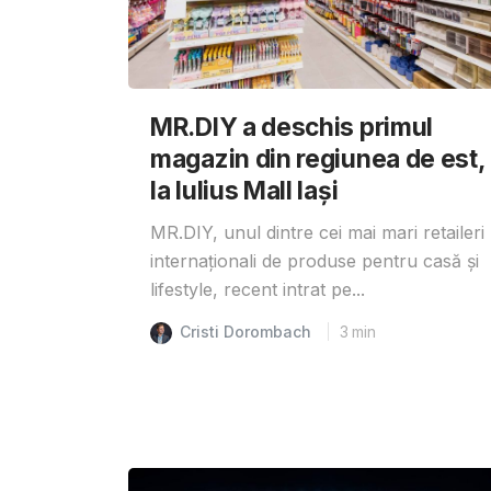
MR.DIY a deschis primul
magazin din regiunea de est,
la Iulius Mall Iași
MR.DIY, unul dintre cei mai mari retaileri
internaționali de produse pentru casă și
lifestyle, recent intrat pe...
Cristi Dorombach
3
min