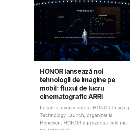
HONOR lansează noi
tehnologii de imagine pe
mobil: fluxul de lucru
cinematografic ARRI
În cadrul evenimentului HONOR Imaging
Technology Launch, organizat la
Hengdian, HONOR a prezentat cele mai