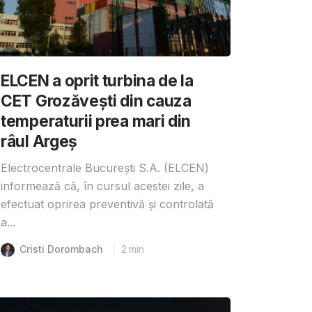
ELCEN a oprit turbina de la
CET Grozăvești din cauza
temperaturii prea mari din
râul Argeș
Electrocentrale București S.A. (ELCEN)
informează că, în cursul acestei zile, a
efectuat oprirea preventivă și controlată
a...
Cristi Dorombach
2
min