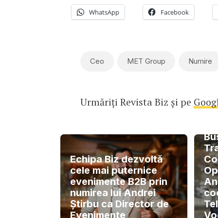
WhatsApp
Facebook
Ceo
MET Group
Numire
Urmăriți Revista Biz și pe
Goog
Din
Bu
Tr
Echipa Biz dezvoltă
Co
cele mai puternice
Op
evenimente B2B prin
An
numirea lui Andrei
co
Știrbu ca Director de
Te
Evenimente
Vo