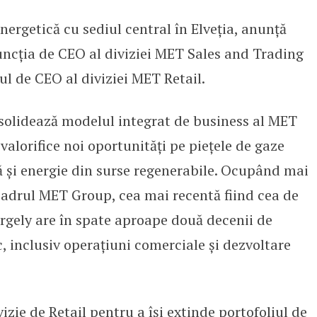
rgetică cu sediul central în Elveția, anunță
bări la nivelul managementului
uncția de CEO al diviziei MET Sales and Trading
ul de CEO al diviziei MET Retail.
solidează modelul integrat de business al MET
alorifice noi oportunități pe piețele de gaze
ă și energie din surse regenerabile. Ocupând mai
cadrul MET Group, cea mai recentă fiind cea de
gely are în spate aproape două decenii de
c, inclusiv operațiuni comerciale și dezvoltare
ie de Retail pentru a își extinde portofoliul de