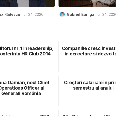
ex Rădescu
iul. 24, 2026
Gabriel Barliga
iul. 24, 202
torul nr. 1 in leadership,
Companiile cresc investi
Conferinta HR Club 2014
in cercetare si dezvolt
ana Damian, noul Chief
Creșteri salariale în pr
Operations Officer al
semestru al anului
Generali România