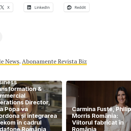
X
LinkedIn
Reddit
le News
.
Abonamente Revista Biz
 funcția de
siness
ansformation &
mmercial
erations Director,
a Popa va
Carmina Fusté, Phili
ordona și integrarea
Morris România:
lekom în cadrul
Viitorul fabricat în
dafone România
România