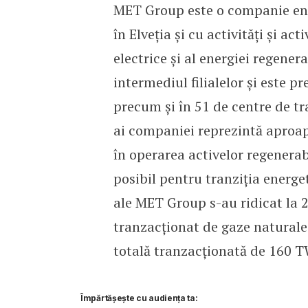
MET Group este o companie ener
în Elveția și cu activități și a
electrice și al energiei regener
intermediul filialelor și este p
precum și în 51 de centre de tr
ai companiei reprezintă aproape
în operarea activelor regenerabil
posibil pentru tranziția energet
ale MET Group s-au ridicat la 
tranzacționat de gaze naturale 
totală tranzacționată de 160 
Împărtășește cu audiența ta: