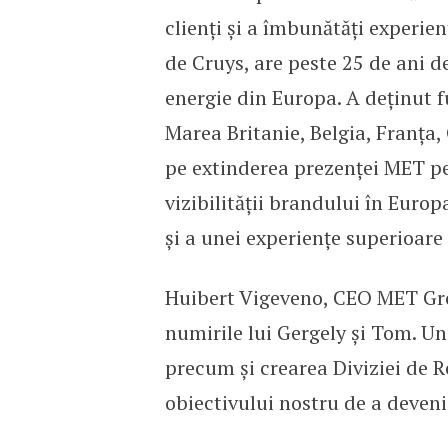
clienți și a îmbunătăți experie
de Cruys, are peste 25 de ani d
energie din Europa. A deținut 
Marea Britanie, Belgia, Franța,
pe extinderea prezenței MET pe
vizibilității brandului în Europ
și a unei experiențe superioare 
Huibert Vigeveno, CEO MET Grou
numirile lui Gergely și Tom. Un
precum și crearea Diviziei de R
obiectivului nostru de a deven