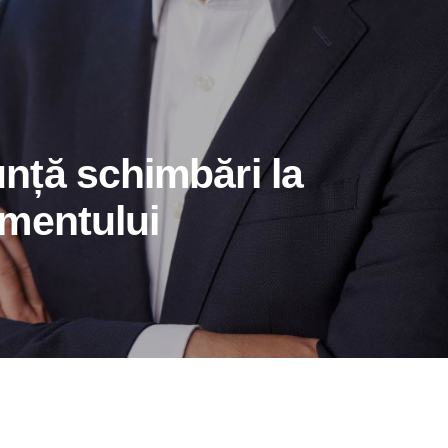
ță schimbări la
mentului