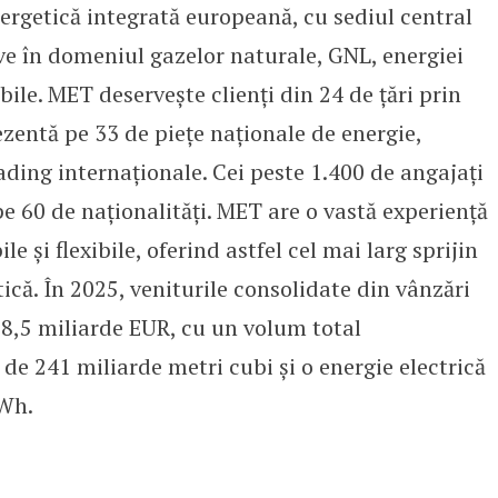
getică integrată europeană, cu sediul central
ctive în domeniul gazelor naturale, GNL, energiei
abile. MET deservește clienți din 24 de țări prin
rezentă pe 33 de piețe naționale de energie,
ading internaționale. Cei peste 1.400 de angajați
 60 de naționalități. MET are o vastă experiență
e și flexibile, oferind astfel cel mai larg sprijin
ică. În 2025, veniturile consolidate din vânzări
28,5 miliarde EUR, cu un volum total
de 241 miliarde metri cubi și o energie electrică
TWh.