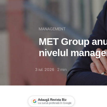
MANAGEMENT
MET Group anun
nivelul manage
3 iul. 2026
2
min
Adaugă Revista Biz
ca sursă preferată în Google