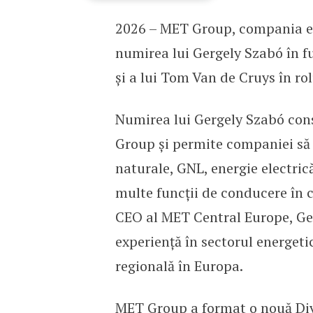
2026 – MET Group, compania ene
MET Group anunță schim
numirea lui Gergely Szabó în f
și a lui Tom Van de Cruys în rol
Numirea lui Gergely Szabó con
Group și permite companiei să v
naturale, GNL, energie electric
multe funcții de conducere în 
CEO al MET Central Europe, Ger
experiență în sectorul energeti
regională în Europa.
MET Group a format o nouă Diviz