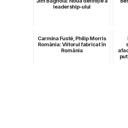
Jim Bagnola: Noua definiție a
Bes
leadership-ului
Carmina Fusté, Philip Morris
România: Viitorul fabricat în
România
afa
put