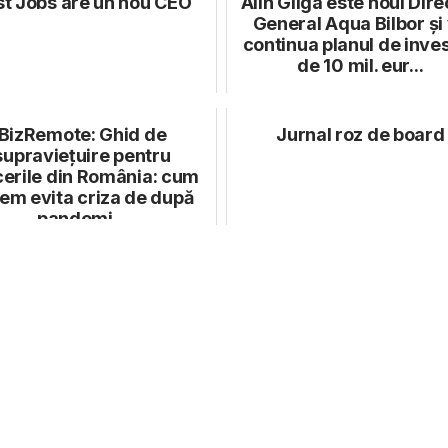
t Jobs are un nou CEO
Alin Gliga este noul Dire
General Aqua Bilbor și
continua planul de invest
de 10 mil. eur...
BizRemote: Ghid de
Jurnal roz de board
supraviețuire pentru
cerile din România: cum
em evita criza de după
pandemi...