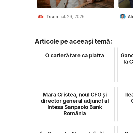
Team
iul. 29, 2026
Al
Articole pe aceeași temă:
O carieră tare ca piatra
Gandi
la 
Mara Cristea, noul CFO și
Ile
director general adjunct al
Intesa Sanpaolo Bank
România