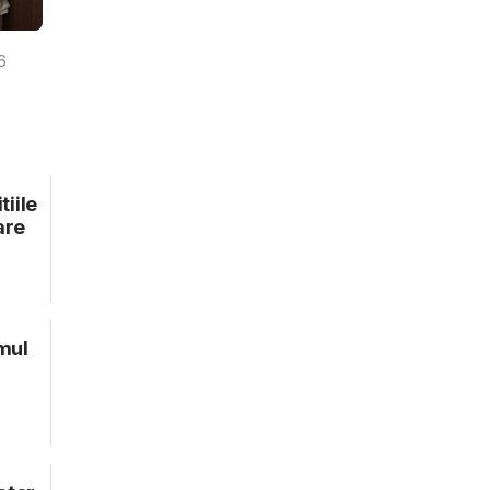
6
tiile
are
imul