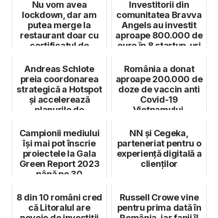
Nu vom avea
Investitorii din
lockdown, dar am
comunitatea Bravva
putea merge la
Angels au investit
restaurant doar cu
aproape 800.000 de
certificatul de
euro ȋn 8 startup-uri
vaccinare
Andreas Schlote
România a donat
preia coordonarea
aproape 200.000 de
strategică a Hotspot
doze de vaccin anti
și accelerează
Covid-19
planurile de
Vietnamului.
dezvoltare ale co...
Transportul a fost
efec...
Campionii mediului
NN și Cegeka,
își mai pot înscrie
parteneriat pentru o
proiectele la Gala
experiență digitală a
Green Report 2023
clienților
până pe 30
octombrie
8 din 10 români cred
Russell Crowe vine
că Litoralul are
pentru prima dată în
nevoie de investiții
România, iar fanii îl