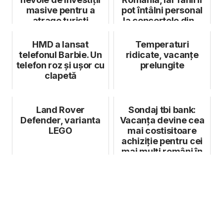
masive pentru a
pot întâlni personal
atrage turiști
la concertele din...
HMD a lansat
Temperaturi
telefonul Barbie. Un
ridicate, vacanțe
telefon roz și ușor cu
prelungite
clapetă
Land Rover
Sondaj tbi bank:
Defender, varianta
Vacanța devine cea
LEGO
mai costisitoare
achiziție pentru cei
mai mulți români în
2025