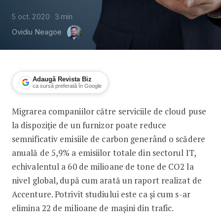
5 oct. 2020
3
min
Ovidiu Neagoe
Adaugă Revista Biz
ca sursă preferată în Google
Migrarea companiilor către serviciile de cloud puse
Migrarea în cloud poate reduce semnif
la dispoziție de un furnizor poate reduce
semnificativ emisiile de carbon generând o scădere
anuală de 5,9% a emisiilor totale din sectorul IT,
echivalentul a 60 de milioane de tone de CO2 la
nivel global, după cum arată un raport realizat de
Accenture. Potrivit studiului este ca și cum s-ar
elimina 22 de milioane de mașini din trafic.