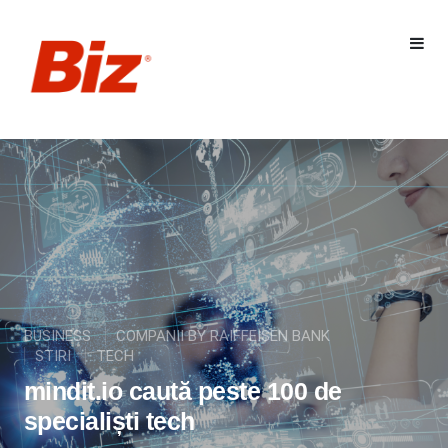
BUSINESS
COMPANII BY RAIFFEISEN BANK
STIRI
TECH
mindit.io caută peste 100 de
specialiști tech