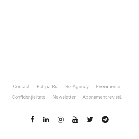
Contact
Echipa Biz
Biz Agency
Evenimente
Confidențialitate
Newsletter
Abonament revistă