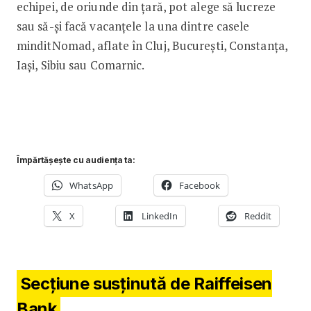
echipei, de oriunde din țară, pot alege să lucreze
sau să-și facă vacanțele la una dintre casele
minditNomad, aflate în Cluj, București, Constanța,
Iași, Sibiu sau Comarnic.
Împărtășește cu audiența ta:
WhatsApp
Facebook
X
LinkedIn
Reddit
Secțiune susținută de Raiffeisen
Bank