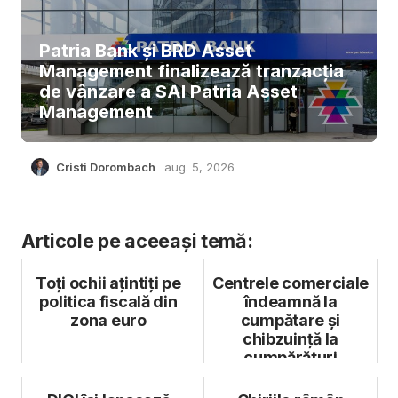
Patria Bank și BRD Asset
Management finalizează tranzacția
de vânzare a SAI Patria Asset
Management
Cristi Dorombach
aug. 5, 2026
Articole pe aceeași temă:
Toți ochii ațintiți pe
Centrele comerciale
politica fiscală din
îndeamnă la
zona euro
cumpătare și
chibzuință la
cumpărături