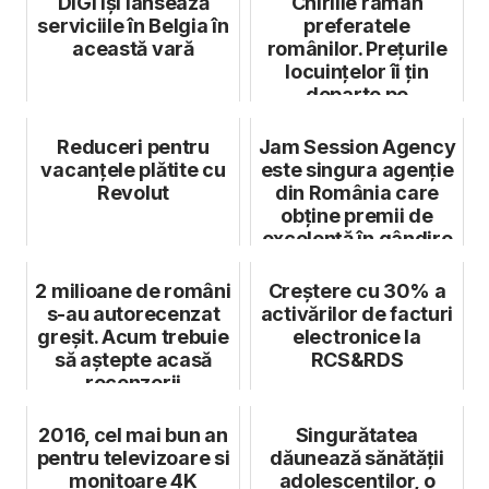
DIGI își lansează
Chiriile râmân
serviciile în Belgia în
preferatele
această vară
românilor. Prețurile
locuințelor îi țin
departe pe
cumpărători
Reduceri pentru
Jam Session Agency
vacanțele plătite cu
este singura agenție
Revolut
din România care
obține premii de
excelență în gândire
strat...
2 milioane de români
Creștere cu 30% a
s-au autorecenzat
activărilor de facturi
greșit. Acum trebuie
electronice la
să aștepte acasă
RCS&RDS
recenzorii
2016, cel mai bun an
Singurătatea
pentru televizoare si
dăunează sănătății
monitoare 4K
adolescenților, o