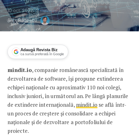
10 oct. 2022
2
min
Alex Rădescu
Adaugă Revista Biz
ca sursă preferată în Google
mindit.io
, companie românească specializată în
mindit.io caută peste 100 de specialiș
dezvoltarea de software, își propune extinderea
echipei naționale cu aproximativ 110 noi colegi,
inclusiv juniori, în următorul an. Pe lângă planurile
de extindere internațională,
mindit.io
se află într-
un proces de creștere și consolidare a echipei
naționale și de dezvoltare a portofoliului de
proiecte.