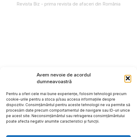
Revista Biz - prima revista de afaceri din România
Avem nevoie de acordul
dumneavoastră
Pentru a oferi cele mai bune experiențe, folosim tehnologii precum
cookie-urile pentru a stoca și/sau accesa informațiile despre
dispozitiv. Consimțământul pentru aceste tehnologii ne va permite să
procesăm date precum comportamentul de navigare sau ID-uri unice
pe acest site. Neconsimțământul sau retragerea consimțământului
poate afecta negativ anumite caracteristici și funcții.