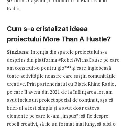
și Codin Orășeanu, cofondator al Black Rhino
Radio.
Cum s-a cristalizat ideea
proiectului More Than A Hustle?
Sînziana
: Intenția din spatele proiectului s-a
desprins din platforma #RebelsWithaCause pe care
am construit-o pentru glo™* și care înglobează
toate activitățile noastre care susțin comunitățile
creative. Prin parteneriatul cu Black Rhino Radio,
pe care îl avem din 2021 de la înființarea lor, am
avut inclus un proiect special de conținut, așa că
brief-ul a fost simplu și a avut doar câteva
elemente pe care le-am „impus”: să fie despre
rebeli creativi, să fie un format mai lung, să aibă o