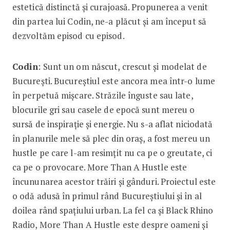
estetică distinctă și curajoasă. Propunerea a venit
din partea lui Codin, ne-a plăcut și am început să
dezvoltăm episod cu episod.
Codin
: Sunt un om născut, crescut și modelat de
București. Bucureștiul este ancora mea într-o lume
în perpetuă mișcare. Străzile înguste sau late,
blocurile gri sau casele de epocă sunt mereu o
sursă de inspirație și energie. Nu s-a aflat niciodată
în planurile mele să plec din oraș, a fost mereu un
hustle pe care l-am resimțit nu ca pe o greutate, ci
ca pe o provocare. More Than A Hustle este
încununarea acestor trăiri și gânduri. Proiectul este
o odă adusă în primul rând Bucureștiului și în al
doilea rând spațiului urban. La fel ca și Black Rhino
Radio, More Than A Hustle este despre oameni și