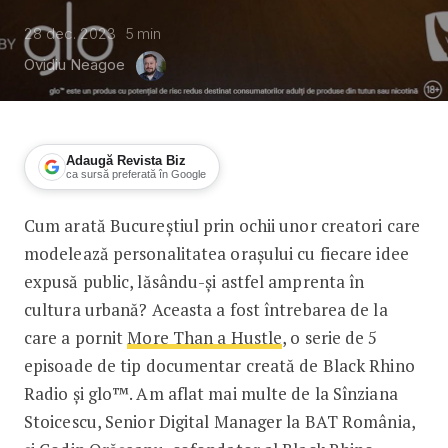
28 dec. 2023
5
min
Ovidiu Neagoe
Adaugă Revista Biz
ca sursă preferată în Google
Cum arată Bucureștiul prin ochii unor creatori care
More Than a Hustle: Redescoperirea Bu
modelează personalitatea orașului cu fiecare idee
expusă public, lăsându-și astfel amprenta în
cultura urbană? Aceasta a fost întrebarea de la
care a pornit
More Than a Hustle
, o serie de 5
episoade de tip documentar creată de Black Rhino
Radio și glo™. Am aflat mai multe de la Sînziana
Stoicescu, Senior Digital Manager la BAT România,