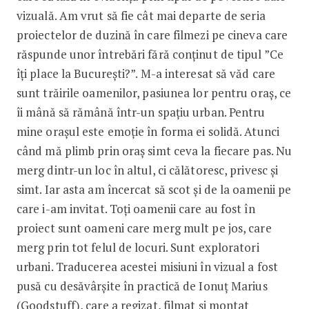
vizuală. Am vrut să fie cât mai departe de seria
proiectelor de duzină în care filmezi pe cineva care
răspunde unor întrebări fără conținut de tipul ”Ce
îți place la București?”. M-a interesat să văd care
sunt trăirile oamenilor, pasiunea lor pentru oraș, ce
îi mână să rămână într-un spațiu urban. Pentru
mine orașul este emoție în forma ei solidă. Atunci
când mă plimb prin oraș simt ceva la fiecare pas. Nu
merg dintr-un loc în altul, ci călătoresc, privesc și
simt. Iar asta am încercat să scot și de la oamenii pe
care i-am invitat. Toți oamenii care au fost în
proiect sunt oameni care merg mult pe jos, care
merg prin tot felul de locuri. Sunt exploratori
urbani. Traducerea acestei misiuni în vizual a fost
pusă cu desăvârșite în practică de Ionuț Marius
(Goodstuff), care a regizat, filmat și montat