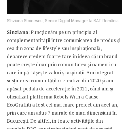
Sînziana Stoicescu, Senior Digital Manager la BAT România
Sînziana
: Funcționăm pe un principiu al
complementarității între comunicarea de produs și
cea din zona de lifestyle sau inspirațională,
deoarece credem foarte tare în ideea că un brand
poate crește doar prin comunitatea și oamenii cu
care împărtășește valori și aspirații. Am integrat
susținerea comunităților creative din 2020 și am
apăsat pedala de accelerație în 2021, când am și
oficializat platforma Rebels With a Cause.
EcoGraffiti a fost cel mai mare proiect din acel an,
prin care am adus 7 murale de mari dimensiuni în
București. De altfel, în toate activitățile din
canalele D2C, construim ținând cont de această