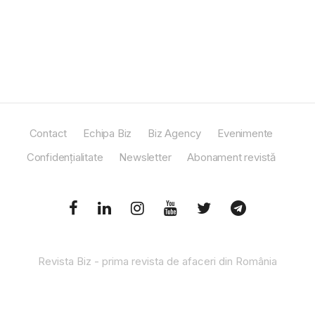
Contact
Echipa Biz
Biz Agency
Evenimente
Confidențialitate
Newsletter
Abonament revistă
Revista Biz - prima revista de afaceri din România