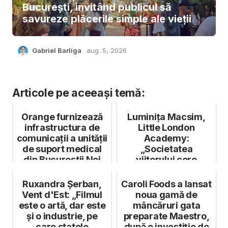
București, invitând publicul să
savureze plăcerile simple ale vieții
Gabriel Barliga
aug. 5, 2026
Articole pe aceeași temă:
Orange furnizează
Luminița Macsim,
infrastructura de
Little London
comunicații a unității
Academy:
de suport medical
„Societatea
din Bucureștii Noi
viitorului cere
flexibilitate,
colaborare și cap...
Ruxandra Șerban,
Caroli Foods a lansat
Vent d'Est: „Filmul
noua gamă de
este o artă, dar este
mâncăruri gata
și o industrie, pe
preparate Maestro,
care statele
după o investiție de