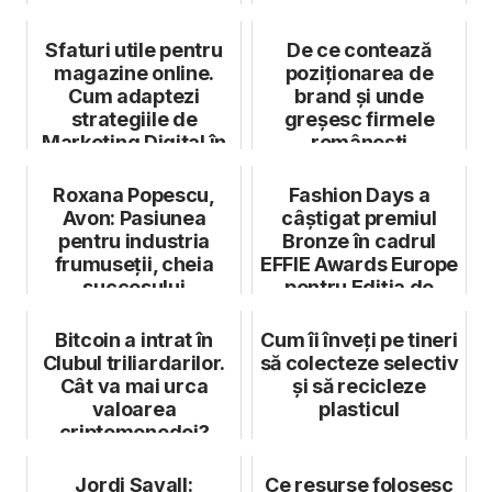
dezvoltat...
450.000 de...
Sfaturi utile pentru
De ce contează
magazine online.
poziționarea de
Cum adaptezi
brand și unde
strategiile de
greșesc firmele
Marketing Digital în
românești
funcție de se...
Roxana Popescu,
Fashion Days a
Avon: Pasiunea
câștigat premiul
pentru industria
Bronze în cadrul
frumuseții, cheia
EFFIE Awards Europe
succesului
pentru Ediția de
#bunsimț Black...
Bitcoin a intrat în
Cum îi înveți pe tineri
Clubul triliardarilor.
să colecteze selectiv
Cât va mai urca
și să recicleze
valoarea
plasticul
criptomonedei?
Jordi Savall:
Ce resurse folosesc