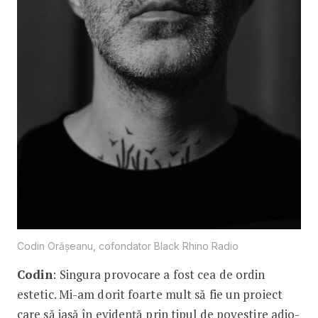
Codin Orășeanu, cofondator Black Rhino Radio
Codin
: Singura provocare a fost cea de ordin
estetic. Mi-am dorit foarte mult să fie un proiect
care să iasă în evidență prin tipul de povestire adio-