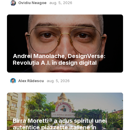
Ovidiu Neagoe
aug. 5, 2026
Andrei Manolache, DesignVerse:
Revoluția A.I. în design digital
Alex Rădescu
aug. 5, 2026
Birra Moretti® a adus spiritul unei
autentice piazzette italiene în