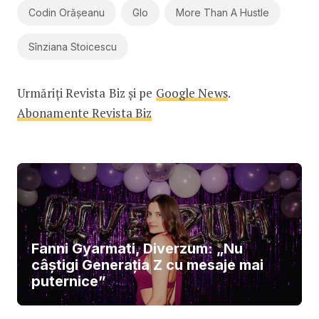
Codin Orășeanu
Glo
More Than A Hustle
Sînziana Stoicescu
Urmăriți Revista Biz și pe
Google News
.
Abonamente Revista Biz
Fanni Gyarmati, Diverzum: „Nu
câștigi Generația Z cu mesaje mai
puternice”