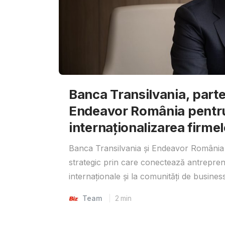
Banca Transilvania, parte
Endeavor România pentr
internaționalizarea firmel
Banca Transilvania și Endeavor România 
strategic prin care conectează antrepreno
internaționale și la comunități de business
Team
2
min