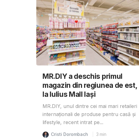
MR.DIY a deschis primul
magazin din regiunea de est,
la Iulius Mall Iași
MR.DIY, unul dintre cei mai mari retaileri
internaționali de produse pentru casă și
lifestyle, recent intrat pe...
Cristi Dorombach
3
min