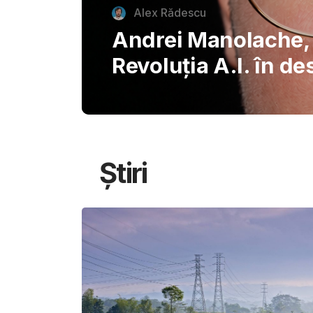
autentice piazzette 
București, invitând
savureze plăcerile s
Știri