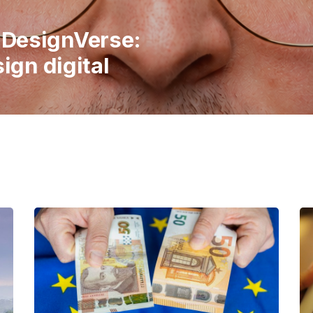
italiene în
 publicul să
imple ale vieții