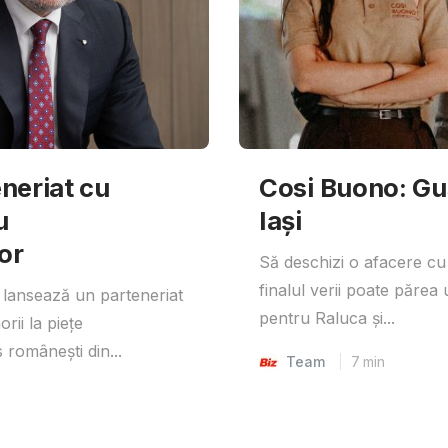
neriat cu
Cosi Buono: Gust
u
Iași
or
Să deschizi o afacere cu
finalul verii poate părea 
lansează un parteneriat
pentru Raluca și...
rii la piețe
 românești din...
Team
7
min