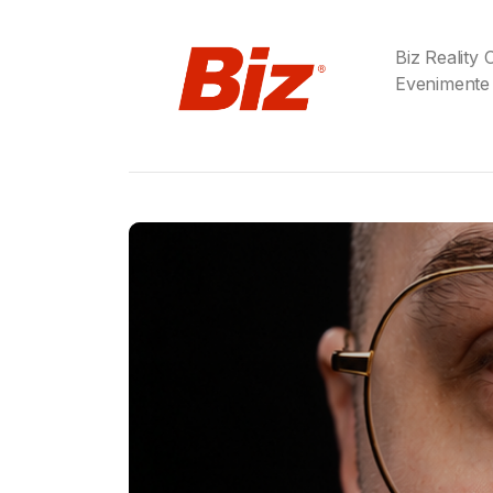
Biz Reality
Evenimente
Gabriel Barliga
Birra Moretti® a adu