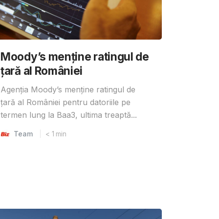
Moody’s menține ratingul de
țară al României
Agenția Moody’s menține ratingul de
țară al României pentru datoriile pe
termen lung la Baa3, ultima treaptă...
Team
< 1
min