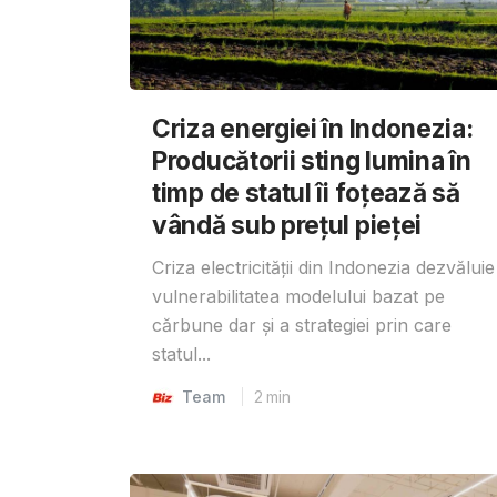
Criza energiei în Indonezia:
Producătorii sting lumina în
timp de statul îi foțează să
vândă sub prețul pieței
Criza electricității din Indonezia dezvăluie
vulnerabilitatea modelului bazat pe
cărbune dar și a strategiei prin care
statul...
Team
2
min