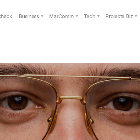
 Check
Business
MarComm
Tech
Proiecte Biz
s spiritul unei