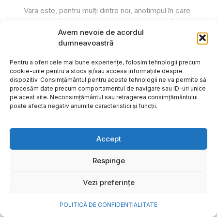
Vara este, pentru mulți dintre noi, anotimpul în care
se întâmplă cele mai importante lucruri. Plecăm în
Avem nevoie de acordul
vacanțe pe care le planificăm luni...
dumneavoastră
Cristiana Todiresei
Pentru a oferi cele mai bune experiențe, folosim tehnologii precum
cookie-urile pentru a stoca și/sau accesa informațiile despre
dispozitiv. Consimțământul pentru aceste tehnologii ne va permite să
procesăm date precum comportamentul de navigare sau ID-uri unice
pe acest site. Neconsimțământul sau retragerea consimțământului
poate afecta negativ anumite caracteristici și funcții.
Accept
Respinge
Vezi preferințe
POLITICĂ DE CONFIDENȚIALITATE
NOVA Power & Gas: un program