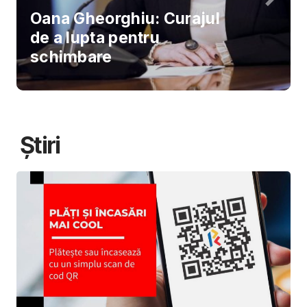
Oana Gheorghiu: Curajul
de a lupta pentru
schimbare
Știri