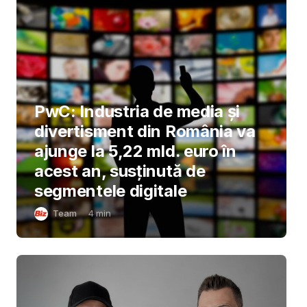
PwC: Industria de media și
divertisment din România va
ajunge la 5,22 mld. euro în
acest an, susținută de
segmentele digitale
Team
4
min