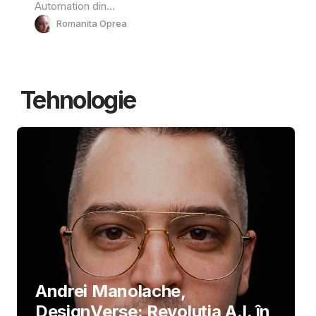
Automation din...
Romanita Oprea
Tehnologie
Andrei Manolache,
DesignVerse: Revoluția A.I. în