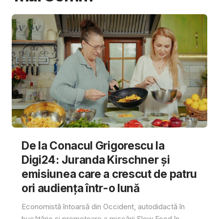
De la Conacul Grigorescu la
Digi24: Juranda Kirschner și
emisiunea care a crescut de patru
ori audiența într-o lună
Economistă întoarsă din Occident, autodidactă în
bucătărie și promotoare a mișcării Slow Food în