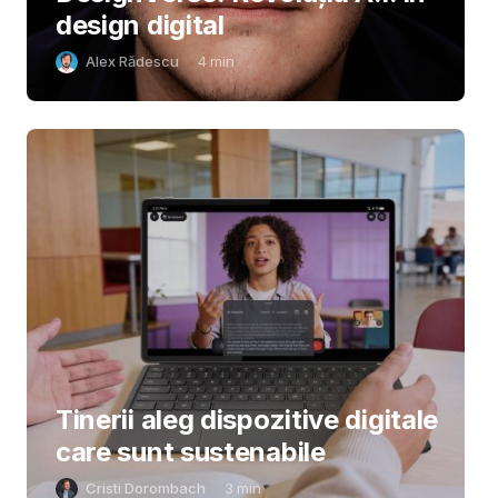
design digital
Alex Rădescu
4
min
Tinerii aleg dispozitive digitale
care sunt sustenabile
Cristi Dorombach
3
min