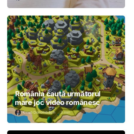
România caută următorul
mare joc video românesc
Cristi Dorombach
3
min