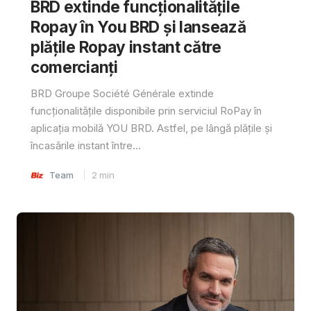
BRD extinde funcționalitățile
Ropay în You BRD și lansează
plățile Ropay instant către
comercianți
BRD Groupe Société Générale extinde
funcționalitățile disponibile prin serviciul RoPay în
aplicația mobilă YOU BRD. Astfel, pe lângă plățile și
încasările instant între...
Team
2
min