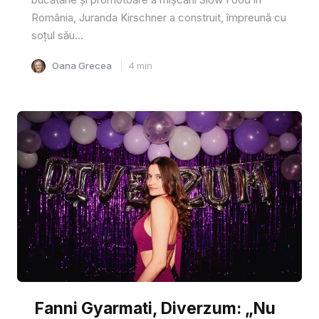
România, Juranda Kirschner a construit, împreună cu
soțul său...
Oana Grecea
4
min
Fanni Gyarmati, Diverzum: „Nu