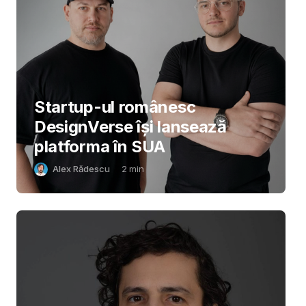
Startup-ul românesc
DesignVerse își lansează
platforma în SUA
Alex Rădescu
2
min