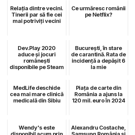
Relația dintre vecini.
Ce urmăresc românii
Tinerii par să fie cei
pe Netflix?
mai potriviți vecini
Dev.Play 2020
București, în stare
aduce și jocuri
de carantină. Rata de
românești
incidență a depășit 6
disponibile pe Steam
la mie
MedLife deschide
Piața de carte din
cea mai mare clinică
România a ajuns la
medicală din Sibiu
120 mil. euro în 2024
Wendy's este
Alexandru Costache,
disponibil acum prin
Samsung România și