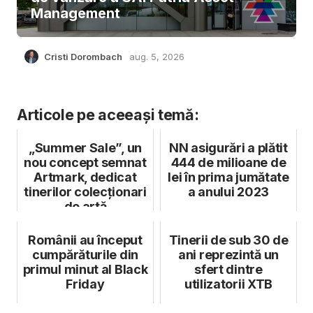
Management
Cristi Dorombach
aug. 5, 2026
Articole pe aceeași temă:
„Summer Sale”, un
NN asigurări a plătit
nou concept semnat
444 de milioane de
Artmark, dedicat
lei în prima jumătate
tinerilor colecționari
a anului 2023
de artă
Românii au început
Tinerii de sub 30 de
cumpărăturile din
ani reprezintă un
primul minut al Black
sfert dintre
Friday
utilizatorii XTB