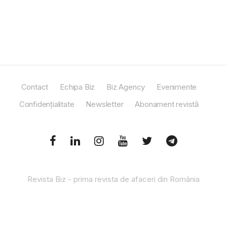
Contact
Echipa Biz
Biz Agency
Evenimente
Confidențialitate
Newsletter
Abonament revistă
Revista Biz - prima revista de afaceri din România