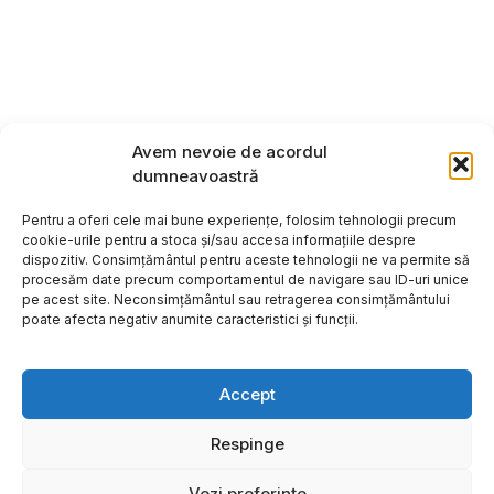
Avem nevoie de acordul
dumneavoastră
Pentru a oferi cele mai bune experiențe, folosim tehnologii precum
cookie-urile pentru a stoca și/sau accesa informațiile despre
dispozitiv. Consimțământul pentru aceste tehnologii ne va permite să
procesăm date precum comportamentul de navigare sau ID-uri unice
pe acest site. Neconsimțământul sau retragerea consimțământului
poate afecta negativ anumite caracteristici și funcții.
Accept
Respinge
Copyright ©2026
Hosting:
Vezi preferințe