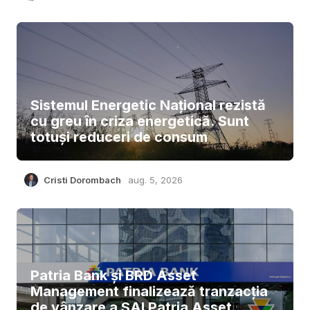
Sistemul Energetic Național rezistă
cu greu în criza energetică. Sunt
totuși reduceri de consum
Cristi Dorombach
aug. 5, 2026
Patria Bank și BRD Asset
Management finalizează tranzacția
de vânzare a SAI Patria Asset