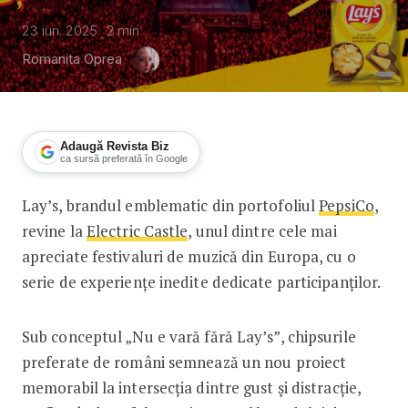
23 iun. 2025
2
min
Romanita Oprea
Adaugă Revista Biz
ca sursă preferată în Google
Lay’s, brandul emblematic din portofoliul
PepsiCo
,
Nu e vară fără Lay’s, nici fără Electri
revine la
Electric Castle
, unul dintre cele mai
apreciate festivaluri de muzică din Europa, cu o
serie de experiențe inedite dedicate participanților.
Sub conceptul „Nu e vară fără Lay’s”, chipsurile
preferate de români semnează un nou proiect
memorabil la intersecția dintre gust și distracție,