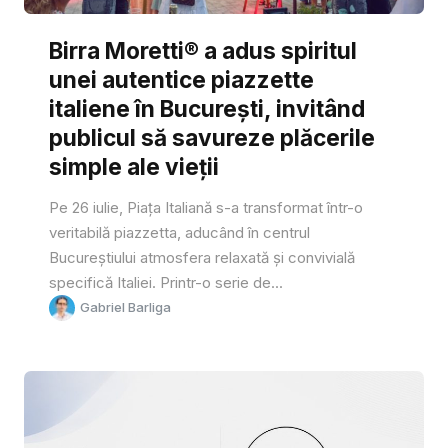
Birra Moretti® a adus spiritul
unei autentice piazzette
italiene în București, invitând
publicul să savureze plăcerile
simple ale vieții
Pe 26 iulie, Piața Italiană s-a transformat într-o
veritabilă piazzetta, aducând în centrul
Bucureștiului atmosfera relaxată și convivială
specifică Italiei. Printr-o serie de...
Gabriel Barliga