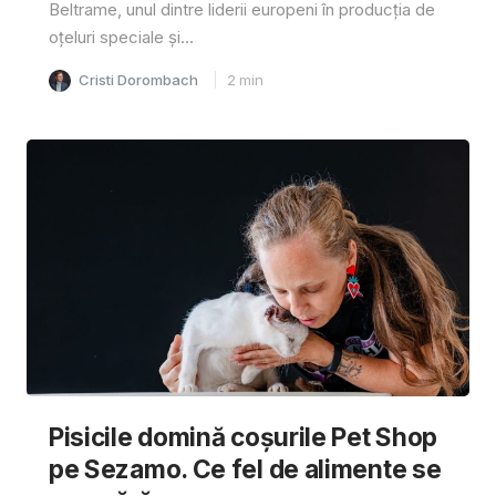
Beltrame, unul dintre liderii europeni în producția de
oțeluri speciale și...
Cristi Dorombach
2
min
Pisicile domină coșurile Pet Shop
pe Sezamo. Ce fel de alimente se