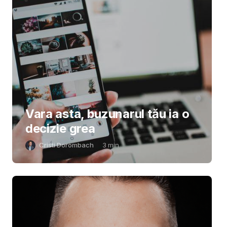
Vara asta, buzunarul tău ia o
decizie grea
Cristi Dorombach
3
min