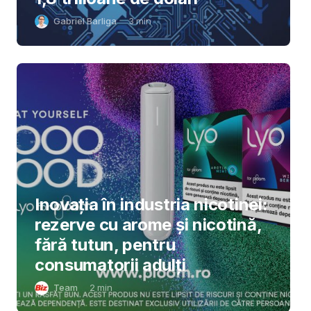
Gabriel Barliga
3
min
Inovația în industria nicotinei:
rezerve cu arome și nicotină,
fără tutun, pentru
consumatorii adulți
Team
2
min