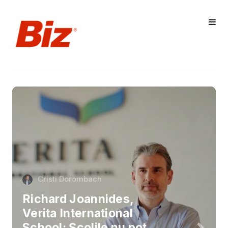
Cristi Dorombach
Richard Joannides,
Verita International
School: Școlile nu pot