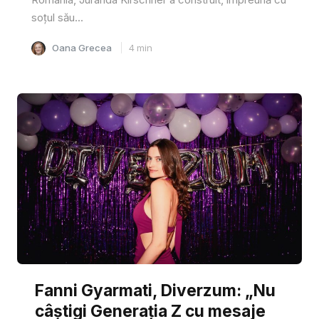
soțul său...
Oana Grecea
4
min
Fanni Gyarmati, Diverzum: „Nu
câștigi Generația Z cu mesaje