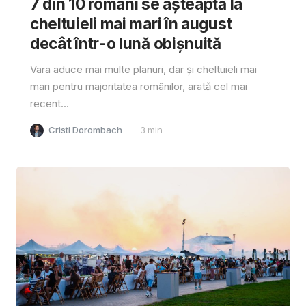
7 din 10 români se așteaptă la
cheltuieli mai mari în august
decât într-o lună obișnuită
Vara aduce mai multe planuri, dar și cheltuieli mai
mari pentru majoritatea românilor, arată cel mai
recent...
Cristi Dorombach
3
min