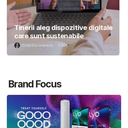
Tinerii aleg dispozitive digitale
care sunt sustenabile
Cristi Dorombach
3
min
Brand Focus