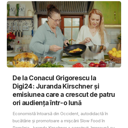
De la Conacul Grigorescu la
Digi24: Juranda Kirschner și
emisiunea care a crescut de patru
ori audiența într-o lună
Economistă întoarsă din Occident, autodidactă în
bucătărie și promotoare a mișcării Slow Food în
România, Juranda Kirschner a construit, împreună cu