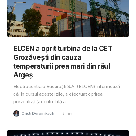
ELCEN a oprit turbina de la CET
Grozăvești din cauza
temperaturii prea mari din râul
Argeș
Electrocentrale București S.A. (ELCEN) informează
că, în cursul acestei zile, a efectuat oprirea
preventivă și controlată a...
Cristi Dorombach
2
min