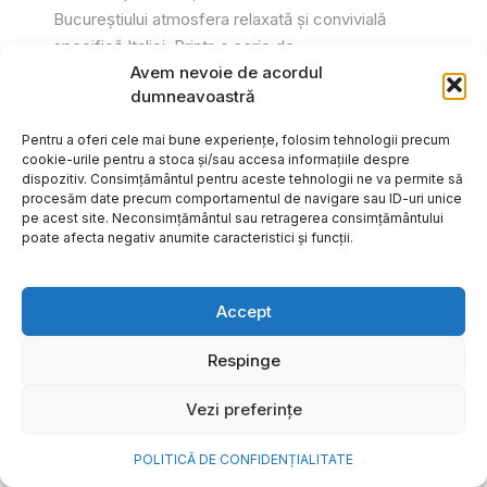
Bucureștiului atmosfera relaxată și convivială
specifică Italiei. Printr-o serie de...
Avem nevoie de acordul
Gabriel Barliga
dumneavoastră
Pentru a oferi cele mai bune experiențe, folosim tehnologii precum
cookie-urile pentru a stoca și/sau accesa informațiile despre
dispozitiv. Consimțământul pentru aceste tehnologii ne va permite să
procesăm date precum comportamentul de navigare sau ID-uri unice
pe acest site. Neconsimțământul sau retragerea consimțământului
poate afecta negativ anumite caracteristici și funcții.
Accept
Respinge
Vezi preferințe
Cum transformi cele mai
POLITICĂ DE CONFIDENȚIALITATE
frumoase amintiri ale verii într-