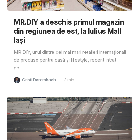
MR.DIY a deschis primul magazin
din regiunea de est, la Iulius Mall
Iași
MR.DIY, unul dintre cei mai mari retaileri internaționali
de produse pentru casă și lifestyle, recent intrat
pe...
Cristi Dorombach
3
min