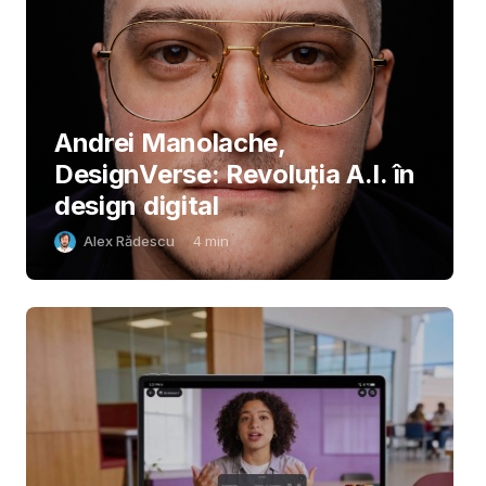
Andrei Manolache,
DesignVerse: Revoluția A.I. în
design digital
Alex Rădescu
4
min