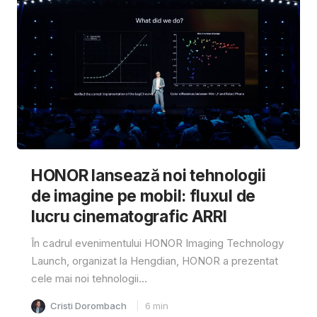
HONOR lansează noi tehnologii
de imagine pe mobil: fluxul de
lucru cinematografic ARRI
În cadrul evenimentului HONOR Imaging Technology
Launch, organizat la Hengdian, HONOR a prezentat
cele mai noi tehnologii...
Cristi Dorombach
6
min