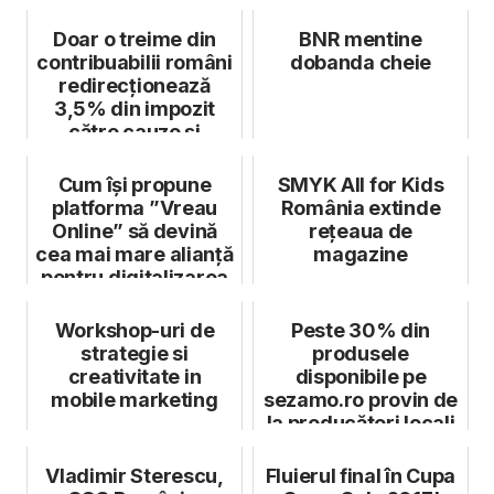
Doar o treime din
BNR mentine
contribuabilii români
dobanda cheie
redirecționează
3,5% din impozit
către cauze și
programe soc...
Cum își propune
SMYK All for Kids
platforma ”Vreau
România extinde
Online” să devină
rețeaua de
cea mai mare alianță
magazine
pentru digitalizarea
producă...
Workshop-uri de
Peste 30% din
strategie si
produsele
creativitate in
disponibile pe
mobile marketing
sezamo.ro provin de
la producători locali
Vladimir Sterescu,
Fluierul final în Cupa