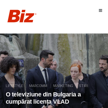
LIFESTYLE
MARCOMM
MARKETING
STIRI
O televiziune din Bulgaria a
cumpărat licența VLAD