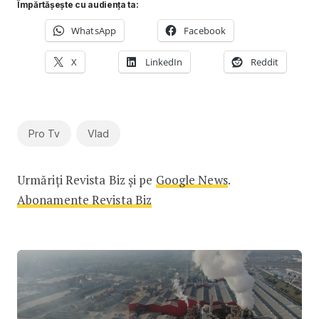
Împărtășește cu audiența ta:
WhatsApp
Facebook
X
LinkedIn
Reddit
Pro Tv
Vlad
Urmăriți Revista Biz și pe
Google News
.
Abonamente Revista Biz