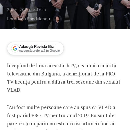
3 feb. 2020
< 1
min
Loredana Sandulescu
Adaugă Revista Biz
ca sursă preferată în Google
Începând de luna aceasta, bTV, cea mai urmărită
O televiziune din Bulgaria a cumpăra
televiziune din Bulgaria, a achiziționat de la PRO
TV licența pentru a difuza trei sezoane din serialul
VLAD.
“Au fost multe persoane care au spus că VLAD a
fost pariul PRO TV pentru anul 2019. Eu sunt de
părere că un pariu nu este un risc atunci când ai