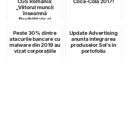
CGS România:
Coca-Cola 2017!
„Viitorul muncii
înseamnă
flexibilitate și
adaptarea la
angajați”
Peste 30% dintre
Update Advertising
atacurile bancare cu
anunta integrarea
malware din 2019 au
produselor Sol’s in
vizat corporațiile
portofoliu