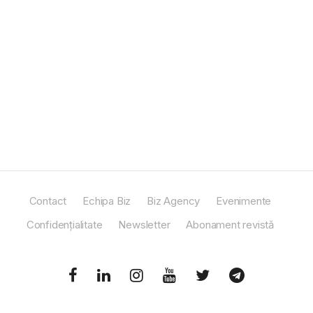
Contact
Echipa Biz
Biz Agency
Evenimente
Confidențialitate
Newsletter
Abonament revistă