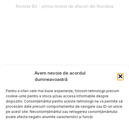
Revista Biz - prima revista de afaceri din România
Avem nevoie de acordul
dumneavoastră
Pentru a oferi cele mai bune experiențe, folosim tehnologii precum
cookie-urile pentru a stoca și/sau accesa informațiile despre
dispozitiv. Consimțământul pentru aceste tehnologii ne va permite să
procesăm date precum comportamentul de navigare sau ID-uri unice
pe acest site. Neconsimțământul sau retragerea consimțământului
poate afecta negativ anumite caracteristici și funcții.