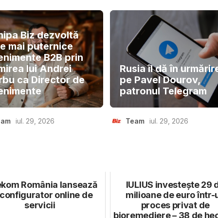
hipa Biz dezvoltă
le mai puternice
enimente B2B prin
mirea lui Andrei
Rusia îl dă în urmărir
rbu ca Director de
pe Pavel Dourov,
enimente
patronul Telegram
eam
iul. 29, 2026
Team
iul. 29, 2026
ekom România lansează
IULIUS investește 29 
configurator online de
milioane de euro într-
servicii
proces privat de
bioremediere – 38 de he