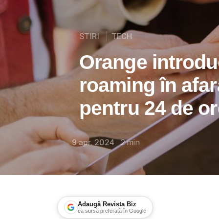
STIRI
TECH
Orange introdu
roaming în afar
pentru 24 de or
9 apr. 2024
2
min
Adaugă Revista Biz
ca sursă preferată în Google