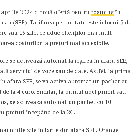
aprilie 2024 o nouă ofertă pentru
roaming
în
ofertă de roaming în afara SEE, v
an (SEE). Tarifarea per unitate este înlocuită de
ore sau 15 zile, ce aduc clienților mai mult
onarea costurilor la prețuri mai accesibile.
ore se activează automat la ieșirea în afara SEE,
ată serviciul de voce sau de date. Astfel, la prima
 în afara SEE, se va activa automat un pachet cu
 de la 4 euro. Similar, la primul apel primit sau
mis, se activează automat un pachet cu 10
u prețuri începând de la 2€.
mai multe zile în țările din afara SEE, Orange