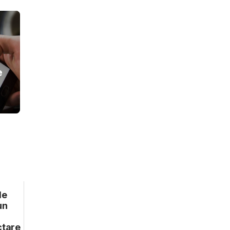
e
de
un
ctare