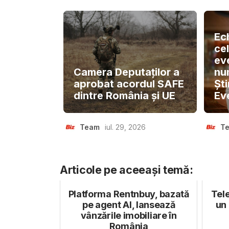
Ec
ce
ev
Camera Deputaților a
nu
aprobat acordul SAFE
Ști
dintre România și UE
Ev
Team
iul. 29, 2026
T
Articole pe aceeași temă:
Platforma Rentnbuy, bazată
Tel
pe agent AI, lansează
un 
vânzările imobiliare în
România