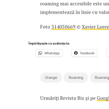
roaming mai accesibile este un
implementează în linie cu valo
Foto
314050669
©
Xavier Lore
Împărtășește cu audiența ta:
WhatsApp
Facebook
Orange
Roaming
Roaming
Urmăriți Revista Biz și pe
Goog