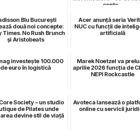
conta...
adisson Blu București
Acer anunță seria Veri
ează două noi concepte:
NUC cu funcții de inteli
y Times. No Rush Brunch
artificială
și Aristobeats
ag investește 100.000
Marek Noetzel va prelu
de euro în logistică
aprilie 2026 funcția de C
NEPI Rockcastle
Core Society – un studio
Avoteca lansează o plat
utique de Pilates unde
online cu servicii jurid
area devine stil de viață