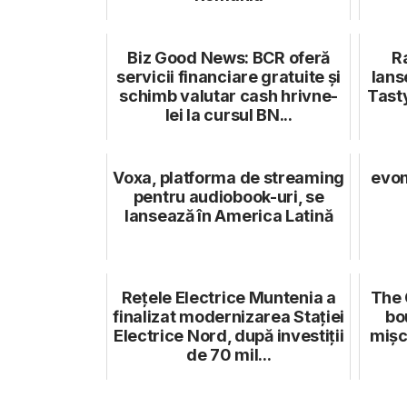
Biz Good News: BCR oferă
R
servicii financiare gratuite și
lans
schimb valutar cash hrivne-
Tast
lei la cursul BN...
Voxa, platforma de streaming
evom
pentru audiobook-uri, se
lansează în America Latină
Rețele Electrice Muntenia a
The 
finalizat modernizarea Stației
bo
Electrice Nord, după investiții
mișc
de 70 mil...