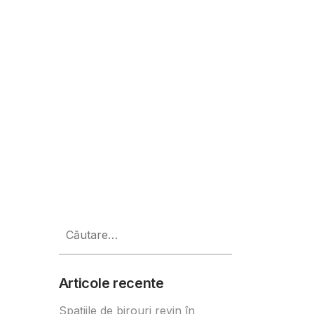
alabilă pentru 24 de ore sau 15 
Caută
după:
Articole recente
Spațiile de birouri revin în