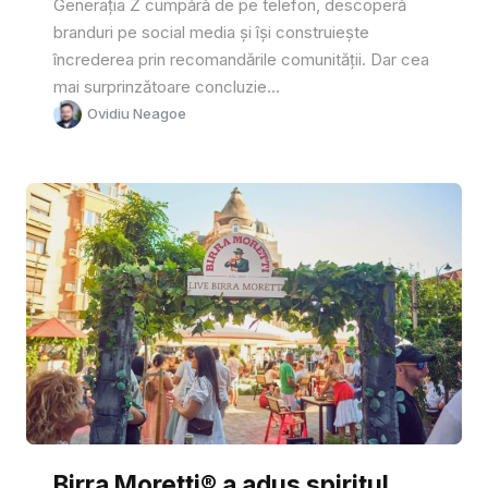
Generația Z cumpără de pe telefon, descoperă
branduri pe social media și își construiește
încrederea prin recomandările comunității. Dar cea
mai surprinzătoare concluzie...
Ovidiu Neagoe
Birra Moretti® a adus spiritul