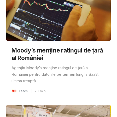
Moody’s menține ratingul de țară
al României
Agenția Moody’s menține ratingul de țară al
României pentru datoriile pe termen lung la Baa3,
ultima treaptă...
Team
< 1
min