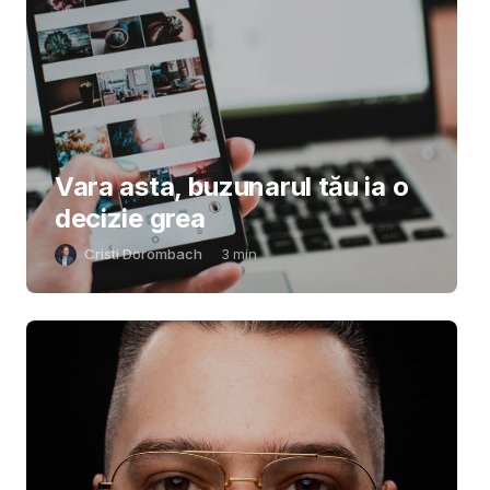
Vara asta, buzunarul tău ia o
decizie grea
Cristi Dorombach
3
min