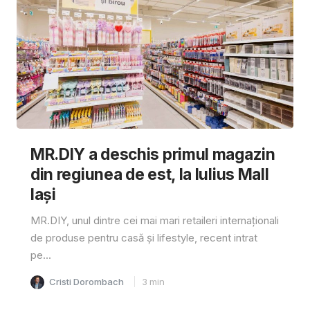
MR.DIY a deschis primul magazin
din regiunea de est, la Iulius Mall
Iași
MR.DIY, unul dintre cei mai mari retaileri internaționali
de produse pentru casă și lifestyle, recent intrat
pe...
Cristi Dorombach
3
min