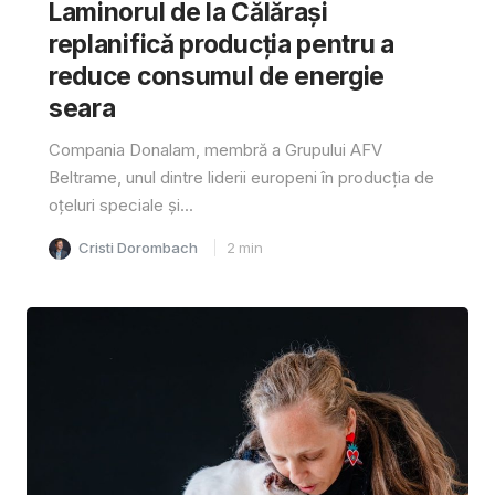
Laminorul de la Călărași
replanifică producția pentru a
reduce consumul de energie
seara
Compania Donalam, membră a Grupului AFV
Beltrame, unul dintre liderii europeni în producția de
oțeluri speciale și...
Cristi Dorombach
2
min