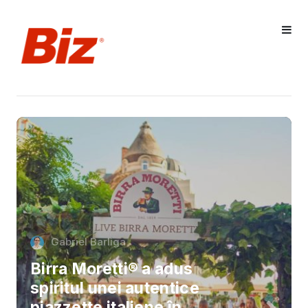
Gabriel Barliga
Birra Moretti® a adus
spiritul unei autentice
piazzette italiene în