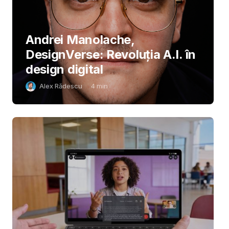
Andrei Manolache,
DesignVerse: Revoluția A.I. în
design digital
Alex Rădescu
4
min