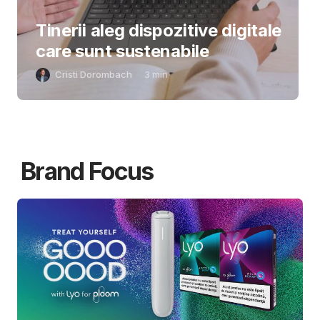
Tinerii aleg dispozitive digitale
care sunt sustenabile
Cristi Dorombach
3
min
Brand Focus