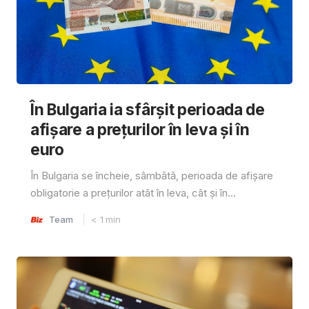
În Bulgaria ia sfârşit perioada de
afișare a prețurilor în ​​leva și în
euro
În Bulgaria se încheie, sâmbătă, perioada de afișare
obligatorie a prețurilor atât în ​​leva, cât și în...
Team
< 1
min