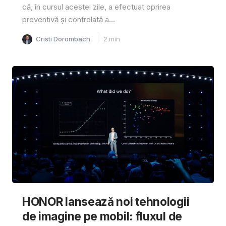
că, în cursul acestei zile, a efectuat oprirea
preventivă și controlată a...
Cristi Dorombach
2
min
HONOR lansează noi tehnologii
de imagine pe mobil: fluxul de