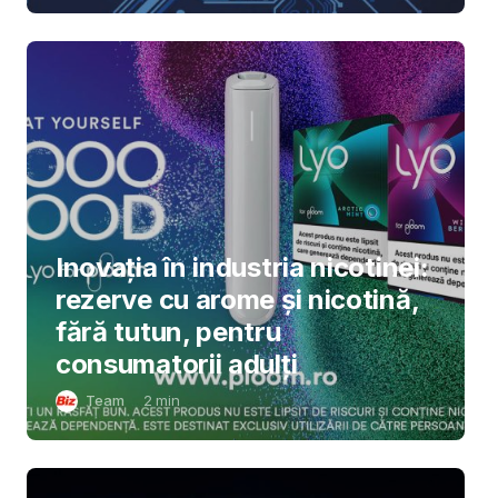
Inovația în industria nicotinei:
rezerve cu arome și nicotină,
fără tutun, pentru
consumatorii adulți
Team
2
min