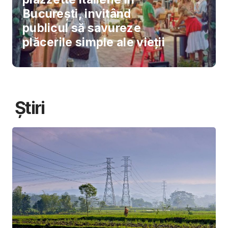
București, invitând
publicul să savureze
plăcerile simple ale vieții
Știri