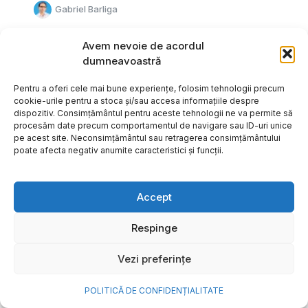
Gabriel Barliga
Avem nevoie de acordul
dumneavoastră
Pentru a oferi cele mai bune experiențe, folosim tehnologii precum
cookie-urile pentru a stoca și/sau accesa informațiile despre
dispozitiv. Consimțământul pentru aceste tehnologii ne va permite să
procesăm date precum comportamentul de navigare sau ID-uri unice
pe acest site. Neconsimțământul sau retragerea consimțământului
poate afecta negativ anumite caracteristici și funcții.
Accept
Respinge
Cum transformi cele mai
Vezi preferințe
frumoase amintiri ale verii într-
o bijuterie Pandora pe care o
POLITICĂ DE CONFIDENȚIALITATE
porți zi de zi