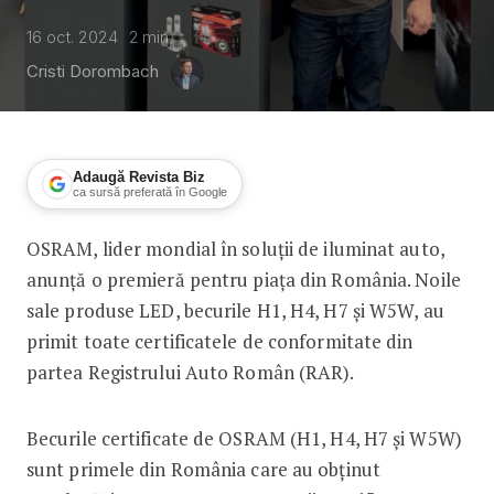
16 oct. 2024
2
min
Cristi Dorombach
Adaugă Revista Biz
ca sursă preferată în Google
OSRAM, lider mondial în soluții de iluminat auto,
OSRAM a omologat noi becuri LED pe
anunță o premieră pentru piața din România. Noile
sale produse LED, becurile H1, H4, H7 și W5W, au
primit toate certificatele de conformitate din
partea Registrului Auto Român (RAR).
Becurile certificate de OSRAM (H1, H4, H7 și W5W)
sunt primele din România care au obținut