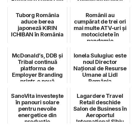
București suport de
regionale majore
15.000 de e...
Tuborg România
Românii au
aduce berea
cumpărat de trei ori
japoneză KIRIN
mai multe ATV-uri și
ICHIBAN în România
motociclete în
pandemie
McDonald’s, DDB și
Ionela Sulugiuc este
Tribal continuă
noul Director
platforma de
Național de Resurse
Employer Branding
Umane al Lidl
printr-o nouă
România
campanie, alături
de...
SanoVita investește
Lagardere Travel
în panouri solare
Retail deschide
pentru nevoile
Salon de Business în
energetice din
Aeroportul
producție
Internațional Sibiu