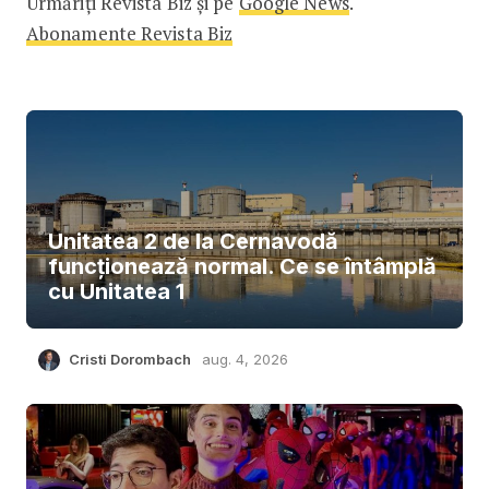
Urmăriți Revista Biz și pe
Google News
.
Abonamente Revista Biz
Unitatea 2 de la Cernavodă
funcționează normal. Ce se întâmplă
cu Unitatea 1
Cristi Dorombach
aug. 4, 2026