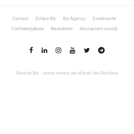
Contact
Echipa Biz
Biz Agency
Evenimente
Confidențialitate
Newsletter
Abonament revistă
Revista Biz - prima revista de afaceri din România