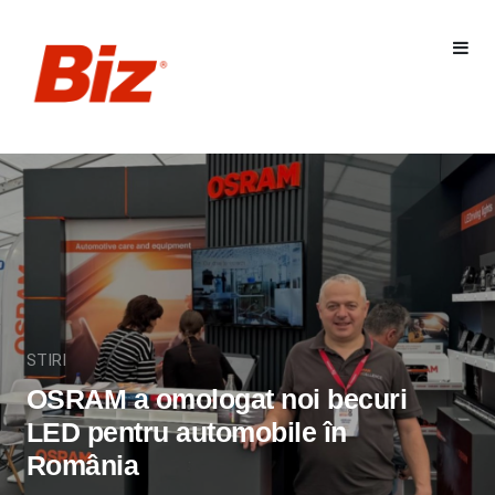
STIRI
OSRAM a omologat noi becuri
LED pentru automobile în
România