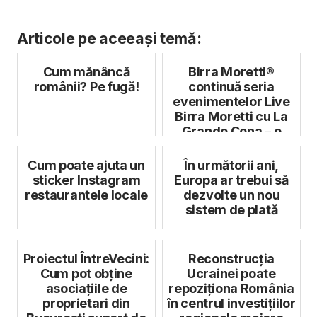
Articole pe aceeași temă:
Cum mănâncă
Birra Moretti®
românii? Pe fugă!
continuă seria
evenimentelor Live
Birra Moretti cu La
Grande Cena – o
invitație de a ...
Cum poate ajuta un
În următorii ani,
sticker Instagram
Europa ar trebui să
restaurantele locale
dezvolte un nou
sistem de plată
Proiectul ÎntreVecini:
Reconstrucția
Cum pot obține
Ucrainei poate
asociațiile de
repoziționa România
proprietari din
în centrul investițiilor