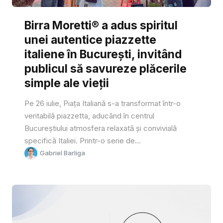
Birra Moretti® a adus spiritul
unei autentice piazzette
italiene în București, invitând
publicul să savureze plăcerile
simple ale vieții
Pe 26 iulie, Piața Italiană s-a transformat într-o
veritabilă piazzetta, aducând în centrul
Bucureștiului atmosfera relaxată și convivială
specifică Italiei. Printr-o serie de...
Gabriel Barliga