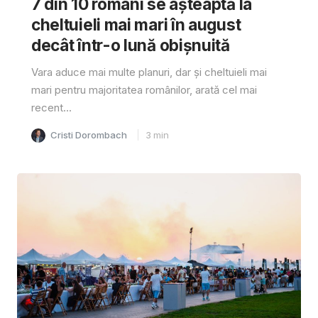
7 din 10 români se așteaptă la
cheltuieli mai mari în august
decât într-o lună obișnuită
Vara aduce mai multe planuri, dar și cheltuieli mai
mari pentru majoritatea românilor, arată cel mai
recent...
Cristi Dorombach
3
min