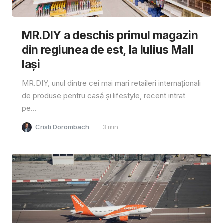
MR.DIY a deschis primul magazin
din regiunea de est, la Iulius Mall
Iași
MR.DIY, unul dintre cei mai mari retaileri internaționali
de produse pentru casă și lifestyle, recent intrat
pe...
Cristi Dorombach
3
min