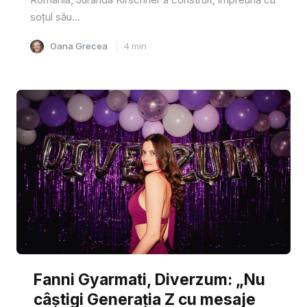
soțul său...
Oana Grecea
4
min
Fanni Gyarmati, Diverzum: „Nu
câștigi Generația Z cu mesaje