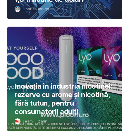
Gabriel Barliga
3
min
Inovația în industria nicotinei:
rezerve cu arome și nicotină,
fără tutun, pentru
consumatorii adulți
Team
2
min