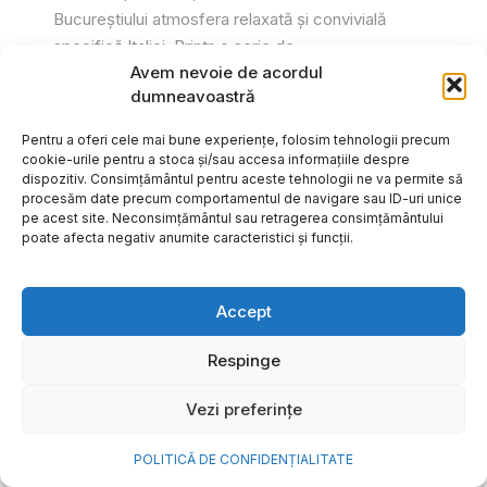
Bucureștiului atmosfera relaxată și convivială
specifică Italiei. Printr-o serie de...
Avem nevoie de acordul
Gabriel Barliga
dumneavoastră
Pentru a oferi cele mai bune experiențe, folosim tehnologii precum
cookie-urile pentru a stoca și/sau accesa informațiile despre
dispozitiv. Consimțământul pentru aceste tehnologii ne va permite să
procesăm date precum comportamentul de navigare sau ID-uri unice
pe acest site. Neconsimțământul sau retragerea consimțământului
poate afecta negativ anumite caracteristici și funcții.
Accept
Respinge
Vezi preferințe
Cum transformi cele mai
POLITICĂ DE CONFIDENȚIALITATE
frumoase amintiri ale verii într-