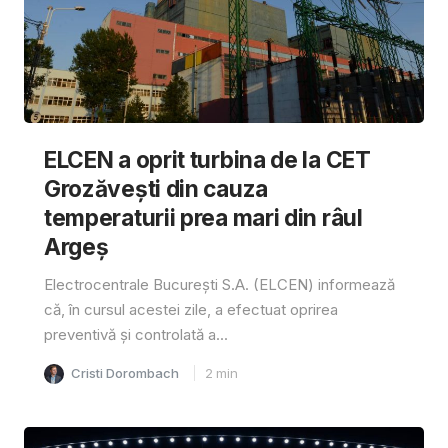
ELCEN a oprit turbina de la CET
Grozăvești din cauza
temperaturii prea mari din râul
Argeș
Electrocentrale București S.A. (ELCEN) informează
că, în cursul acestei zile, a efectuat oprirea
preventivă și controlată a...
Cristi Dorombach
2
min