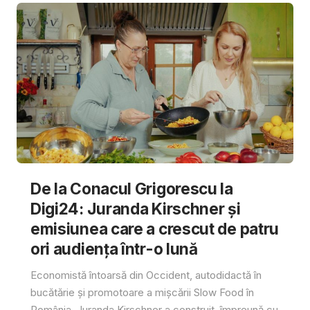
De la Conacul Grigorescu la
Digi24: Juranda Kirschner și
emisiunea care a crescut de patru
ori audiența într-o lună
Economistă întoarsă din Occident, autodidactă în
bucătărie și promotoare a mișcării Slow Food în
România, Juranda Kirschner a construit, împreună cu