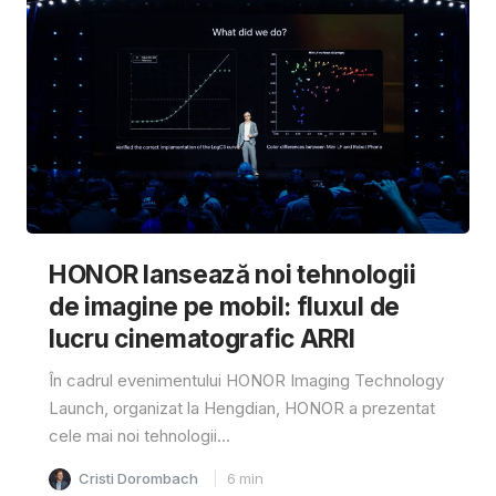
HONOR lansează noi tehnologii
de imagine pe mobil: fluxul de
lucru cinematografic ARRI
În cadrul evenimentului HONOR Imaging Technology
Launch, organizat la Hengdian, HONOR a prezentat
cele mai noi tehnologii...
Cristi Dorombach
6
min