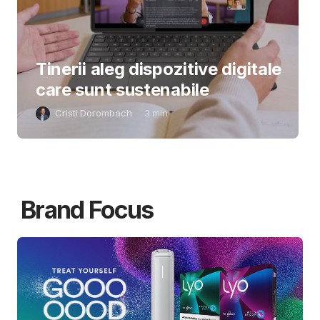
Tinerii aleg dispozitive digitale
care sunt sustenabile
Cristi Dorombach
3
min
Brand Focus