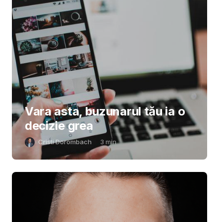
Vara asta, buzunarul tău ia o
decizie grea
Cristi Dorombach
3
min