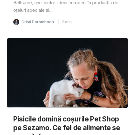
Beltrame, unul dintre liderii europeni în producția de
oțeluri speciale și...
Cristi Dorombach
2
min
Pisicile domină coșurile Pet Shop
pe Sezamo. Ce fel de alimente se