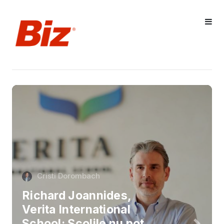
Cristi Dorombach
Richard Joannides,
Verita International
School: Școlile nu pot