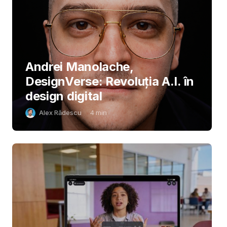
Andrei Manolache,
DesignVerse: Revoluția A.I. în
design digital
Alex Rădescu
4
min