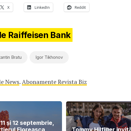
X
LinkedIn
Reddit
de Raiffeisen Bank
antin Bratu
Igor Tikhonov
le News
.
Abonamente Revista Biz
11 și 12 septembrie,
tierul Floreasca
Tommy Hilfiger invit