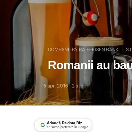
COMPANII BY RAIFFEISEN BANK
ST
Romanii au bau
5 apr. 2016
2
min
Adaugă Revista Biz
ca sursă preferată în Google