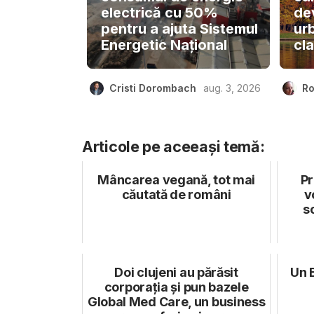
electrică cu 50%
dev
pentru a ajuta Sistemul
ur
Energetic Național
cla
Cristi Dorombach
aug. 3, 2026
Ro
Articole pe aceeași temă:
Mâncarea vegană, tot mai
Pr
căutată de români
v
s
Doi clujeni au părăsit
Un 
corporația și pun bazele
Global Med Care, un business