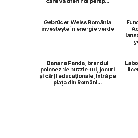
care va oferi noi persp...
Gebrüder Weiss România
Fund
investește în energie verde
Ac
lans
y
Banana Panda, brandul
Labo
polonez de puzzle-uri, jocuri
lice
și cărți educaționale, intră pe
piața din Români...