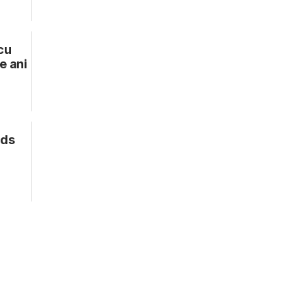
cu
e ani
nds