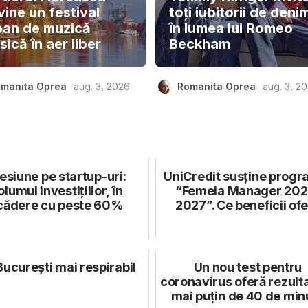
ine un festival
toți iubitorii de deni
ban de muzică
în lumea lui Romeo
sică în aer liber
Beckham
manita Oprea
aug. 3, 2026
Romanita Oprea
aug. 3, 2
esiune pe startup-uri:
UniCredit susține progr
olumul investițiilor, în
“Femeia Manager 202
cădere cu peste 60%
2027”. Ce beneficii of
București mai respirabil
Un nou test pentru
coronavirus oferă rezulta
mai puțin de 40 de min