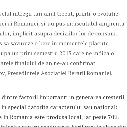
elul intregii tari anul trecut, printr-o evolutie
ici ai Romaniei, si-au pus indiscutabil amprenta
nilor, implicit asupra deciziilor lor de consum.
es sa savureze o bere in momentele placute
 Dupa un prim semestru 2015 care ne indica o
ltatele finalului de an ne-au confirmat
ov, Presedintele Asociatiei Berarii Romaniei.
intre factorii importanti in generarea cresterii
in special datorita caracterului sau national:
 in Romania este produsa local, iar peste 70%
 folosite pentru producerea berii provin chiar din