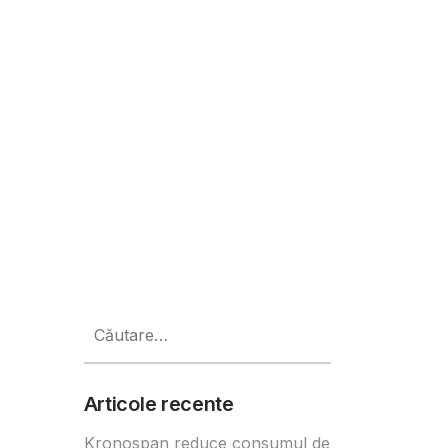
Caută
după:
Articole recente
Kronospan reduce consumul de