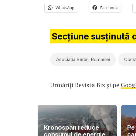
WhatsApp
Facebook
Secțiune susținută 
Asociatia Berarii Romaniei
Const
Urmăriți Revista Biz și pe
Goog
Kronospan reduce
Pe 
consumul de energie
car