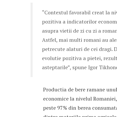
“Contextul favorabil creat la niv
pozitiva a indicatorilor econom
asupra vietii de zi cu zi a roma
Astfel, mai multi romani au al
petrecute alaturi de cei dragi.
evolutie pozitiva a pietei, rezu
asteptarile”, spune Igor Tikhon
Productia de bere ramane unul d
economice la nivelul Romaniei, 
peste 97% din berea consumata
dintre materiile prime agricole