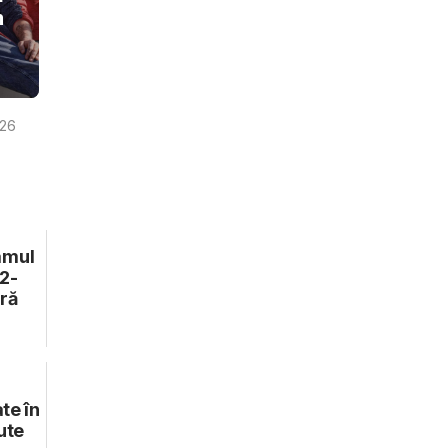
m
026
amul
2-
eră
te în
ute