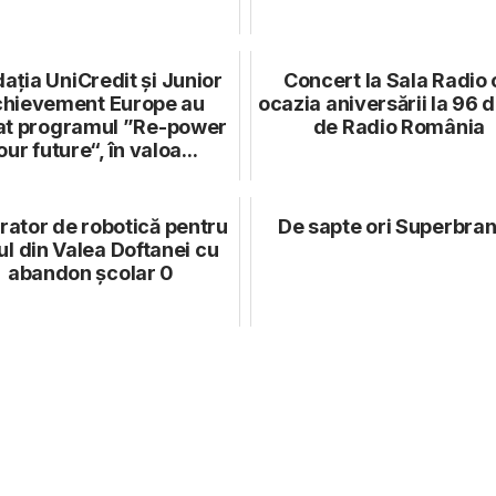
ația UniCredit și Junior
Concert la Sala Radio 
hievement Europe au
ocazia aniversării la 96 d
at programul ”Re-power
de Radio România
our future“, în valoa...
rator de robotică pentru
De sapte ori Superbra
ul din Valea Doftanei cu
abandon școlar 0