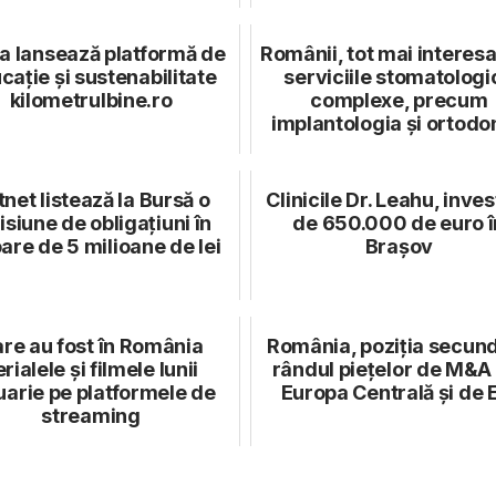
a lansează platformă de
Românii, tot mai interesa
cație și sustenabilitate
serviciile stomatologi
kilometrulbine.ro
complexe, precum
implantologia și ortodo
tnet listează la Bursă o
Clinicile Dr. Leahu, inves
siune de obligațiuni în
de 650.000 de euro î
are de 5 milioane de lei
Brașov
re au fost în România
România, poziția secund
rialele și filmele lunii
rândul piețelor de M&A
uarie pe platformele de
Europa Centrală și de 
streaming