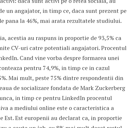
ctivi: daca sunt activi pe o retea sociala, au
de un angajator, in timp ce, daca sunt prezent pe
ele pana la 46%, mai arata rezultatele studiului.
ia, acestia au raspuns in proportie de 93,5% ca
ite CV-uri catre potentiali angajatori. Procentul
LinkedIn. Cand vine vorba despre formarea unei
conteaza pentru 74,9%, in timp ce in cazul
5%. Mai mult, peste 75% dintre respondentii din
eteaua de socializare fondata de Mark Zuckerberg
unca, in timp ce pentru LinkedIn procentul
iva a mediului online este o caracteristica a
e Est. Est europenii au declarat ca, in proportie
tru a cauta un job, cu 8% mai mult decat restul