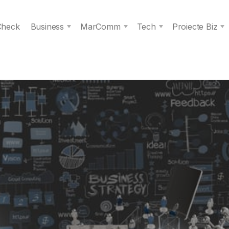
 Check
Business
MarComm
Tech
Proiecte Biz