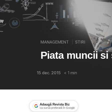
MANAGEMENT
STIRI
Piata muncii si
15 dec. 2015
< 1
min
Adaugă Revista Biz
ca sursă preferată în Google