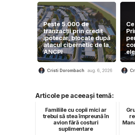
Peste 5.000 de
Ce
tranzacții prin credit
Pr
ipotecar, blocate după
pe
atacul cibernetic de la
co
ANCPI
ele
Cristi Dorombach
aug. 6, 2026
Cr
Articole pe aceeași temă:
Familiile cu copii mici ar
Gru
trebui să stea împreună în
re
avion fără costuri
Mana
suplimentare