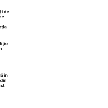
ți de
ce
nția
tiție
n
ă în
 din
Est