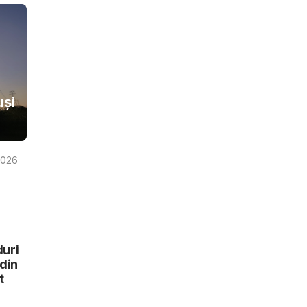
uși
2026
duri
din
t