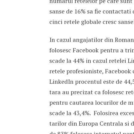
numarul retelelor pe care sunt a
sanse de 16% sa fie contactati 
cinci retele globale cresc sans
In cazul angajatilor din Roman
folosesc Facebook pentru a trim
scade la 44% in cazul retelei 
retele profesioniste, Facebook 
LinkedIn procentul este de 44,
tara au precizat ca folosesc r
pentru cautarea locurilor de m
scade la 43,4%. Folosirea exces
tarilor din Europa Centrala si d
de 83% folosesc internetul pen