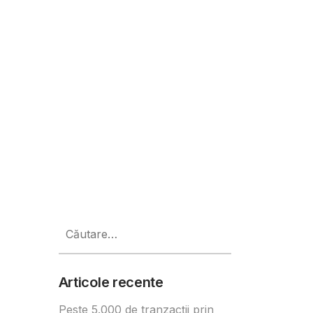
Caută
după:
Articole recente
Peste 5.000 de tranzacții prin