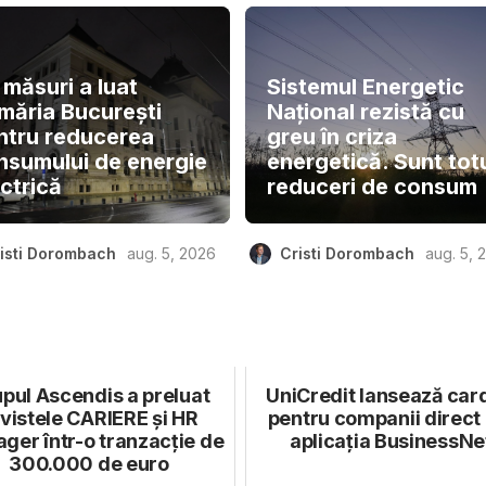
 măsuri a luat
Sistemul Energetic
imăria București
Național rezistă cu
ntru reducerea
greu în criza
nsumului de energie
energetică. Sunt tot
ctrică
reduceri de consum
isti Dorombach
aug. 5, 2026
Cristi Dorombach
aug. 5, 
pul Ascendis a preluat
UniCredit lansează car
vistele CARIERE și HR
pentru companii direct 
ger într-o tranzacție de
aplicația BusinessNe
300.000 de euro