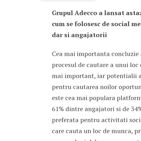
Grupul Adecco a lansat astaz
Piata muncii si social m
cum se folosesc de social me
dar si angajatorii
Cea mai importanta concluzie a 
procesul de cautare a unui loc 
mai important, iar potentialii 
pentru cautarea noilor oportuni
este cea mai populara platforma
61% dintre angajatori si de 34
preferata pentru activitati soc
care cauta un loc de munca, pr