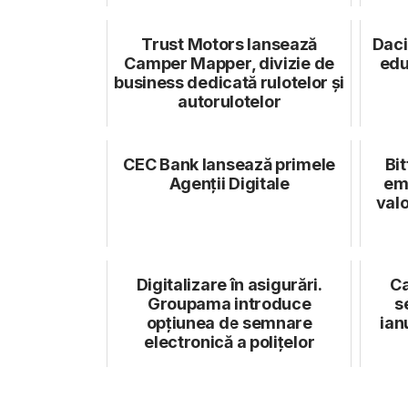
Trust Motors lansează
Daci
Camper Mapper, divizie de
edu
business dedicată rulotelor și
autorulotelor
CEC Bank lansează primele
Bit
Agenții Digitale
emi
valo
Digitalizare în asigurări.
Ca
Groupama introduce
se
opțiunea de semnare
ian
electronică a polițelor