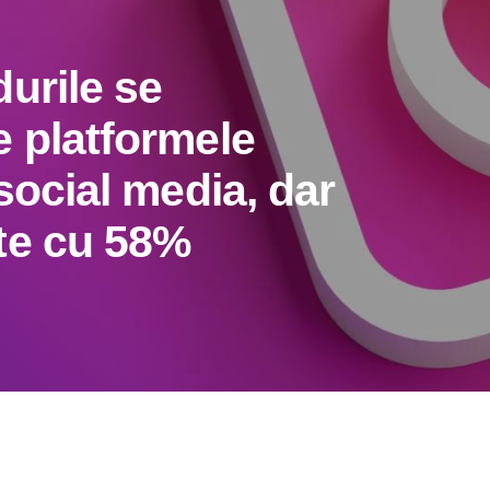
urile se
e platformele
 social media, dar
te cu 58%