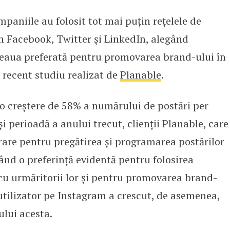
paniile au folosit tot mai puțin rețelele de
 îndepărtează de platformele trad
um Facebook, Twitter și LinkedIn, alegând
eaua preferată pentru promovarea brand-ului în
i recent studiu realizat de
Planable
.
 o creștere de 58% a numărului de postări per
i perioadă a anului trecut, clienții Planable, care
rare pentru pregătirea și programarea postărilor
nd o preferință evidentă pentru folosirea
u urmăritorii lor și pentru promovarea brand-
utilizator pe Instagram a crescut, de asemenea,
lui acesta.