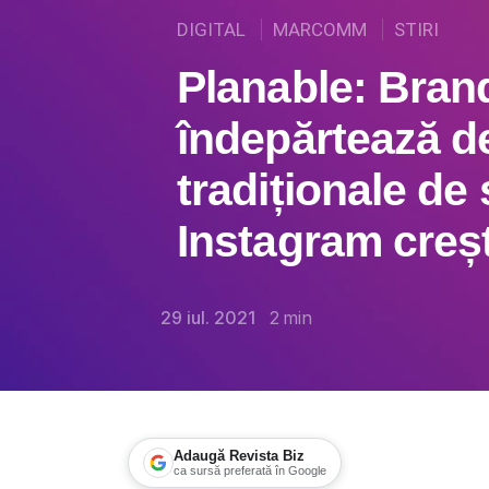
DIGITAL
MARCOMM
STIRI
Planable: Brand
îndepărtează d
tradiționale de
Instagram creș
29 iul. 2021
2
min
Adaugă Revista Biz
ca sursă preferată în Google