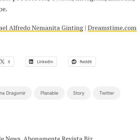
be.
el Alfredo Nemanita Ginting
|
Dreamstime.com
X
LinkedIn
Reddit
na Dragomir
Planable
Story
Twitter
le News
.
Abonamente Revista Biz