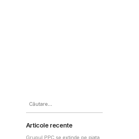
iționale de social media, dar In
Caută
după:
Articole recente
Grupul PPC se extinde pe piața