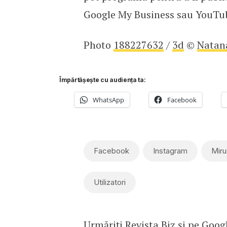
Google My Business sau YouTu
Photo
188227632
/
3d
©
Natana
Împărtășește cu audiența ta:
WhatsApp
Facebook
Facebook
Instagram
Miru
Utilizatori
Urmăriți Revista Biz și pe
Goog