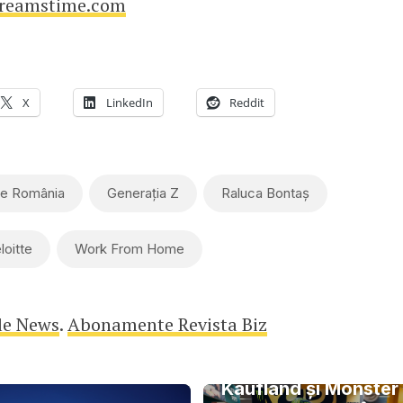
reamstime.com
X
LinkedIn
Reddit
te România
Generația Z
Raluca Bontaș
loitte
Work From Home
le News
.
Abonamente Revista Biz
Kaufland și Monster