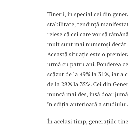
Tinerii, în special cei din gene
stabilitate, tendință manifest
reiese că cei care vor să rămân
mult sunt mai numeroși decât ce
Această situație este o premieră
urmă cu patru ani. Ponderea cel
scăzut de la 49% la 31%, iar a 
de la 28% la 35%. Cei din Gener
muncă mai des, însă doar jumăta
în ediția anterioară a studiului
În același timp, generațiile tin