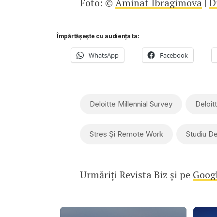
Foto: ©
Aminat Ibragimova
|
D
Împărtășește cu audiența ta:
WhatsApp
Facebook
Deloitte Millennial Survey
Deloit
Stres Și Remote Work
Studiu De
Urmăriți Revista Biz și pe
Goog