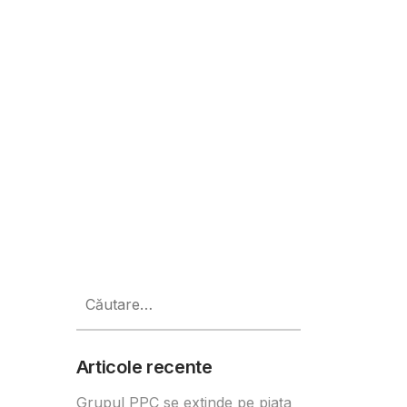
 pentru Generația Z
Caută
după:
Articole recente
Grupul PPC se extinde pe piața