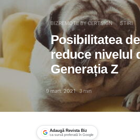
BIZREMOTE BY CERTSIGN
STIRI
Posibilitatea d
reduce nivelul 
Generația Z
9 mart. 2021
3
min
Adaugă Revista Biz
ca sursă preferată în Google