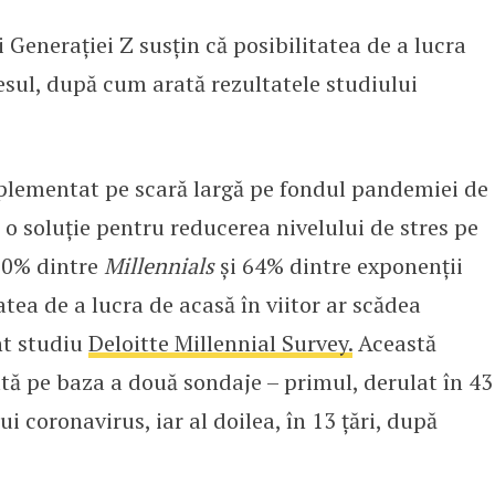
 Generației Z susțin că posibilitatea de a lucra
 de acasă reduce nivelul de stres
resul, după cum arată rezultatele studiului
mplementat pe scară largă pe fondul pandemiei de
o soluție pentru reducerea nivelului de stres pe
 70% dintre
Millennials
și 64% dintre exponenții
atea de a lucra de acasă în viitor ar scădea
nt studiu
Deloitte Millennial Survey.
Această
uată pe baza a două sondaje – primul, derulat în 43
ui coronavirus, iar al doilea, în 13 țări, după