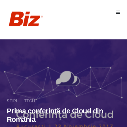
STIRI
TECH
Prima conferință de Cloud din
România