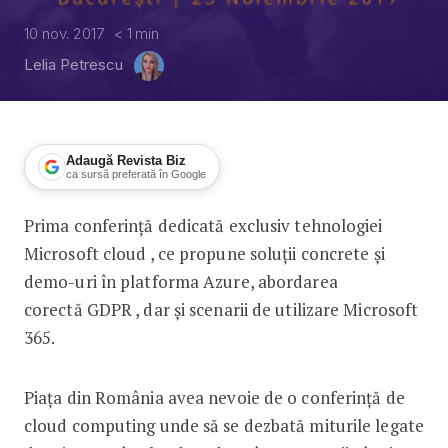
10 nov. 2017
< 1
min
Lelia Petrescu
Adaugă Revista Biz
ca sursă preferată în Google
Prima conferință dedicată exclusiv tehnologiei
Prima conferință de Cloud din Român
Microsoft cloud , ce propune soluții concrete și
demo-uri în platforma Azure, abordarea
corectă GDPR , dar și scenarii de utilizare Microsoft
365.
Piața din România avea nevoie de o conferință de
cloud computing unde să se dezbată miturile legate