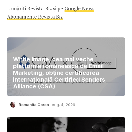
Urmăriți Revista Biz și pe
Google News
.
Abonamente Revista Biz
White Image, cea mai veche
platformă românească de Email
Marketing, obține certificarea
internațională Certified Senders
Alliance (CSA)
Romanita Oprea
aug. 4, 2026