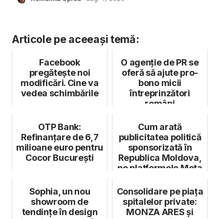
Articole pe aceeași temă:
Facebook
O agenție de PR se
pregătește noi
oferă să ajute pro-
modificări. Cine va
bono micii
vedea schimbările
întreprinzători
români
OTP Bank:
Cum arată
Refinanțare de 6,7
publicitatea politică
milioane euro pentru
sponsorizată în
Cocor București
Republica Moldova,
pe platformele Meta
și YouTube
Sophia, un nou
Consolidare pe piața
showroom de
spitalelor private:
tendințe în design
MONZA ARES și