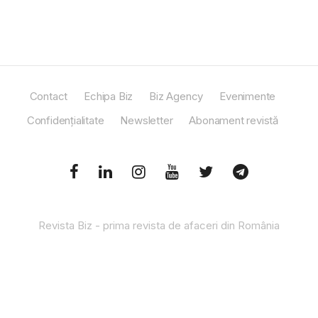
Contact
Echipa Biz
Biz Agency
Evenimente
Confidențialitate
Newsletter
Abonament revistă
Revista Biz - prima revista de afaceri din România