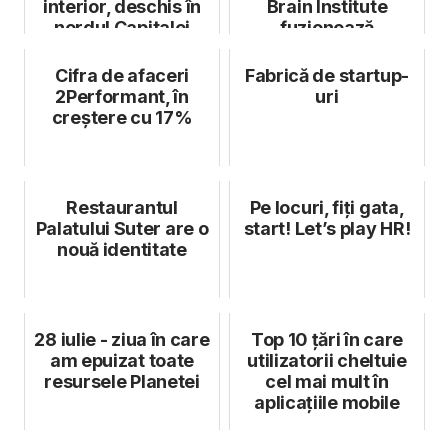
interior, deschis în
Brain Institute
nordul Capitalei
fuzionează
Cifra de afaceri
Fabrică de startup-
2Performant, în
uri
creștere cu 17%
Restaurantul
Pe locuri, fiți gata,
Palatului Suter are o
start! Let’s play HR!
nouă identitate
28 iulie - ziua în care
Top 10 țări în care
am epuizat toate
utilizatorii cheltuie
resursele Planetei
cel mai mult în
aplicațiile mobile