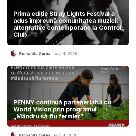
Prima ediție Stray Lights Festival a
adus împreună comunitatea muzicii
alternative contemporane la Control
Club
Romanita Oprea
aug. 4, 2026
PENNY continuă parteneriatul cu
World Vision prin programul
„Mândru să fiu fermier”
Romanita Oprea
aug. 4, 2026