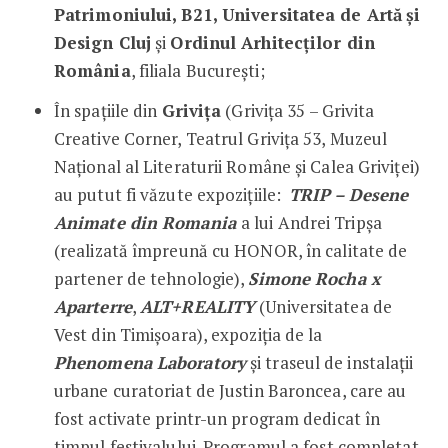
Patrimoniului, B21, Universitatea de Artă
și
Design Cluj
și
Ordinul Arhitecților din
România
, filiala București;
În spațiile din
Grivița
(Grivița 35 – Grivita
Creative Corner, Teatrul Grivița 53, Muzeul
Național al Literaturii Române și Calea Griviței)
au putut fi văzute expozițiile:
TRIP – Desene
Animate din Romania
a lui Andrei Tripșa
(realizată împreună cu HONOR, în calitate de
partener de tehnologie),
Simone Rocha x
Aparterre
,
ALT+REALITY
(Universitatea de
Vest din Timișoara), expoziția de la
Phenomena Laboratory
și traseul de instalații
urbane curatoriat de Justin Baroncea, care au
fost activate printr-un program dedicat în
timpul festivalului. Programul a fost completat