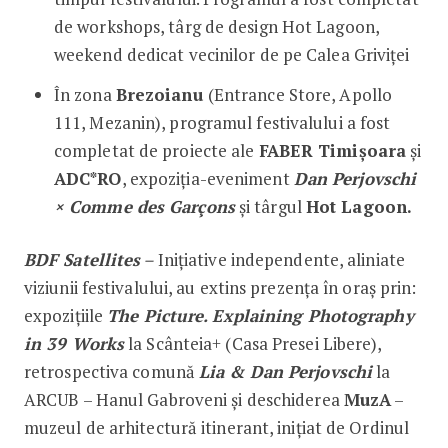
de workshops, târg de design Hot Lagoon,
weekend dedicat vecinilor de pe Calea Griviței
În zona
Brezoianu
(Entrance Store, Apollo
111, Mezanin), programul festivalului a fost
completat de proiecte ale
FABER Timișoara
și
ADC*RO
, expoziția-eveniment
Dan Perjovschi
× Comme des Garçons
și târgul
Hot Lagoon.
BDF Satellites
–
Inițiative independente, aliniate
viziunii festivalului, au extins prezența în oraș prin:
expozițiile
The Picture. Explaining Photography
in 39 Works
la Scânteia+ (Casa Presei Libere),
retrospectiva comună
Lia & Dan Perjovschi
la
ARCUB – Hanul Gabroveni și deschiderea
MuzA
–
muzeul de arhitectură itinerant, inițiat de Ordinul