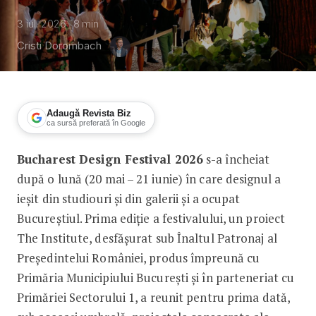
3 iul. 2026
8
min
Cristi Dorombach
Adaugă Revista Biz
ca sursă preferată în Google
Bucharest Design Festival 2026
s-a încheiat
Prima ediție a Bucharest Design Festi
după o lună (20 mai – 21 iunie) în care designul a
ieșit din studiouri și din galerii și a ocupat
Bucureștiul. Prima ediție a festivalului, un proiect
The Institute, desfășurat sub Înaltul Patronaj al
Președintelui României, produs împreună cu
Primăria Municipiului București și în parteneriat cu
Primăriei Sectorului 1, a reunit pentru prima dată,