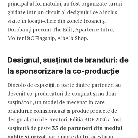
principal al formatului, au fost organizate tururi
ghidate într-un circuit al designului ce a inclus
vizite în locații-cheie din zonele Icoanei și
Dorobanți precum The Edit, Aparterre Intro,
Molteni&C Flagship, AlbAlb Shop.
Designul, susținut de branduri: de
la sponsorizare la co-producție
Dincolo de expoziții, o parte dintre parteneri au
devenit co-producători de conținut și nu doar
susținători, un model de mecenat în care
brandurile comisionează și produc proiecte de
design alături de creatori. Ediția BDF 2026 a fost
susținută de peste
35 de parteneri
din mediul
public și privat,
iar o parte dintre aceștia au