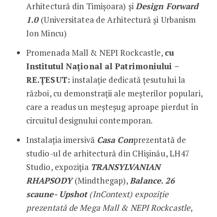
Arhitectură din Timișoara) și
Design Forward
1.0
(Universitatea de Arhitectură și Urbanism
Ion Mincu)
Promenada Mall & NEPI Rockcastle,
cu
Institutul Național al Patrimoniului –
RE.ȚESUT:
instalație dedicată țesutului la
război, cu demonstrații ale meșterilor populari,
care a readus un meșteșug aproape pierdut în
circuitul designului contemporan.
Instalația imersivă
Casa Con
prezentată de
studio-ul de arhitectură din CHișinău, LH47
Studio, expoziția
TRANSYLVANIAN
RHAPSODY
(Mindthegap),
Balance. 26
scaune- Upshot
(InContext) expoziție
prezentată de Mega Mall & NEPI Rockcastle
,