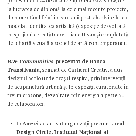
profesional a 24 de absolvenți DIPLOMA Show, de
la lucrarea de diplomă la cele mai recente proiecte,
documentând felul în care anii post-absolvire le-au
modelat identitatea artistică (expoziție dezvoltată
cu sprijinul cercetătoarei Diana Ursan și completată
de o hartă vizuală a scenei de artă contemporane).
BDF Communities
,
prezentat de Banca
Transilvania
, semnat de Cartierul Creativ, a dus
designul acolo unde orașul respiră, prin intervenții
de acupunctură urbană și 15 expoziții curatoriate în
trei microzone, dezvoltate prin energia a peste 50
de colaboratori.
În
Amzei
au activat organizații precum
Local
Design Circle, Institutul Național al