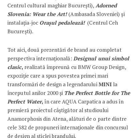
Centrul cultural maghiar București),
Adorned
Slovenia: Wear the Art!
(Ambasada Sloveniei) și
instalația-joc
Orașul pedalează!
(Centrul Ceh
București).
Tot aici, două prezentări de brand au completat
perspectiva internațională:
Designul unui simbol
clasic
,
realizată împreună cu BMW Group Design,
expoziție care a spus povestea primei mari
transformări de design a legendarului
MINI
la
începutul anilor 2000 și
The Perfect Bottle for The
Perfect Water
,
în care AQUA Carpatica a adus în
premieră proiectul câștigător al studioului
Anamorphosis din Atena, alături de o parte dintre
cele 382 de propuneri internaționale din concursul
de design al sticlei brandului.