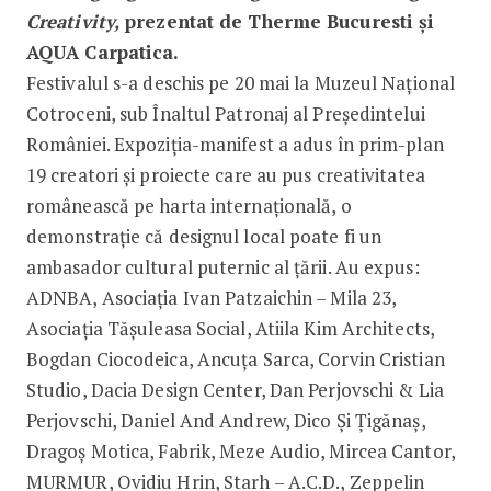
Creativity,
prezentat de Therme Bucuresti și
AQUA Carpatica.
Festivalul s-a deschis pe 20 mai la Muzeul Național
Cotroceni, sub Înaltul Patronaj al Președintelui
României. Expoziția-manifest a adus în prim-plan
19 creatori și proiecte care au pus creativitatea
românească pe harta internațională, o
demonstrație că designul local poate fi un
ambasador cultural puternic al țării. Au expus:
ADNBA, Asociația Ivan Patzaichin – Mila 23,
Asociația Tășuleasa Social, Atiila Kim Architects,
Bogdan Ciocodeica, Ancuța Sarca, Corvin Cristian
Studio, Dacia Design Center, Dan Perjovschi & Lia
Perjovschi, Daniel And Andrew, Dico Și Țigănaș,
Dragoș Motica, Fabrik, Meze Audio, Mircea Cantor,
MURMUR, Ovidiu Hrin, Starh – A.C.D., Zeppelin