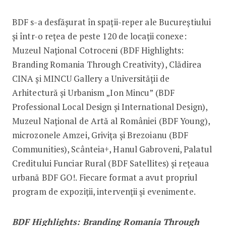
BDF s-a desfășurat în spații-reper ale Bucureștiului
și într-o rețea de peste 120 de locații conexe:
Muzeul Național Cotroceni (BDF Highlights:
Branding Romania Through Creativity), Clădirea
CINA și MINCU Gallery a Universității de
Arhitectură și Urbanism „Ion Mincu” (BDF
Professional Local Design și International Design),
Muzeul Național de Artă al României (BDF Young),
microzonele Amzei, Grivița și Brezoianu (BDF
Communities), Scânteia+, Hanul Gabroveni, Palatul
Creditului Funciar Rural (BDF Satellites) și rețeaua
urbană BDF GO!. Fiecare format a avut propriul
program de expoziții, intervenții și evenimente.
BDF Highlights: Branding Romania Through