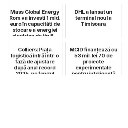
Mass Global Energy
DHL a lansat un
Rom va investi 1 mld.
terminal nou la
euro în capacități de
Timisoara
stocare a energiei
electrice de tip B...
Colliers: Piața
MCID finanțează cu
logistică intră într-o
53 mil. lei 70 de
fază de ajustare
proiecte
după anul record
experimentale
2025, pe fondul
pentru inteligență
incertitudi...
artificială și bioteh...