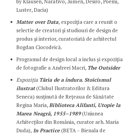
by Klausen, Narativo, .lumen, Desiro, Poemi,
Luster, Dacia)
Matter over Data
,
expoziția care a reunit o
selectie de creatori și studiouri de design de
produs și interior, curatoriată de arhitectul
Bogdan Ciocodeică.
Programul de design local a inclus și expoziția
de fotografie a Andreei Macri,
The Outsider
Expoziția
Tăria de a îndura. Stoicismul
ilustrat
(Clubul Ilustratorilor & Editura
Seneca) susținută de Rețeaua de Sănătate
Regina Maria,
Biblioteca Alifanti
,
Utopie la
Marea Neagră, 1955–1989
(Uniunea
Arhitecților din România, curator arh. Maria
Duda),
In Practice
(BETA – Bienala de