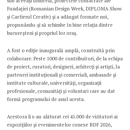
sub aceeași umbrelă, proiectele consacrate ale
Fundației (Romanian Design Week, DIPLOMA Show
și Cartierul Creativ) și a adăugat formate noi,
propunându-și să schimbe în bine relația dintre
bucureșteni și propriul lor oraș.
A fost o ediție inaugurală amplă, construită prin
colaborare. Peste 1000 de contribuitori, de la echipa
de proiect, curatori, designeri, arhitecți și artiști, la
parteneri instituționali și comerciali, ambasade și
institute culturale, universități, organizații
profesionale, comunități și voluntari care au dat
formă programului de anul acesta.
Acestora li s-au alăturat cei 45.000 de vizitatori ai
expozițiilor și evenimentelor conexe BDF 2026,