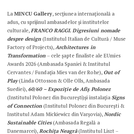
La
MINCU Gallery
, secțiunea internațională a
adus, cu sprijinul ambasadelor și institutelor
culturale,
FRANCO RAGGI. Digresiuni nomade
despre design
(Institutul Italian de Cultură / Muse
Factory of Projects),
Architectures in
Transformation
– cele șapte finaliste ale EUmies
Awards 2026 (Ambasada Spaniei & Institutul
Cervantes / Fundația Mies van der Rohe),
Out of
Play
(Linda Ottosson & Olle Olls, Ambasada
Suediei),
60/60 – Expoziție de Afiș Polonez
(Institutul Polonez din București)și instalația
Signs
of Connection
(Institutul Polonez din București &
Institutul Adam Mickiewicz din Varșovia),
Nordic
Sustainable Cities
(Ambasada Regală a
Danemarcei),
Rochița Neagră
(Institutul Liszt –