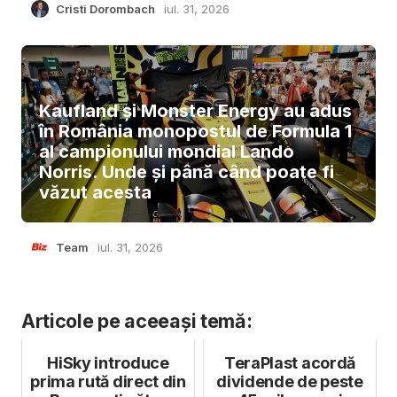
Cristi Dorombach
iul. 31, 2026
Kaufland și Monster Energy au adus
în România monopostul de Formula 1
al campionului mondial Lando
Norris. Unde și până când poate fi
văzut acesta
Team
iul. 31, 2026
Articole pe aceeași temă:
HiSky introduce
TeraPlast acordă
prima rută direct din
dividende de peste