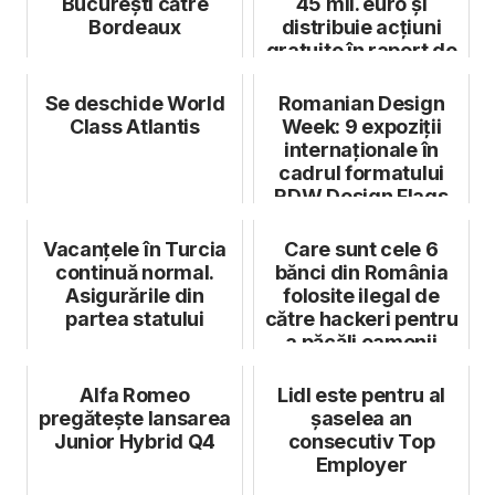
București către
45 mil. euro și
Bordeaux
distribuie acțiuni
gratuite în raport de
1 la 4
Se deschide World
Romanian Design
Class Atlantis
Week: 9 expoziții
internaționale în
cadrul formatului
RDW Design Flags
Vacanțele în Turcia
Care sunt cele 6
continuă normal.
bănci din România
Asigurările din
folosite ilegal de
partea statului
către hackeri pentru
a păcăli oamenii
Alfa Romeo
Lidl este pentru al
pregătește lansarea
șaselea an
Junior Hybrid Q4
consecutiv Top
Employer