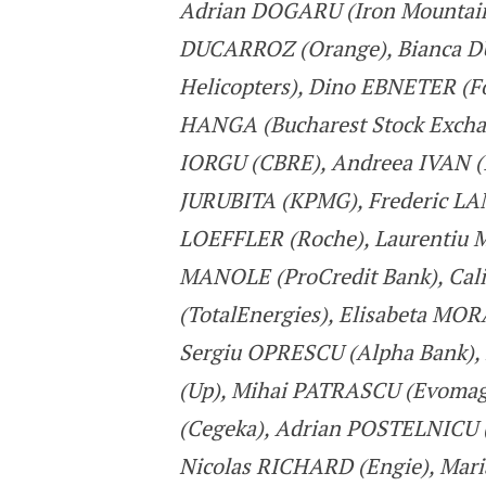
Adrian DOGARU (Iron Mountain)
DUCARROZ (Orange), Bianca DU
Helicopters), Dino EBNETER (Fo
HANGA (Bucharest Stock Excha
IORGU (CBRE), Andreea IVAN (
JURUBITA (KPMG), Frederic LA
LOEFFLER (Roche), Laurentiu 
MANOLE (ProCredit Bank), Cal
(TotalEnergies), Elisabeta MOR
Sergiu OPRESCU (Alpha Bank),
(Up), Mihai PATRASCU (Evomag
(Cegeka), Adrian POSTELNICU (
Nicolas RICHARD (Engie), Mari