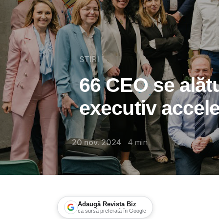
STIRI
66 CEO se alăt
executiv accele
20 nov. 2024
4
min
Adaugă Revista Biz
ca sursă preferată în Google