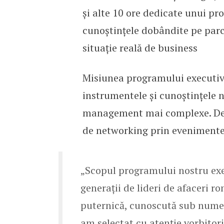
și alte 10 ore dedicate unui proi
cunoștințele dobândite pe parc
situație reală de business
Misiunea programului executiv e
instrumentele și cunoștințele n
management mai complexe. De 
de networking prin evenimente l
„Scopul programului nostru exec
generații de lideri de afaceri 
puternică, cunoscută sub numel
am selectat cu atenție vorbitori