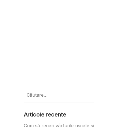
Caută
după:
Articole recente
Cum să repari vârfurile uscate și