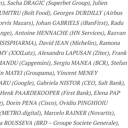
, Sacha DRAGIC (Superbet Group), Julien
MITRU (Bolt Food), Georges DURDILLY (Airbus
rvis Mazars), Johan GABRIELS (iBanFirst), Radu
nge), Antoine HENNACHE (HN Services), Razvan
ISISPHARMA), David JEAN (Michelin), Ramona
MY (XXXLutz), Alexandru LAPUSAN (Zitec), Frank
MANDU (Capgemini), Sergiu MANEA (BCR), Stefan
in MATEI (Groupama), Vincent MENEY
ARU (Google), Gabriela NISTOR (CEO, Salt Bank),
 Henk PAARDEKOOPER (First Bank), Elena PAP
), Dorin PENA (Cisco), Ovidiu PINGHIOIU
METRO.digital), Marcelo RAINER (Novartis),
a ROUSSEVA (BRD – Groupe Societe Generale),