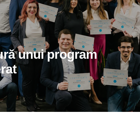
ură unui program
rat