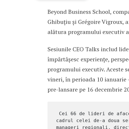
Beyond Business School, compan
66 CEO se alătură unui 
Ghibuțiu și Grégoire Vigroux, a
alătura programului executiv acc
Sesiunile CEO Talks includ lider
împărtășesc experiențe, perspec
programului executiv. Aceste s
vineri, în perioada 10 ianuarie
pre-lansare pe 16 decembrie 2
 Cei 66 de lideri de afaceri care vor participa la CEO Talks în 
cadrul celei de-a doua se
manageri regionali, direc