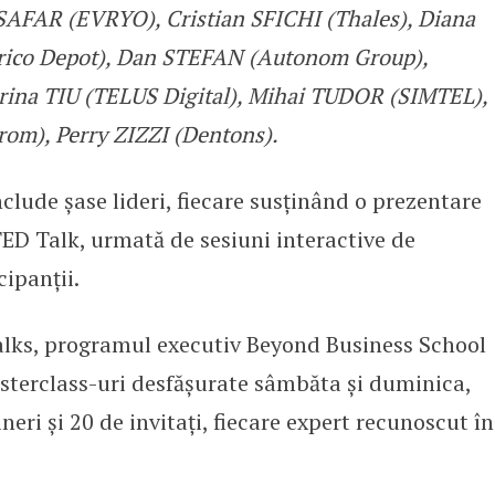
SAFAR (EVRYO), Cristian SFICHI (Thales), Diana
rico Depot), Dan STEFAN (Autonom Group),
rina TIU (TELUS Digital), Mihai TUDOR (SIMTEL),
m), Perry ZIZZI (Dentons).
clude șase lideri, fiecare susținând o prezentare
TED Talk, urmată de sesiuni interactive de
cipanții.
Talks, programul executiv Beyond Business School
asterclass-uri desfășurate sâmbăta și duminica,
neri și 20 de invitați, fiecare expert recunoscut în