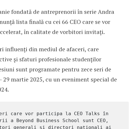
ie fondată de antreprenorii în serie Andra
program executiv accelerat
nunță lista finală cu cei 66 CEO care se vor
elerat, în calitate de vorbitori invitați.
i influenți din mediul de afaceri, care
tive și sfaturi profesionale studenților
esiuni sunt programate pentru zece seri de
 – 29 martie 2025, cu un eveniment special de
024.
rii a Beyond Business School sunt CEO, 
tori generali și directori naționali ai 