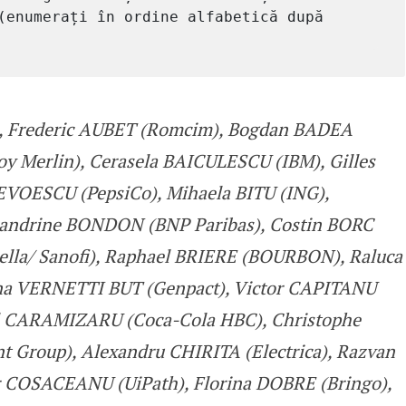
(enumerați în ordine alfabetică după 
, Frederic AUBET (Romcim), Bogdan BADEA
y Merlin), Cerasela BAICULESCU (IBM), Gilles
EVOESCU (PepsiCo), Mihaela BITU (ING),
andrine BONDON (BNP Paribas), Costin BORC
la/ Sanofi), Raphael BRIERE (BOURBON), Raluca
a VERNETTI BUT (Genpact), Victor CAPITANU
el CARAMIZARU (Coca-Cola HBC), Christophe
Group), Alexandru CHIRITA (Electrica), Razvan
COSACEANU (UiPath), Florina DOBRE (Bringo),