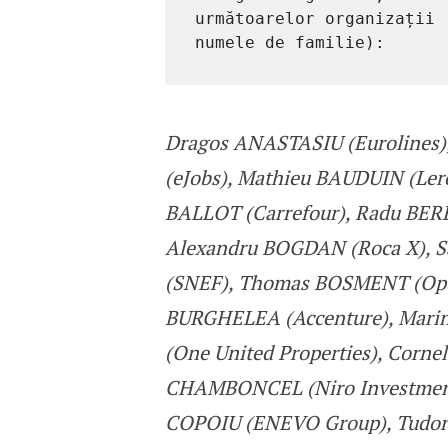
următoarelor organizații 
numele de familie):   
Dragos ANASTASIU (Eurolines)
(eJobs), Mathieu BAUDUIN (Lero
BALLOT (Carrefour), Radu BER
Alexandru BOGDAN (Roca X), S
(SNEF), Thomas BOSMENT (Opel
BURGHELEA (Accenture), Marin
(One United Properties), Corn
CHAMBONCEL (Niro Investment 
COPOIU (ENEVO Group), Tudor 