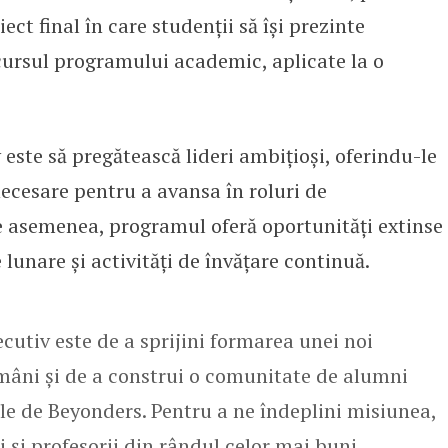
ect final în care studenții să își prezinte
ursul programului academic, aplicate la o
ste să pregătească lideri ambițioși, oferindu-le
ecesare pentru a avansa în roluri de
asemenea, programul oferă oportunități extinse
unare și activități de învățare continuă.
utiv este de a sprijini formarea unei noi
români și de a construi o comunitate de alumni
e de Beyonders. Pentru a ne îndeplini misiunea,
i și profesorii din rândul celor mai buni