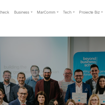
 Check
Business
MarComm
Tech
Proiecte Biz